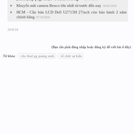
Khuyến mãi camera Benco lớn nhất từ trước đến nay
18/05/2016
HCM - Cần bán LCD Dell U2715H 27inch còn bảo hành 2 năm
chính hãng
07/10/2016
20/8/18
(Bạn cần phải đăng nhập hoặc đăng ký để viết bài ở đây)
Từ khóa:
cho thuê pg quảng ninh
tổ chức sự kiện