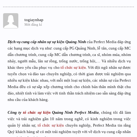
togiaynhap
Mới đăng kí
Dịch vụ cung cấp nhân sự sự kiện Quảng Ninh
của Perfect Media đáp ứng
các hạng mục dịch vụ như: cung cấp PG Quảng Ninh, lễ tân, cung cấp MC
dẫn chương trình, cung cấp MC dẫn chương trình, ca sĩ, nhóm múa, nhóm
nhảy, người mẫu, lân sư rồng, trống nước, trống hội,… Và nhiều dịch vụ
khác theo yêu cầu phục vụ cho
tổ chức sự kiện
. Với đội ngũ nhân sự được
tuyển chọn và đào tạo chuyên nghiệp, có thời gian được trải nghiệm qua
nhiều sự kiện khác nhau, với mỗi một loại sự kiện, các nhân sự của Perfect
Media đều có sự sắp xếp chương trình cho chính bản thân mình thật chu
đáo, nhiệt tình và làm việc với tinh thần trách nhiệm cao sẵn sàng đáp ứng
nhu cầu của khách hàng.
Công ty
tổ chức sự kiện
Quảng Ninh Perfect Media
, chúng tôi đã làm
việc và trải nghiệm gần 10 năm trong nghề, có kinh nghiệm trong việc
quản lý nhân sự,
tổ chức sự kiện
chuyên nghiệp, Perfect Media tin rằng
Quý khách hàng sẽ có một trải nghiệm tuyệt vời về dịch vụ cung cấp nhân