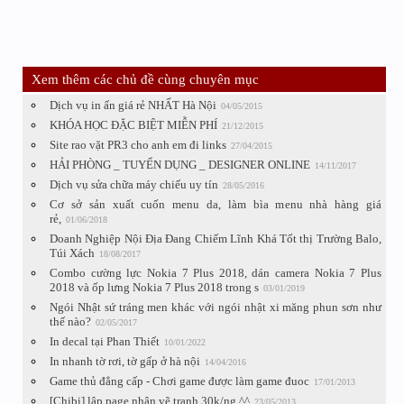
Xem thêm các chủ đề cùng chuyên mục
Dịch vụ in ấn giá rẻ NHẤT Hà Nội
04/05/2015
KHÓA HỌC ĐẶC BIỆT MIỄN PHÍ
21/12/2015
Site rao vặt PR3 cho anh em đi links
27/04/2015
HẢI PHÒNG _ TUYỂN DỤNG _ DESIGNER ONLINE
14/11/2017
Dịch vụ sửa chữa máy chiếu uy tín
28/05/2016
Cơ sở sản xuất cuốn menu da, làm bìa menu nhà hàng giá
rẻ,
01/06/2018
Doanh Nghiệp Nội Địa Đang Chiếm Lĩnh Khá Tốt thị Trường Balo,
Túi Xách
18/08/2017
Combo cường lực Nokia 7 Plus 2018, dán camera Nokia 7 Plus
2018 và ốp lưng Nokia 7 Plus 2018 trong s
03/01/2019
Ngói Nhật sứ tráng men khác với ngói nhật xi măng phun sơn như
thế nào?
02/05/2017
In decal tại Phan Thiết
10/01/2022
In nhanh tờ rơi, tờ gấp ở hà nội
14/04/2016
Game thủ đẳng cấp - Chơi game được làm game đuoc
17/01/2013
[Chibi] lập page nhận vẽ tranh 30k/ng ^^
23/05/2013