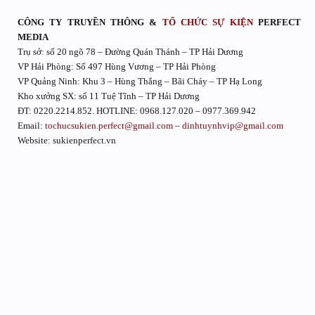
CÔNG TY TRUYỀN THÔNG &
TỔ CHỨC SỰ KIỆN
PERFECT
MEDIA
Trụ sở: số 20 ngõ 78 – Đường Quán Thánh – TP Hải Dương
VP Hải Phòng: Số 497 Hùng Vương – TP Hải Phòng
VP Quảng Ninh: Khu 3 – Hùng Thắng – Bãi Cháy – TP Hạ Long
Kho xưởng SX: số 11 Tuệ Tĩnh – TP Hải Dương
ĐT: 0220.2214.852. HOTLINE: 0968.127.020 – 0977.369.942
Email:
tochucsukien.perfect@gmail.com
–
dinhtuynhvip@gmail.com
Website: sukienperfect.vn