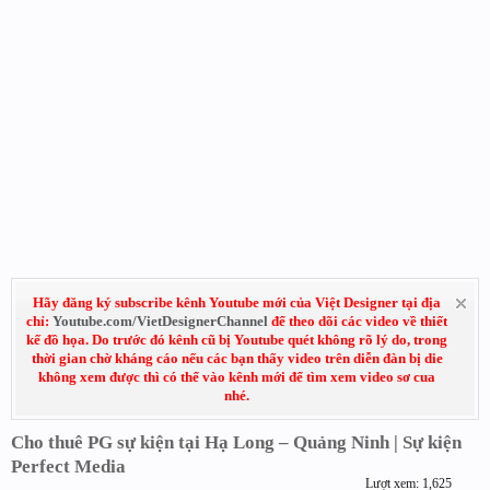
Hãy đăng ký subscribe kênh Youtube mới của Việt Designer tại địa
chỉ:
Youtube.com/VietDesignerChannel
để theo dõi các video về thiết
kế đồ họa. Do trước đó kênh cũ bị Youtube quét không rõ lý do, trong
thời gian chờ kháng cáo nếu các bạn thấy video trên diễn đàn bị die
không xem được thì có thể vào kênh mới để tìm xem video sơ cua
nhé.
Cho thuê PG sự kiện tại Hạ Long – Quảng Ninh | Sự kiện
Perfect Media
Lượt xem: 1,625