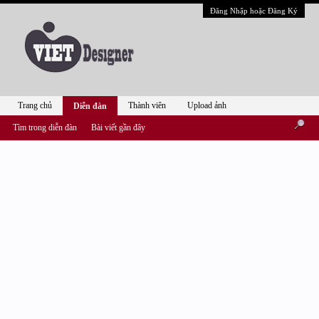
Đăng Nhập hoặc Đăng Ký
Trang chủ
Thành viên
Upload ảnh
Diễn đàn
Tìm trong diễn đàn
Bài viết gần đây