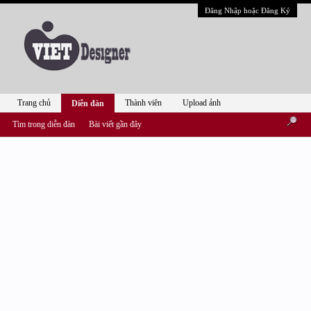
Đăng Nhập hoặc Đăng Ký
Trang chủ
Thành viên
Upload ảnh
Diễn đàn
Tìm trong diễn đàn
Bài viết gần đây