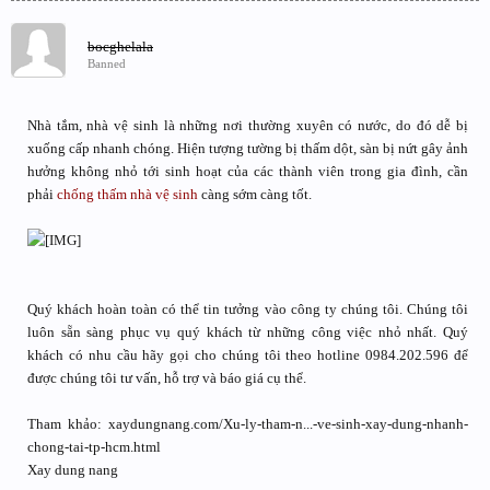
bocghelala
Banned
Nhà tắm, nhà vệ sinh là những nơi thường xuyên có nước, do đó dễ bị
xuống cấp nhanh chóng. Hiện tượng tường bị thấm dột, sàn bị nứt gây ảnh
hưởng không nhỏ tới sinh hoạt của các thành viên trong gia đình, cần
phải
chống thấm nhà vệ sinh
càng sớm càng tốt.
Quý khách hoàn toàn có thể tin tưởng vào công ty chúng tôi. Chúng tôi
luôn sẵn sàng phục vụ quý khách từ những công việc nhỏ nhất. Quý
khách có nhu cầu hãy gọi cho chúng tôi theo hotline 0984.202.596 để
được chúng tôi tư vấn, hỗ trợ và báo giá cụ thể.
Tham khảo: xaydungnang.com/Xu-ly-tham-n...-ve-sinh-xay-dung-nhanh-
chong-tai-tp-hcm.html
Xay dung nang