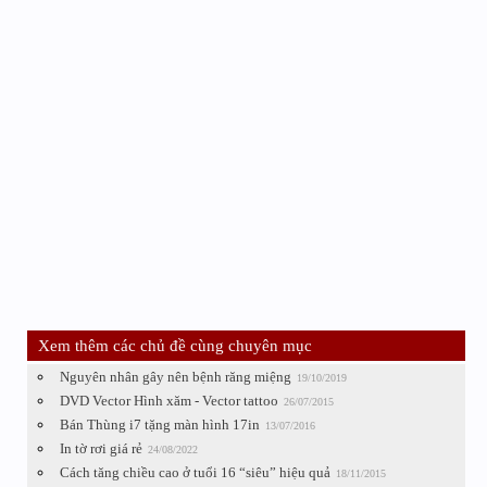
Xem thêm các chủ đề cùng chuyên mục
Nguyên nhân gây nên bệnh răng miệng
19/10/2019
DVD Vector Hình xăm - Vector tattoo
26/07/2015
Bán Thùng i7 tặng màn hình 17in
13/07/2016
In tờ rơi giá rẻ
24/08/2022
Cách tăng chiều cao ở tuổi 16 “siêu” hiệu quả
18/11/2015