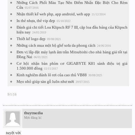
Những Cách Phối Màu Tạo Nên Điểm Nhấn Đặc Biệt Cho Rèm
Cửa
05/07/2016
Nhận thiết kế web php, app android, web app
11/12/2014
In thẻ nhựa, thẻ vip đẹp
05/10/2022
Đánh giá chi tiết Loa Klipsch RF 7 III, cặp loa đầu bảng của Klipsch
hiện nay
24/01/2019
Thiết kế logo đẹp
09/08/2021
Những cách mua một bộ ghế sofa da phong cách
24/06/2016
Đơn vị lắp đặt máy lạnh âm trần Mitsubishi cho nhà hàng giá tốt tại
Đồng Nai
06/01/2021
Cơ hội nhận bàn phím cơ GIGABYTE K81 sành điệu trị giá
1.590.000 đồng
15/11/2017
Kinh nghiệm đánh lô rơi của cao thủ VB88
30/08/2025
Mẹo nhỏ giúp sàn gỗ luôn như mới
29/07/2015
9/1/16
thuytracdia
Mới đăng kí
tuyệt vời