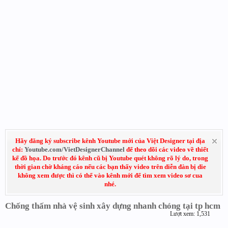
Hãy đăng ký subscribe kênh Youtube mới của Việt Designer tại địa
chỉ:
Youtube.com/VietDesignerChannel
để theo dõi các video về thiết
kế đồ họa. Do trước đó kênh cũ bị Youtube quét không rõ lý do, trong
thời gian chờ kháng cáo nếu các bạn thấy video trên diễn đàn bị die
không xem được thì có thể vào kênh mới để tìm xem video sơ cua
nhé.
Chống thấm nhà vệ sinh xây dựng nhanh chóng tại tp hcm
Lượt xem: 1,531