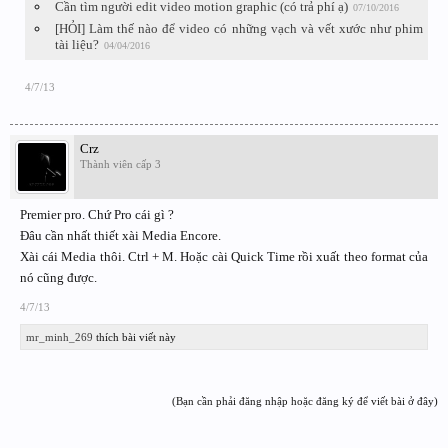
Cần tìm người edit video motion graphic (có trả phí ạ)
07/10/2016
[HỎI] Làm thế nào để video có những vạch và vết xước như phim
tài liệu?
04/04/2016
4/7/13
Crz
Thành viên cấp 3
Premier pro. Chứ Pro cái gì ?
Đâu cần nhất thiết xài Media Encore.
Xài cái Media thôi. Ctrl + M. Hoặc cài Quick Time rồi xuất theo format của
nó cũng được.
4/7/13
mr_minh_269
thích bài viết này
(Bạn cần phải đăng nhập hoặc đăng ký để viết bài ở đây)