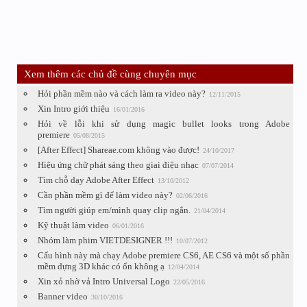
Xem thêm các chủ đề cùng chuyên mục
Hỏi phần mềm nào và cách làm ra video này?
12/11/2015
Xin Intro giới thiệu
16/01/2016
Hỏi về lỗi khi sử dụng magic bullet looks trong Adobe
premiere
05/08/2015
[After Effect] Shareae.com không vào được!
24/10/2017
Hiệu ứng chữ phát sáng theo giai điệu nhạc
07/07/2014
Tìm chỗ dạy Adobe After Effect
13/10/2012
Cần phần mềm gì để làm video này?
02/06/2016
Tìm người giúp em/mình quay clip ngắn.
21/04/2014
Kỹ thuật làm video
06/01/2016
Nhóm làm phim VIETDESIGNER !!!
10/07/2012
Cấu hình này mà chạy Adobe premiere CS6, AE CS6 và một số phần
mềm dựng 3D khác có ổn không ạ
12/04/2014
Xin xỏ nhờ vả Intro Universal Logo
22/05/2016
Banner video
30/10/2016