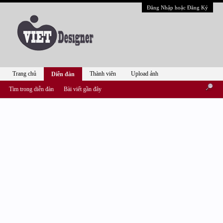
Đăng Nhập hoặc Đăng Ký
Trang chủ
Thành viên
Upload ảnh
Diễn đàn
Tìm trong diễn đàn
Bài viết gần đây