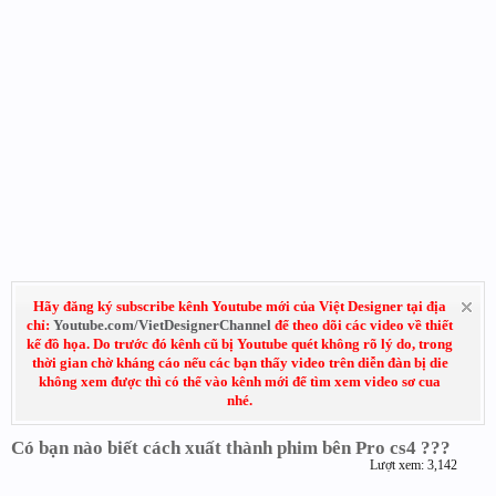
Hãy đăng ký subscribe kênh Youtube mới của Việt Designer tại địa
chỉ:
Youtube.com/VietDesignerChannel
để theo dõi các video về thiết
kế đồ họa. Do trước đó kênh cũ bị Youtube quét không rõ lý do, trong
thời gian chờ kháng cáo nếu các bạn thấy video trên diễn đàn bị die
không xem được thì có thể vào kênh mới để tìm xem video sơ cua
nhé.
Có bạn nào biết cách xuất thành phim bên Pro cs4 ???
Lượt xem: 3,142