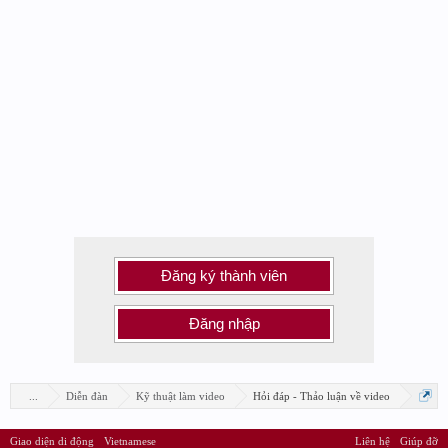
Đăng ký thành viên
Đăng nhập
...
Diễn đàn
Kỹ thuật làm video
Hỏi đáp - Thảo luận về video
Giao diện di động
Vietnamese
Liên hệ
Giúp đỡ