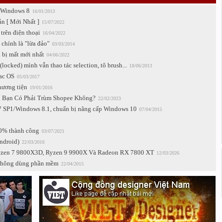
a Windows 8
16/01/2013
n [ Mới Nhất ]
15/07/2022
trên điện thoại
16/04/2022
chính là "lừa đảo"
03/03/2014
i bị mất mới nhất
04/06/2022
locked) mình vẫn thao tác selection, tô brush...
18/06/2013
Mac OS
05/03/2017
hương tiện
19/01/2016
| Bạn Có Phải Trùm Shopee Không?
22/02/2023
7 SP1/Windows 8.1, chuẩn bị nâng cấp Windows 10
07/04/2015
00% thành công
03/07/2021
ndroid)
22/03/2016
yzen 7 9800X3D, Ryzen 9 9900X Và Radeon RX 7800 XT
12/03/2026
 không dùng phần mềm
22/04/2015