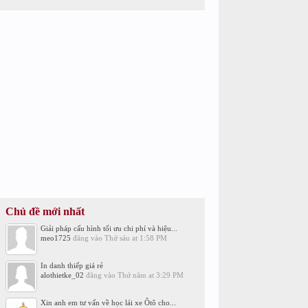
Chủ đề mới nhất
Giải pháp cấu hình tối ưu chi phí và hiệu...
meo1725
đăng vào
Thứ sáu at 1:58 PM
In danh thiếp giá rẻ
alothietke_02
đăng vào
Thứ năm at 3:29 PM
Xin anh em tư vấn về học lái xe Ôtô cho...