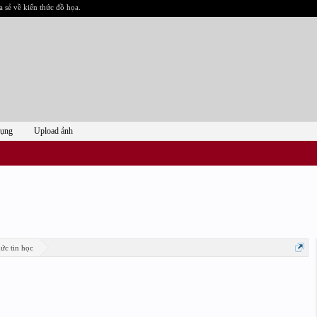
a sẻ về kiến thức đồ họa.
dụng
Upload ảnh
ức tin học