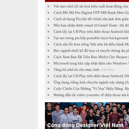
Vài mẹo nhỏ tối ưu hoá hiệu suất hoạt động củ
Cách Đổi Mã Pin Digital OTP MB Bank Đơn Giả
Cách sử dụng PicsArt để chỉnh sửa ảnh đơn giản 
Nếu bạn nhận được email từ Gmail Team - thì đó 
Cách lấy lại CH Play trên điện thoại Android kh
Tại sao trong pts bản portable layer background (
Cách sửa lỗi font tiếng Việt trên hệ điều hành 
Học ngành thiết kế đồ hoạ và truyền thông đa p
Cách Xem Bạn Đã Tiêu Bao Nhiêu Cho Shopee 
Microsoft tung bản cập nhật đệm cho Windows 
Tăng bộ nhớ ảo cho máy tính
17/07/2014
Cách lấy lại CH Play trên điện thoại Android 1
Ứng dụng tiếng Anh chuyên ngành xây dựng (A
Cuộc Chiến Của Những "Vị Vua" Hiệu Năng: R
Hướng dẫn tải video youtube về điện thoại mà