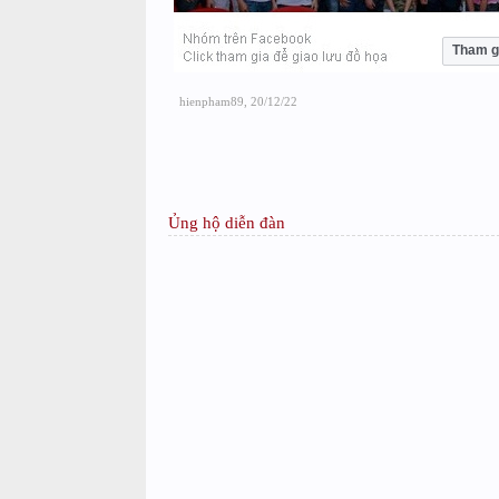
Tham g
hienpham89
,
20/12/22
Ủng hộ diễn đàn