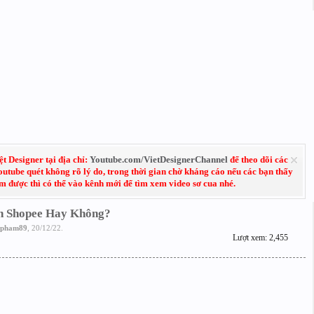
 Designer tại địa chỉ:
Youtube.com/VietDesignerChannel
để theo dõi các
Youtube quét không rõ lý do, trong thời gian chờ kháng cáo nếu các bạn thấy
em được thì có thể vào kênh mới để tìm xem video sơ cua nhé.
n Shopee Hay Không?
npham89
,
20/12/22
.
Lượt xem: 2,455