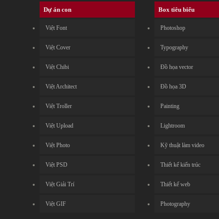
Dự án con
Box tiêu biểu
Việt Font
Photoshop
Việt Cover
Typography
Việt Chibi
Đồ họa vector
Việt Architect
Đồ họa 3D
Việt Troller
Painting
Việt Upload
Lightroom
Việt Photo
Kỹ thuật làm video
Việt PSD
Thiết kế kiến trúc
Việt Giải Trí
Thiết kế web
Việt GIF
Photography