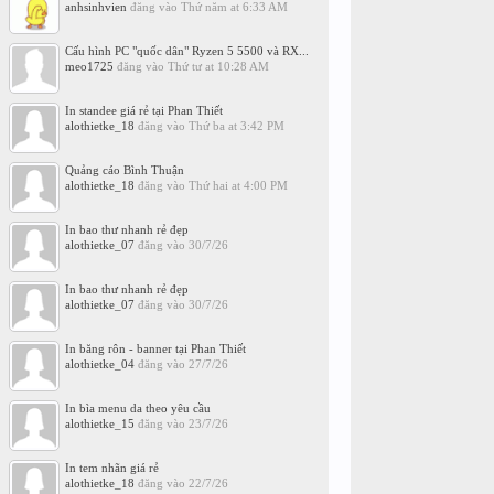
anhsinhvien
đăng vào
Thứ năm at 6:33 AM
Cấu hình PC "quốc dân" Ryzen 5 5500 và RX...
meo1725
đăng vào
Thứ tư at 10:28 AM
In standee giá rẻ tại Phan Thiết
alothietke_18
đăng vào
Thứ ba at 3:42 PM
Quảng cáo Bình Thuận
alothietke_18
đăng vào
Thứ hai at 4:00 PM
In bao thư nhanh rẻ đẹp
alothietke_07
đăng vào
30/7/26
In bao thư nhanh rẻ đẹp
alothietke_07
đăng vào
30/7/26
In băng rôn - banner tại Phan Thiết
alothietke_04
đăng vào
27/7/26
In bìa menu da theo yêu cầu
alothietke_15
đăng vào
23/7/26
In tem nhãn giá rẻ
alothietke_18
đăng vào
22/7/26