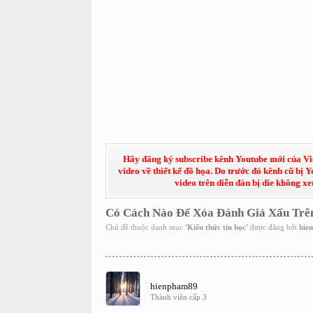
Hãy đăng ký subscribe kênh Youtube mới của Việt
video về thiết kế đồ họa. Do trước đó kênh cũ bị 
video trên diễn đàn bị die không x
Có Cách Nào Để Xóa Đánh Giá Xấu Trê
Chủ đề thuộc danh mục
'
Kiến thức tin học
'
được đăng bởi
hie
hienpham89
Thành viên cấp 3