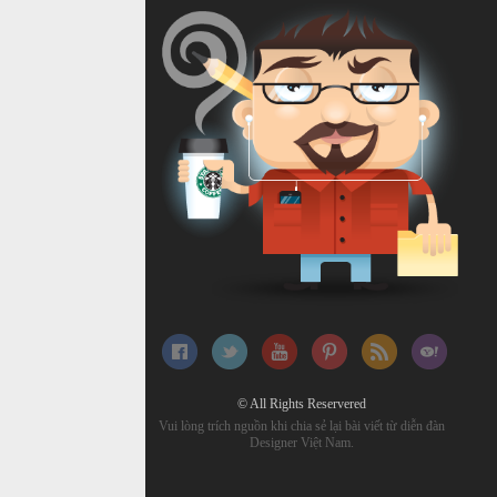
© All Rights Reservered
Vui lòng trích nguồn khi chia sẻ lại bài viết từ diễn đàn
Designer Việt Nam.