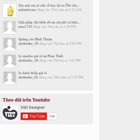
Xin anh em tư vấn về học lái xe Ôtô cho...
anhsinhvien
đăng vào
Thứ năm at 6:33 AM
Giải pháp cấu hình tối ưu chi phí và hiệu...
meo1725
đăng vào
Thứ sáu at 1:58 PM
Quảng cáo Bình Thuận
alothietke_18
đăng vào
Thứ hai at 4:00 PM
In standee giá rẻ tại Phan Thiết
alothietke_18
đăng vào
Thứ ba at 3:42 PM
In danh thiếp giá rẻ
alothietke_02
đăng vào
Thứ năm at 3:29 PM
Theo dõi trên Youtube