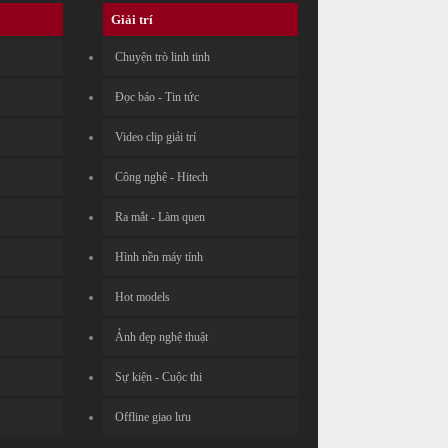
Giải trí
Chuyện trò linh tinh
Đọc báo - Tin tức
Video clip giải trí
Công nghệ - Hitech
Ra mắt - Làm quen
Hình nền máy tính
Hot models
Ảnh đẹp nghệ thuật
Sự kiện - Cuộc thi
Offline giao lưu