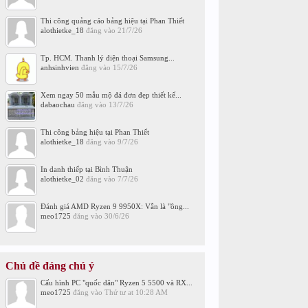
Thi công quảng cáo bảng hiệu tại Phan Thiết
alothietke_18
đăng vào
21/7/26
Tp. HCM. Thanh lý điện thoại Samsung...
anhsinhvien
đăng vào
15/7/26
Xem ngay 50 mẫu mộ đá đơn đẹp thiết kế...
dabaochau
đăng vào
13/7/26
Thi công bảng hiệu tại Phan Thiết
alothietke_18
đăng vào
9/7/26
In danh thiếp tại Bình Thuận
alothietke_02
đăng vào
7/7/26
Đánh giá AMD Ryzen 9 9950X: Vẫn là "ông...
meo1725
đăng vào
30/6/26
Chủ đề đáng chú ý
Cấu hình PC "quốc dân" Ryzen 5 5500 và RX...
meo1725
đăng vào
Thứ tư at 10:28 AM