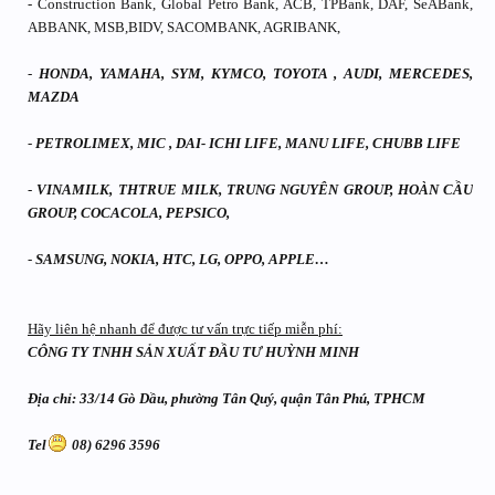
- Construction Bank, Global Petro Bank, ACB, TPBank, DAF, SeABank,
ABBANK, MSB,BIDV, SACOMBANK, AGRIBANK,
-
HONDA, YAMAHA, SYM, KYMCO, TOYOTA , AUDI, MERCEDES,
MAZDA
-
PETROLIMEX, MIC , DAI- ICHI LIFE, MANU LIFE, CHUBB LIFE
-
VINAMILK, THTRUE MILK, TRUNG NGUYÊN GROUP, HOÀN CẦU
GROUP, COCACOLA, PEPSICO,
-
SAMSUNG, NOKIA, HTC, LG, OPPO, APPLE…
Hãy liên hệ nhanh để được tư vấn trực tiếp miễn phí:
CÔNG TY TNHH SẢN XUẤT ĐẦU TƯ HUỲNH MINH
Địa chỉ: 33/14 Gò Dầu, phường Tân Quý, quận Tân Phú, TPHCM
Tel
08) 6296 3596