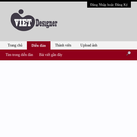
Đăng Nhập hoặc Đăng Ký
Trang chủ
Thành viên
Upload ảnh
Diễn đàn
Tìm trong diễn đàn
Bài viết gần đây