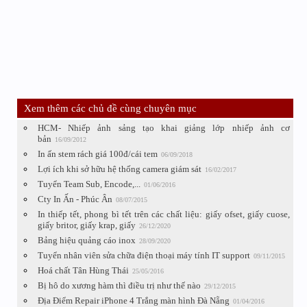
Xem thêm các chủ đề cùng chuyên mục
HCM- Nhiếp ảnh sảng tạo khai giảng lớp nhiếp ảnh cơ
bản
16/09/2012
In ấn stem rách giá 100đ/cái tem
06/09/2018
Lợi ích khi sở hữu hệ thống camera giám sát
16/02/2017
Tuyển Team Sub, Encode,...
01/06/2016
Cty In Ấn - Phúc Ân
08/07/2015
In thiếp tết, phong bì tết trên các chất liệu: giấy ofset, giấy cuose,
giấy britor, giấy krap, giấy
26/12/2020
Bảng hiệu quảng cáo inox
28/09/2020
Tuyển nhân viên sửa chữa điện thoại máy tính IT support
09/11/2015
Hoá chất Tân Hùng Thái
25/05/2016
Bị hô do xương hàm thì điều trị như thế nào
29/12/2015
Địa Điểm Repair iPhone 4 Trắng màn hình Đà Nẵng
01/04/2016