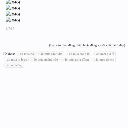
6/7/17
(Bạn cần phải đăng nhập hoặc đăng ký để viết bài ở đây)
Từ khóa:
áo mưa bộ
áo mưa cánh dơi
áo mưa công ty
áo mưa giá rẻ
áo mưa in logo
áo mưa quảng cáo
áo mưa rạng đông
áo mưa trẻ em
áo mưa đẹp