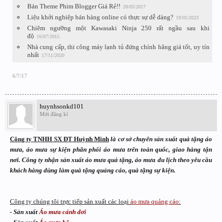
Bán Theme Phim Blogger Giá Rẻ!!
28/05/2017
Liệu khởi nghiệp bán hàng online có thực sự dễ dàng?
19/01/2023
Chiêm ngưỡng một Kawasaki Ninja 250 rất ngầu sau khi
độ
16/07/2015
Nhà cung cấp, thi công máy lạnh tủ đứng chính hãng giá tốt, uy tín
nhất
17/11/2020
6/7/17
huynhsonkd101
Mới đăng kí
Công ty TNHH SX ĐT Huỳnh Minh
là cơ sở chuyên sản xuất quà tặng áo
mưa, áo mưa sự kiện phân phối áo mưa trên toàn quốc, giao hàng tận
nơi. Công ty nhận sản xuất áo mưa quà tặng, áo mưa du lịch theo yêu cầu
khách hàng dùng làm quà tặng quảng cáo, quà tặng sự kiện.
Công ty chúng tôi trực tiếp sản xuất các loại
áo mưa quảng cáo
:
- Sản xuất
Áo mưa cánh dơi