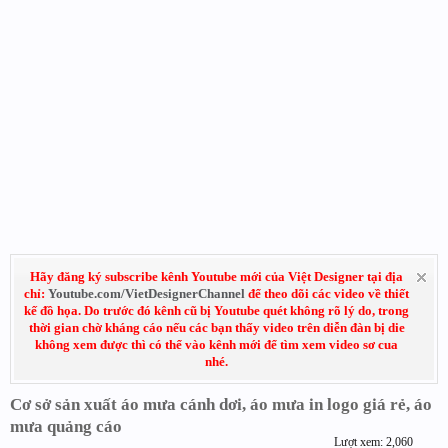
Hãy đăng ký subscribe kênh Youtube mới của Việt Designer tại địa
chỉ:
Youtube.com/VietDesignerChannel
để theo dõi các video về thiết
kế đồ họa. Do trước đó kênh cũ bị Youtube quét không rõ lý do, trong
thời gian chờ kháng cáo nếu các bạn thấy video trên diễn đàn bị die
không xem được thì có thể vào kênh mới để tìm xem video sơ cua
nhé.
Cơ sở sản xuất áo mưa cánh dơi, áo mưa in logo giá rẻ, áo
mưa quảng cáo
Lượt xem: 2,060