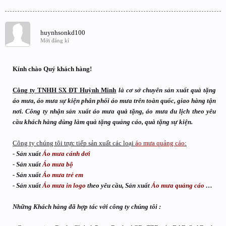
huynhsonkd100
Mới đăng kí
Kính chào Quý khách hàng!
Công ty TNHH SX ĐT Huỳnh Minh
là cơ sở chuyên sản xuất quà tặng
áo mưa, áo mưa sự kiện phân phối áo mưa trên toàn quốc, giao hàng tận
nơi. Công ty nhận sản xuất áo mưa quà tặng, áo mưa du lịch theo yêu
cầu khách hàng dùng làm quà tặng quảng cáo, quà tặng sự kiện.
Công ty chúng tôi trực tiếp sản xuất các loại
áo mưa quảng cáo
:
- Sản xuất
Áo mưa cánh dơi
- Sản xuất
Áo mưa bộ
- Sản xuất
Áo mưa trẻ em
- Sản xuất
Áo mưa in logo
theo yêu cầu, Sản xuất
Áo mưa quảng cáo
…
Những Khách hàng đã hợp tác với công ty chúng tôi :