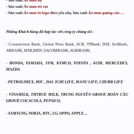
- Sản xuất
Áo mưa bộ
- Sản xuất
Áo mưa trẻ em
- Sản xuất
Áo mưa in logo
theo yêu cầu, Sản xuất
Áo mưa quảng cáo
…
Những Khách hàng đã hợp tác với công ty chúng tôi :
- Construction Bank, Global Petro Bank, ACB, TPBank, DAF, SeABank,
ABBANK, MSB,BIDV, SACOMBANK, AGRIBANK,
-
HONDA, YAMAHA, SYM, KYMCO, TOYOTA , AUDI, MERCEDES,
MAZDA
-
PETROLIMEX, MIC , DAI- ICHI LIFE, MANU LIFE, CHUBB LIFE
-
VINAMILK, THTRUE MILK, TRUNG NGUYÊN GROUP, HOÀN CẦU
GROUP, COCACOLA, PEPSICO,
-
SAMSUNG, NOKIA, HTC, LG, OPPO, APPLE…