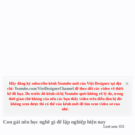
Hãy đăng ký subscribe kênh Youtube mới của Việt Designer tại địa
chỉ:
Youtube.com/VietDesignerChannel
để theo dõi các video về thiết
kế đồ họa. Do trước đó kênh cũ bị Youtube quét không rõ lý do, trong
thời gian chờ kháng cáo nếu các bạn thấy video trên diễn đàn bị die
không xem được thì có thể vào kênh mới để tìm xem video sơ cua
nhé.
Con gái nên học nghề gì để lập nghiệp hiện nay
Lượt xem: 631