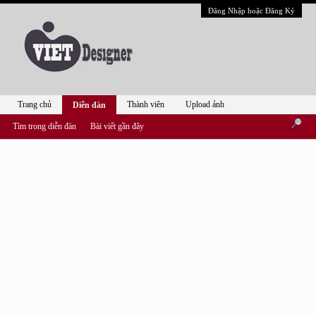
Đăng Nhập hoặc Đăng Ký
Trang chủ
Thành viên
Upload ảnh
Diễn đàn
Tìm trong diễn đàn
Bài viết gần đây