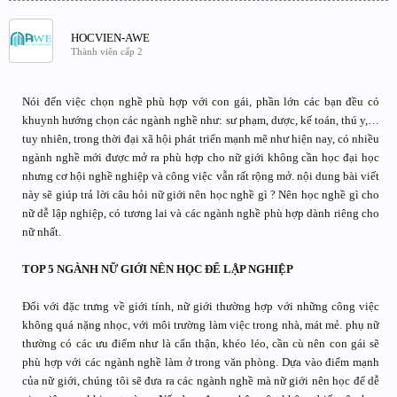
HOCVIEN-AWE
Thành viên cấp 2
Nói đến việc chọn nghề phù hợp với con gái, phần lớn các bạn đều có
khuynh hướng chọn các ngành nghề như: sư phạm, dược, kế toán, thú y,…
tuy nhiên, trong thời đại xã hội phát triển mạnh mẽ như hiện nay, có nhiều
ngành nghề mới được mở ra phù hợp cho nữ giới không cần học đại học
nhưng cơ hội nghề nghiệp và công việc vẫn rất rộng mở. nội dung bài viết
này sẽ giúp trả lời câu hỏi nữ giới nên học nghề gì ? Nên học nghề gì cho
nữ dễ lập nghiệp, có tương lai và các ngành nghề phù hợp dành riêng cho
nữ nhất.
TOP 5 NGÀNH NỮ GIỚI NÊN HỌC ĐỂ LẬP NGHIỆP
Đối với đặc trưng về giới tính, nữ giới thường hợp với những công việc
không quá nặng nhọc, với môi trường làm việc trong nhà, mát mẻ. phụ nữ
thường có các ưu điểm như là cẩn thận, khéo léo, cần cù nên con gái sẽ
phù hợp với các ngành nghề làm ở trong văn phòng. Dựa vào điểm mạnh
của nữ giới, chúng tôi sẽ đưa ra các ngành nghề mà nữ giới nên học để dễ