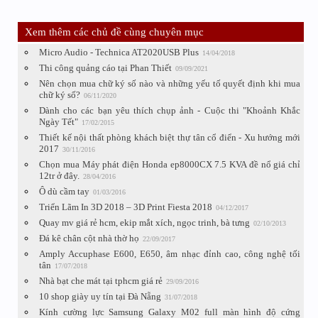
Xem thêm các chủ đề cùng chuyên mục
Micro Audio - Technica AT2020USB Plus
14/04/2018
Thi công quảng cáo tại Phan Thiết
09/09/2021
Nên chọn mua chữ ký số nào và những yếu tố quyết định khi mua
chữ ký số?
06/11/2020
Dành cho các bạn yêu thích chụp ảnh - Cuộc thi "Khoảnh Khắc
Ngày Tết"
17/02/2015
Thiết kế nội thất phòng khách biệt thự tân cổ điển - Xu hướng mới
2017
30/11/2016
Chọn mua Máy phát điện Honda ep8000CX 7.5 KVA đề nổ giá chỉ
12tr ở đây.
28/04/2016
Ô dù cầm tay
01/03/2016
Triển Lãm In 3D 2018 – 3D Print Fiesta 2018
04/12/2017
Quay mv giá rẻ hcm, ekip mắt xích, ngọc trinh, bà tưng
02/10/2013
Đá kê chân cột nhà thờ họ
22/09/2017
Amply Accuphase E600, E650, âm nhạc đỉnh cao, công nghệ tối
tân
17/07/2018
Nhà bạt che mát tại tphcm giá rẻ
29/09/2016
10 shop giày uy tín tại Đà Nẵng
31/07/2018
Kính cường lực Samsung Galaxy M02 full màn hình độ cứng