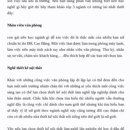
xin việc sau khi ra trường. Nếu bạn đang phân vân không biết nên học
nghề gì bây giờ thì hãy tham khảo tóp 5 ngành có tương lai nhất dưới
đây:
Nhân viên văn phòng
con gái nên học ngành gì dễ xin việc đó là thắc mắc của nhiều bạn nữ
chuẩn bị thi ĐH, Cao Đẳng. Một việc làm được làm trong phòng máy lạnh,
làm việc trên máy tính xách tay như nhân viên văn phòng: Thư ký, nhân
sự, tư vấn, chăm sóc khách hàng,… đều thích hợp để các bạn nữ chọn lựa.
Nghề thiết kế nội thất
Khác với những công việc văn phòng lặp đi lặp lại có thể đem đến cho
bạn một môi trường nhàm chán thì với những ai yêu thích một công việc
sáng tạo có thể lựa chọn thiết kế nội thất làm nghề lập nghiệp dành cho
bản thân mình. Chắc hẳn khi chưa tìm hiểu thì nhiều người vẫn thường
nghĩ đây là công việc chỉ dành cho nam giới thế nhưng khi tìm hiểu bạn
sẽ thấy tỷ lệ nữ giới theo ngành nghề này cũng tương đối cao thậm chí
còn có rất nhiều nhà thiết kế nội thất nổi tiếng trên thế giới là nữ giới.
Vậy nếu lựa chọn thiết kế nội thất làm nghề lập nghiệp thì học ở đâu để