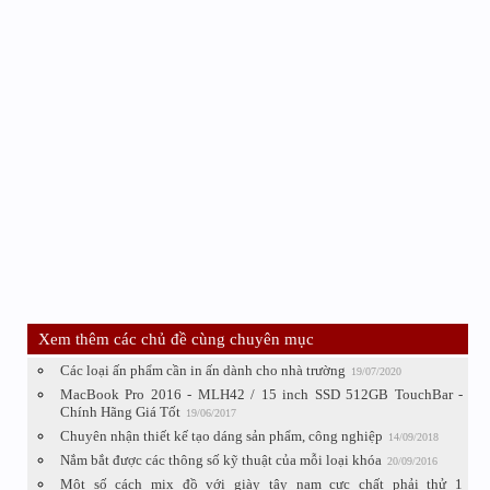
Xem thêm các chủ đề cùng chuyên mục
Các loại ấn phẩm cần in ấn dành cho nhà trường
19/07/2020
MacBook Pro 2016 - MLH42 / 15 inch SSD 512GB TouchBar -
Chính Hãng Giá Tốt
19/06/2017
Chuyên nhận thiết kế tạo dáng sản phẩm, công nghiệp
14/09/2018
Nắm bắt được các thông số kỹ thuật của mỗi loại khóa
20/09/2016
Một số cách mix đồ với giày tây nam cực chất phải thử 1