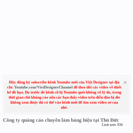
Hãy đăng ký subscribe kênh Youtube mới của Việt Designer tại địa
chỉ:
Youtube.com/VietDesignerChannel
để theo dõi các video về thiết
kế đồ họa. Do trước đó kênh cũ bị Youtube quét không rõ lý do, trong
thời gian chờ kháng cáo nếu các bạn thấy video trên diễn đàn bị die
không xem được thì có thể vào kênh mới để tìm xem video sơ cua
nhé.
Công ty quảng cáo chuyên làm bảng hiệu tại Thủ Đức
Lượt xem: 934