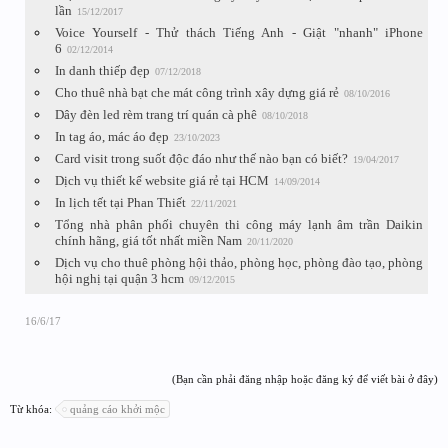
lần
15/12/2017
Voice Yourself - Thử thách Tiếng Anh - Giật "nhanh" iPhone
6
02/12/2014
In danh thiếp đẹp
07/12/2018
Cho thuê nhà bạt che mát công trình xây dựng giá rẻ
08/10/2016
Dây đèn led rèm trang trí quán cà phê
08/10/2018
In tag áo, mác áo đẹp
23/10/2023
Card visit trong suốt độc đáo như thế nào bạn có biết?
19/04/2017
Dịch vụ thiết kế website giá rẻ tại HCM
14/09/2014
In lịch tết tại Phan Thiết
22/11/2021
Tổng nhà phân phối chuyên thi công máy lạnh âm trần Daikin
chính hãng, giá tốt nhất miền Nam
20/11/2020
Dịch vụ cho thuê phòng hội thảo, phòng học, phòng đào tạo, phòng
hội nghị tại quận 3 hcm
09/12/2015
16/6/17
(Bạn cần phải đăng nhập hoặc đăng ký để viết bài ở đây)
Từ khóa:
quảng cáo khởi mộc