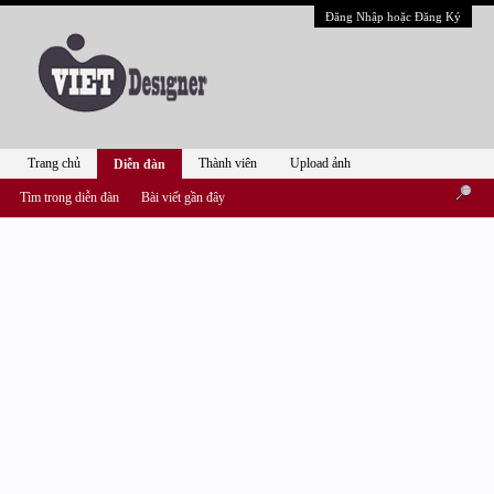
Đăng Nhập hoặc Đăng Ký
Trang chủ
Thành viên
Upload ảnh
Diễn đàn
Tìm trong diễn đàn
Bài viết gần đây