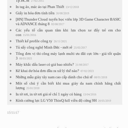
Tp.HCM
27/02/2015
In tag áo, mác áo tại Phan Thiết
13/12/2018
Giấy in hóa đơn tính tiền
26/08/2019
[HN] Thunder Cloud tuyển học viên lớp 3D Game Character BASIC
và ADVANCE tháng 8
02/08/2017
Các yếu tố cần quan tâm khi lựa chọn xe đẩy trẻ em cho
con
15/01/2016
Thiết kế profile công ty
26/11/2021
Tủ sấy công nghệ Minh Đức - mới rẻ
25/05/2017
Tổng đơn vị thi công máy lạnh multi ưu đãi cực lớn - giá tốt quận
3
08/03/2021
Máy khắc dấu laser có giá bao nhiêu?
21/08/2017
Kê khai dư hóa đơn đầu ra xử lý thế nào?
07/02/2023
Những mẫu giày tây nam cao cấp dành cho chú rể
08/01/2018
Một số chú ý cần biết khi mua giày da nam chính hãng chất
lượng
25/01/2018
In tờ rơi, in tờ rơi giá rẻ chỉ 1 ngày có hàng
13/04/2016
Kính cường lực LG V50 ThinQ full viền độ cứng 9H
20/05/2019
15/11/17