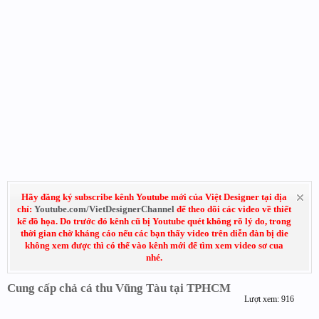
Hãy đăng ký subscribe kênh Youtube mới của Việt Designer tại địa
chỉ:
Youtube.com/VietDesignerChannel
để theo dõi các video về thiết
kế đồ họa. Do trước đó kênh cũ bị Youtube quét không rõ lý do, trong
thời gian chờ kháng cáo nếu các bạn thấy video trên diễn đàn bị die
không xem được thì có thể vào kênh mới để tìm xem video sơ cua
nhé.
Cung cấp chả cá thu Vũng Tàu tại TPHCM
Lượt xem: 916