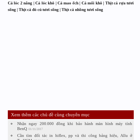
Cá lóc 2 nắng | Cá lóc khô | Cá mao ếch | Cá mối khô | Thịt cá rựa tươi
sống | Thịt cá đỏ củ tươi sống | Thịt cá nhồng tươi sống
Xem thêm các chủ đề cùng chuyên mục
Nhận ngay 200.000 đồng khi bảo hành màn hình máy tính
BenQ
01/11/2017
Cần tìm đối tác in hiflex, pp và thi công bảng hiệu, Allu ở