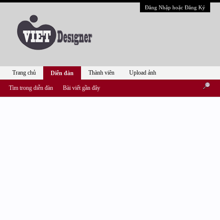
Đăng Nhập hoặc Đăng Ký
Trang chủ
Thành viên
Upload ảnh
Diễn đàn
Tìm trong diễn đàn
Bài viết gần đây