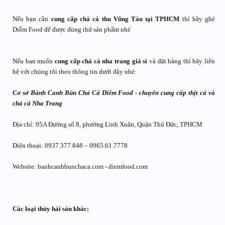
Nếu bạn cần
cung cấp chả cá thu Vũng Tàu tại TPHCM
thì hãy ghé
Diễm Food để được dùng thử sản phẩm nhé
Nếu bạn muốn
cung cấp chả cá nha trang giá sỉ
và đặt hàng thì hãy liên
hệ với chúng tôi theo thông tin dưới đây nhé:
Cơ sở Bánh Canh Bún Chả Cá Diễm Food - chuyên cung cấp thịt cá và
chả cá Nha Trang
Địa chỉ: 95A Đường số 8, phường Linh Xuân, Quận Thủ Đức, TPHCM
Điện thoại: 0937.377.848 – 0965.61.7778
Website: banhcanhbunchaca.com - diemfood.com
Các loại thủy hải sản khác: