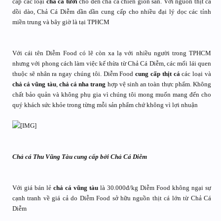
cấp các loại
chả cá tươi
cho đến chả cá chiên giòn sẵn. Với nguồn thịt cá
dồi dào, Chả Cá Diễm dần dần cung cấp cho nhiều đại lý dọc các tỉnh
miền trung và bây giờ là tại TPHCM
Với cái tên Diễm Food có lẽ còn xa lạ với nhiều người trong TPHCM
nhưng với phong cách làm việc kế thừa từ Chả Cá Diễm, các mối lái quen
thuộc sẽ nhân ra ngay chúng tôi. Diễm Food
cung cấp thịt cá
các loại và
chả cá vũng tàu
,
chả cá nha trang
hợp vệ sinh an toàn thực phẩm. Không
chất bảo quản và không phụ gia vì chúng tôi mong muốn mang đến cho
quý khách sức khỏe trong từng mỗi sản phẩm chứ không vì lợi nhuận
Chả cá Thu Vũng Tàu cung cấp bởi Chả Cá Diễm
Với giá bán lẻ
chả cá vũng tàu
là 30.000đ/kg Diễm Food không ngại sự
cạnh tranh về giá cả do Diễm Food sở hữu nguồn thịt cá lớn từ Chả Cá
Diễm