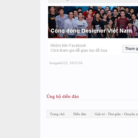
Tham g
honganh122
,
16/12/16
Ủng hộ diễn đàn
Trang chủ
Diễn đàn
Giải trí - Thư giãn - Chuyện n