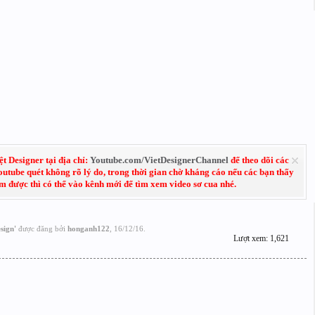
 Designer tại địa chỉ:
Youtube.com/VietDesignerChannel
để theo dõi các
Youtube quét không rõ lý do, trong thời gian chờ kháng cáo nếu các bạn thấy
em được thì có thể vào kênh mới để tìm xem video sơ cua nhé.
sign
'
được đăng bởi
honganh122
,
16/12/16
.
Lượt xem: 1,621