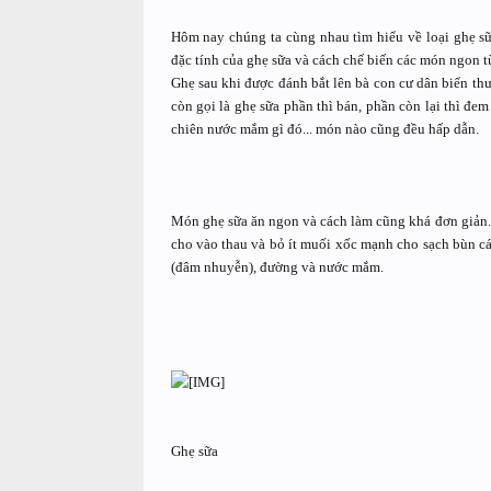
Hôm nay chúng ta cùng nhau tìm hiểu về loại ghẹ s
đặc tính của ghẹ sữa và cách chế biến các món ngon t
Ghẹ sau khi được đánh bắt lên bà con cư dân biển th
còn gọi là ghẹ sữa phần thì bán, phần còn lại thì đ
chiên nước mắm gì đó... món nào cũng đều hấp dẫn.
Món ghẹ sữa ăn ngon và cách làm cũng khá đơn giản. 
cho vào thau và bỏ ít muối xốc mạnh cho sạch bùn cát 
(đâm nhuyễn), đường và nước mắm.
Ghẹ sữa