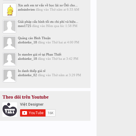
Xin anh em tư vấn về học lái xe Ôtô cho...
anhsinhvien
đăng vào
Thứ năm at 6:33 AM
Giải pháp cấu hình tối ưu chi phí và hiệu...
meo1725
đăng vào
Hôm qua lúc 1:58 PM
Quảng cáo Bình Thuận
alothietke_18
đăng vào
Thứ hai at 4:00 PM
In standee giá rẻ tại Phan Thiết
alothietke_18
đăng vào
Thứ ba at 3:42 PM
In danh thiếp giá rẻ
alothietke_02
đăng vào
Thứ năm at 3:29 PM
Theo dõi trên Youtube