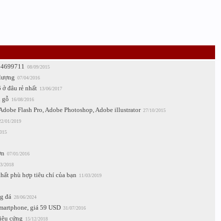
984699711
08/09/2015
 lượng
07/04/2016
 ở đâu rẻ nhất
13/06/2017
n gỗ
16/08/2016
Adobe Flash Pro, Adobe Photoshop, Adobe illustrator
27/10/2015
22/01/2019
015
ớn
07/01/2016
3/2018
thất phù hợp tiêu chí của bạn
11/03/2019
g đá
28/06/2024
smartphone, giá 59 USD
31/07/2016
iêu cứng
15/12/2018