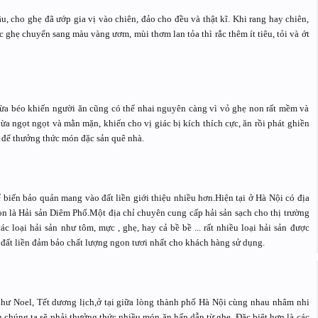
u, cho ghẹ đã ướp gia vị vào chiên, đảo cho đều và thật kĩ. Khi rang hay chiên,
c ghẹ chuyển sang màu vàng ươm, mùi thơm lan tỏa thì rắc thêm ít tiêu, tỏi và ớt
ừa béo khiến người ăn cũng có thể nhai nguyên càng vì vỏ ghẹ non rất mềm và
ừa ngọt ngọt và mằn mặn, khiến cho vị giác bị kích thích cực, ăn rồi phát ghiền
ăn để thưởng thức món đặc sản quê nhà.
 biến bảo quản mang vào đất liền giới thiệu nhiều hơn.Hiện tại ở Hà Nội có địa
on là Hải sản Diêm Phố.Một địa chỉ chuyên cung cấp hải sản sạch cho thị trường
c loại hải sản như tôm, mực , ghẹ, hay cả bề bề ... rất nhiều loại hải sản được
 đất liền đảm bảo chất lượng ngon tươi nhất cho khách hàng sử dụng.
như Noel, Tết dương lịch,ở tại giữa lòng thành phố Hà Nội cùng nhau nhâm nhi
n chúng ta sẽ phải thưởng thức nhiều món ăn hấp dẫn từ ghẹ. Đặc biệt hơn là các