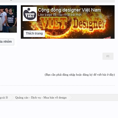
Thích trang
ia nhóm
#1
(Bạn cần phải đăng nhập hoặc đăng ký để viết bài ở đây)
goài lề
Quảng cáo - Dịch vụ - Mua bán về design