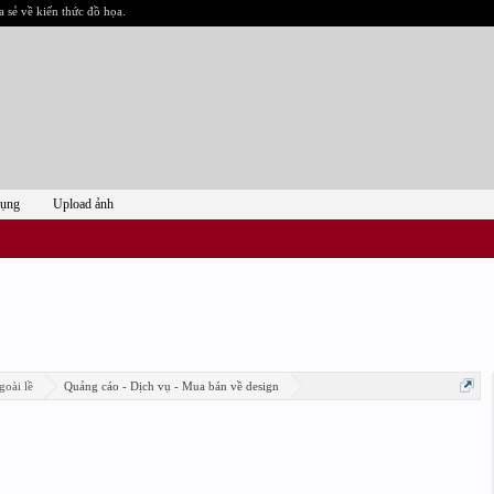
a sẻ về kiến thức đồ họa.
dụng
Upload ảnh
goài lề
Quảng cáo - Dịch vụ - Mua bán về design