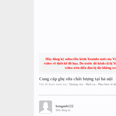
Hãy đăng ký subscribe kênh Youtube mới của Việt
video về thiết kế đồ họa. Do trước đó kênh cũ bị 
video trên diễn đàn bị die không x
Cung cấp ghẹ sữa chất lượng tại hà nội
Chủ đề thuộc danh mục
'
Quảng cáo - Dịch vụ - Mua bán về de
honganh122
Mới đăng kí