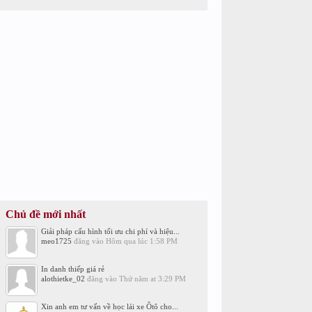
Chủ đề mới nhất
Giải pháp cấu hình tối ưu chi phí và hiệu...
meo1725
đăng vào
Hôm qua lúc 1:58 PM
In danh thiếp giá rẻ
alothietke_02
đăng vào
Thứ năm at 3:29 PM
Xin anh em tư vấn về học lái xe Ôtô cho...