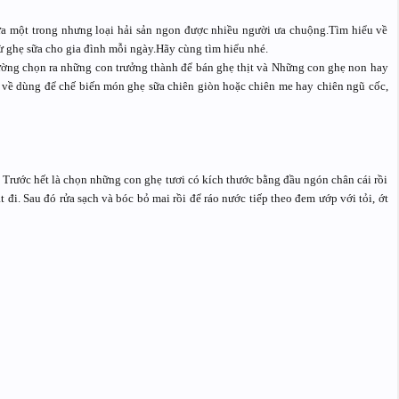
ữa một trong nhưng loại hải sản ngon được nhiều người ưa chuộng.Tìm hiểu về
ừ ghẹ sữa cho gia đình mỗi ngày.Hãy cùng tìm hiểu nhé.
ường chọn ra những con trưởng thành để bán ghẹ thịt và Những con ghẹ non hay
em về dùng để chế biến món ghẹ sữa chiên giòn hoặc chiên me hay chiên ngũ cốc,
Trước hết là chọn những con ghẹ tươi có kích thước bằng đầu ngón chân cái rồi
đi. Sau đó rửa sạch và bóc bỏ mai rồi để ráo nước tiếp theo đem ướp với tỏi, ớt