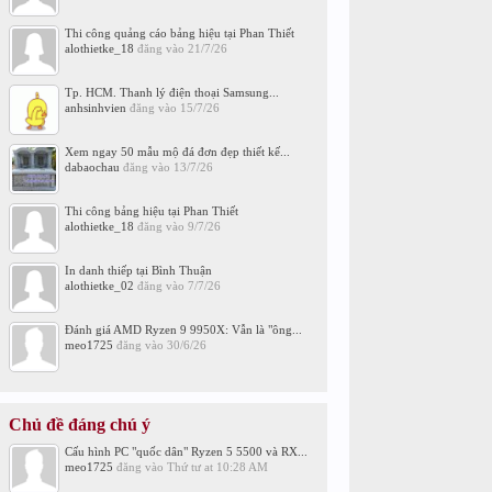
Thi công quảng cáo bảng hiệu tại Phan Thiết
alothietke_18
đăng vào
21/7/26
Tp. HCM. Thanh lý điện thoại Samsung...
anhsinhvien
đăng vào
15/7/26
Xem ngay 50 mẫu mộ đá đơn đẹp thiết kế...
dabaochau
đăng vào
13/7/26
Thi công bảng hiệu tại Phan Thiết
alothietke_18
đăng vào
9/7/26
In danh thiếp tại Bình Thuận
alothietke_02
đăng vào
7/7/26
Đánh giá AMD Ryzen 9 9950X: Vẫn là "ông...
meo1725
đăng vào
30/6/26
Chủ đề đáng chú ý
Cấu hình PC "quốc dân" Ryzen 5 5500 và RX...
meo1725
đăng vào
Thứ tư at 10:28 AM