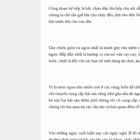
Công đoạn kế tiếp là bắc chảo dầu lên bếp cho sôi dầ
chúng ta chỉ cần giữ lửa cho cháy đều, đợi cho đến lú
bột trước khi cho vào đĩa.
Ghẹ chiên giòn và ngon nhất là mình ghẹ vừa mềm v
ngon. Hấp dẫn nhất là hương vị của nó vừa cay cay, v
luôn , nhất là đối với các bạn trẻ mới dùng ăn chơi, 
Vì là món ngon nên nhiều nơi ở các vùng biển đã chế
chỉ chuyên cung cấp hải sản cũng như ghẹ sữa rất ng
hà nội.Tại hải sản diêm phố chúng tôi có cung cấp cá
chúng tôi thu mua tại các cầu tàu và bảo quan đêm về
Vào những ngày cuối tuần uạy các ngày nghỉ lễ tết 
thưởng thức món từ hải sản thì còn gì bằng, chắc chắ