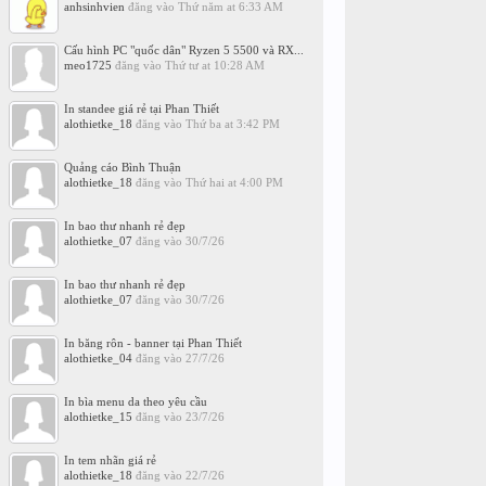
anhsinhvien
đăng vào
Thứ năm at 6:33 AM
Cấu hình PC "quốc dân" Ryzen 5 5500 và RX...
meo1725
đăng vào
Thứ tư at 10:28 AM
In standee giá rẻ tại Phan Thiết
alothietke_18
đăng vào
Thứ ba at 3:42 PM
Quảng cáo Bình Thuận
alothietke_18
đăng vào
Thứ hai at 4:00 PM
In bao thư nhanh rẻ đẹp
alothietke_07
đăng vào
30/7/26
In bao thư nhanh rẻ đẹp
alothietke_07
đăng vào
30/7/26
In băng rôn - banner tại Phan Thiết
alothietke_04
đăng vào
27/7/26
In bìa menu da theo yêu cầu
alothietke_15
đăng vào
23/7/26
In tem nhãn giá rẻ
alothietke_18
đăng vào
22/7/26