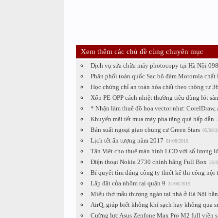
Xem thêm các chủ đề cùng chuyên mục
Dịch vụ sửa chữa máy photocopy tại Hà Nội 0
Phân phối toàn quốc Sạc bộ đàm Motorola chất
Học chứng chỉ an toàn hóa chất theo thông tư 36
Xốp PE-OPP cách nhiệt thường tiêu dùng lót sà
* Nhận làm thuê đồ họa vector như: CorelDraw, 
Khuyến mãi tết mua máy pha tặng quà hấp dẫn
Bán suất ngoại giao chung cư Green Stars
05/08/2
Lịch tết ấn tượng năm 2017
01/08/2016
Tân Việt cho thuê màn hình LCD với số lượng l
Điện thoại Nokia 2730 chính hãng Full Box
25/0
Bí quyết tìm đúng công ty thiết kế thi công nội 
Lắp đặt cửa nhôm tại quận 9
24/06/2015
Miếu thờ mẫu thượng ngàn tại nhà ở Hà Nội bằn
AirQ, giúp biết không khí sạch hay không qua 
Cường lực Asus Zenfone Max Pro M2 full viền s