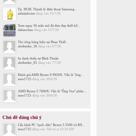
Tp. HCM. Thanh lý điện thoại Samsung...
anhsinhvien
đăng vào
15/7/26
Xem ngay 50 mẫu mộ đá đơn đẹp thiết kế...
dabaochau
đăng vào
13/7/26
Thi công bảng hiệu tại Phan Thiết
alothietke_18
đăng vào
9/7/26
In danh thiếp tại Bình Thuận
alothietke_02
đăng vào
7/7/26
Đánh giá AMD Ryzen 9 9950X: Vẫn là "ông...
meo1725
đăng vào
30/6/26
AMD Ryzen 5 7600X: Vẫn là "Ông Vua" phân...
meo1725
đăng vào
30/6/26
Chủ đề đáng chú ý
Cấu hình PC "quốc dân" Ryzen 5 5500 và RX...
meo1725
đăng vào
Thứ tư at 10:28 AM