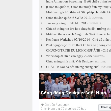
Indie Animation Screening | Buổi chiếu phim ho
[Cuộc thi quốc tế] Cuộc thi nhiếp ảnh mỹ thuật
Mời tham gia hội thảo về Giải pháp cho thiết kế
Cuộc thi ảnh quốc tế SWPA 2013
25/12/2012
Tỏa sáng cùng LESH Idol 2015
21/07/2015
Chia sẽ thông tin lớp học chuyên đề - trường th
Mời bạn tham gia chương trình “Nói theo cách c
Keyframe Workshop 05/10/2014 - Chủ đề biên tậ
Phát động cuộc thi về thiết kế trên áo phông cho 
CHƯƠNG TRÌNH DU LỊCH CHỤP ẢNH - Chủ đ
Workshop 3D free vào ngày 22/05
16/05/2014
Chúc mừng sinh nhật Việt Designer
19/11/2012
CHẤT Hà Nội đã đến những chặng cuối
25/11/201
Tham g