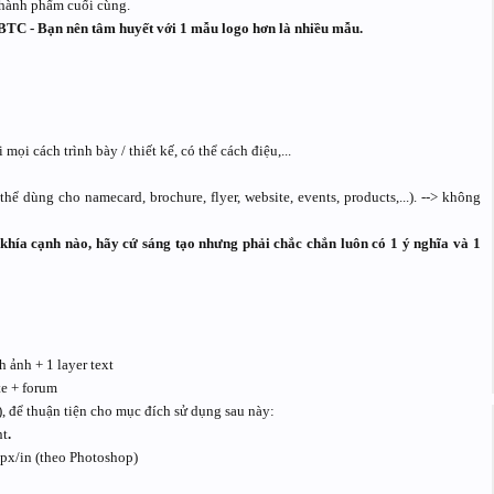
thành phẩm cuối cùng.
 BTC - Bạn nên tâm huyết với 1 mẫu logo hơn là nhiều mẫu.
i cách trình bày / thiết kế, có thể cách điệu,...
ể dùng cho namecard, brochure, flyer, website, events, products,...). --> không
hía cạnh nào, hãy cứ sáng tạo nhưng phải chắc chắn luôn có 1 ý nghĩa và 1
 ảnh + 1 layer text
te + forum
, để thuận tiện cho mục đích sử dụng sau này:
nt
.
 px/in (theo Photoshop)