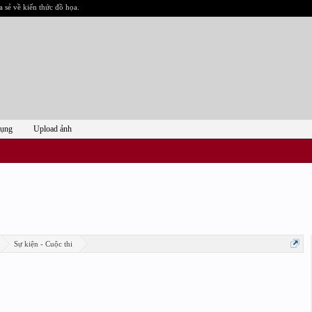
a sẻ về kiến thức đồ họa.
dụng
Upload ảnh
Sự kiện - Cuộc thi