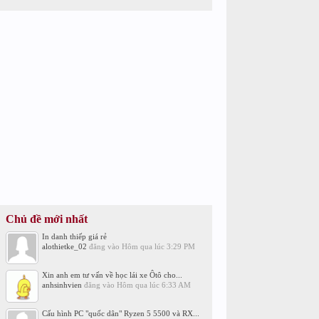
Chủ đề mới nhất
In danh thiếp giá rẻ
alothietke_02
đăng vào
Hôm qua lúc 3:29 PM
Xin anh em tư vấn về học lái xe Ôtô cho...
anhsinhvien
đăng vào
Hôm qua lúc 6:33 AM
Cấu hình PC "quốc dân" Ryzen 5 5500 và RX...