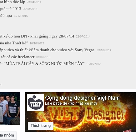
ạt hình độc lập
23/04/2014
 quốc tế 2013
26/03/2013
 đồ họa
13/12/2016
iết kế đồ họa DPI - khai giảng ngày 28/07/14
22/07/2014
ủa nhà Thiết kế”
16/10/2013
p video và thiết kế âm thanh cho video với Sony Vegas.
03/10/2014
tất cả các freelancer
03/07/2013
ề: “MÙA TRÁI CÂY & SÔNG NƯỚC MIỀN TÂY”
15/08/2012
4
Thích trang
ia nhóm