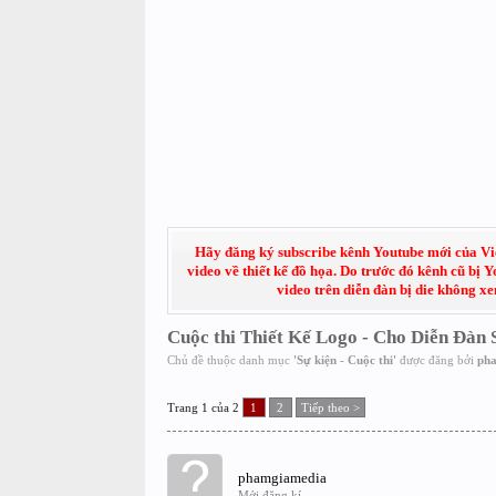
Hãy đăng ký subscribe kênh Youtube mới của Việt
video về thiết kế đồ họa. Do trước đó kênh cũ bị 
video trên diễn đàn bị die không x
Cuộc thi Thiết Kế Logo - Cho Diễn Đàn 
Chủ đề thuộc danh mục
'
Sự kiện - Cuộc thi
'
được đăng bởi
ph
Trang 1 của 2
1
2
Tiếp theo >
phamgiamedia
Mới đăng kí