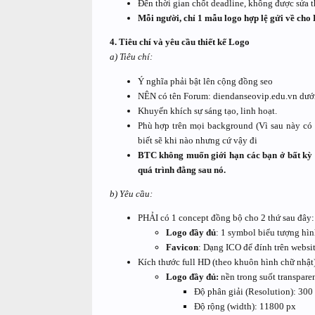
Đến thời gian chốt deadline, không được sửa 
Mỗi người, chỉ 1 mẫu logo hợp lệ gửi về cho
4. Tiêu chí và yêu cầu thiết kế Logo
a) Tiêu chí:
Ý nghĩa phải bật lên cộng đồng seo
NÊN có tên Forum: diendanseovip.edu.vn dưới mọ
Khuyến khích sự sáng tạo, linh hoạt.
Phù hợp trên mọi background (Vì sau này có th
biết sẽ khi nào nhưng cứ vậy đi
BTC không muốn giới hạn các bạn ở bất kỳ k
quá trình đằng sau nó.
b) Yêu cầu:
PHẢI có 1 concept đồng bộ cho 2 thứ sau đây:
Logo đầy đủ
: 1 symbol biểu tượng hình
Favicon
: Dạng ICO để đính trên websi
Kích thước full HD (theo khuôn hình chữ nhật)
Logo đầy đủ:
nền trong suốt transpare
Độ phân giải (Resolution): 300
Độ rộng (width): 11800 px