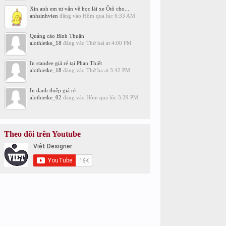
Xin anh em tư vấn về học lái xe Ôtô cho...
anhsinhvien
đăng vào
Hôm qua lúc 6:33 AM
Quảng cáo Bình Thuận
alothietke_18
đăng vào
Thứ hai at 4:00 PM
In standee giá rẻ tại Phan Thiết
alothietke_18
đăng vào
Thứ ba at 3:42 PM
In danh thiếp giá rẻ
alothietke_02
đăng vào
Hôm qua lúc 3:29 PM
Theo dõi trên Youtube