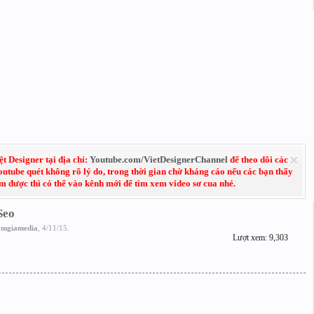
 Designer tại địa chỉ:
Youtube.com/VietDesignerChannel
để theo dõi các
Youtube quét không rõ lý do, trong thời gian chờ kháng cáo nếu các bạn thấy
em được thì có thể vào kênh mới để tìm xem video sơ cua nhé.
Seo
amgiamedia
,
4/11/15
.
Lượt xem: 9,303