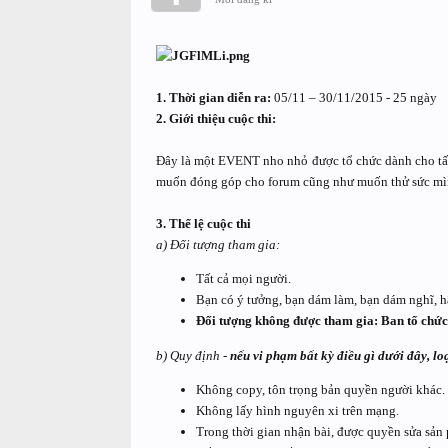
1. Thời gian diễn ra:
05/11 – 30/11/2015 - 25 ngày
2. Giới thiệu cuộc thi:
Đây là một EVENT nho nhỏ được tổ chức dành cho tất 
muốn đóng góp cho forum cũng như muốn thử sức mì
3. Thể lệ cuộc thi
a) Đối tượng tham gia:
Tất cả mọi người.
Bạn có ý tưởng, bạn dám làm, bạn dám nghĩ, hã
Đối tượng không được tham gia: Ban tổ chức,
b) Quy định -
nếu vi phạm bất kỳ điều gì dưới đây, loạ
Không copy, tôn trọng bản quyền người khác.
Không lấy hình nguyên xi trên mạng.
Trong thời gian nhận bài, được quyền sửa sản 