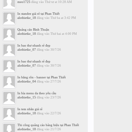
meo1725
đăng vào
Thứ tư at 10:28 AM
In standee giá rẻ tại Phan Thiết
alothietke_18
đăng vào
Thứ ba at 3:42 PM
Quảng cáo Bình Thuận
alothietke_18
đăng vào
Thứ hai at 4:00 PM
In bao thư nhanh rẻ đẹp
alothietke_07
đăng vào
30/7/26
In bao thư nhanh rẻ đẹp
alothietke_07
đăng vào
30/7/26
In băng rôn - banner tại Phan Thiết
alothietke_04
đăng vào
27/7/26
In bìa menu da theo yêu cầu
alothietke_15
đăng vào
23/7/26
In tem nhãn giá rẻ
alothietke_18
đăng vào
22/7/26
Thi công quảng cáo bảng hiệu tại Phan Thiết
alothietke_18
đăng vào
21/7/26