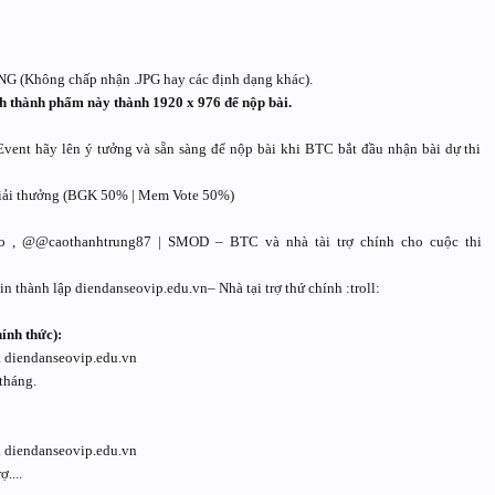
NG (Không chấp nhận .JPG hay các định dạng khác).
h thành phẩm này thành 1920 x 976 để nộp bài.
Event hãy lên ý tưởng và sẵn sàng để nộp bài khi BTC bắt đầu nhận bài dự thi
 giải thưởng (BGK 50% | Mem Vote 50%)
, @@caothanhtrung87 | SMOD – BTC và nhà tài trợ chính cho cuộc thi
hành lập diendanseovip.edu.vn– Nhà tại trợ thứ chính :troll:
ính thức):
a diendanseovip.edu.vn
tháng.
a diendanseovip.edu.vn
....