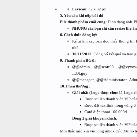
Favicon:
32 x 32 px
5. Yêu cầu khi nộp bài thi
File thành phẩm cuối cùng:
Định dạng ảnh .P
NHƯNG các bạn chỉ cần resize file ản
6. Cách thức đăng ký:
Kể từ khi các bạn đọc thấy thông tin 
nhé.
30/11/2015
: Công bố kết quả và trao
9. Thành phần BGK:
@@admin , @@seott90 , @@vyvovo 
:LOLguy:
@@manager , @@Administrator | Admin t
10. Phần thưởng :
Giải nhất (Logo được chọn là Logo ch
Được set lên thành viên VIP củ
Được đặt textlink trong vòng 6 
Card điện thoại 100.000đ
Đồng 2 giải khuyến khích:
Được set lên thành viên VIP củ
Mọi thắc mắc xin vui lòng inbox để được hỗ trợ