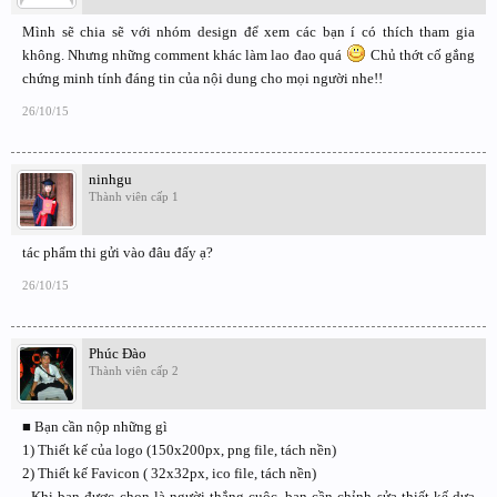
Mình sẽ chia sẽ với nhóm design để xem các bạn í có thích tham gia
không. Nhưng những comment khác làm lao đao quá
Chủ thớt cố gắng
chứng minh tính đáng tin của nội dung cho mọi người nhe!!
26/10/15
ninhgu
Thành viên cấp 1
tác phẩm thi gửi vào đâu đấy ạ?
26/10/15
Phúc Đào
Thành viên cấp 2
■ Bạn cần nộp những gì
1) Thiết kế của logo (150x200px, png file, tách nền)
2) Thiết kế Favicon ( 32x32px, ico file, tách nền)
- Khi bạn được chọn là người thắng cuộc, bạn cần chỉnh sửa thiết kế dựa