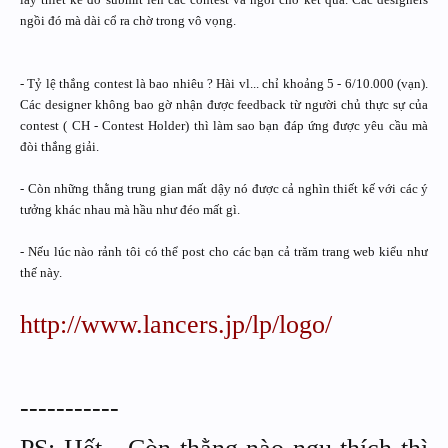
ngồi đó mà dài cổ ra chờ trong vô vọng.
- Tỷ lệ thắng contest là bao nhiêu ? Hài vl... chỉ khoảng 5 - 6/10.000 (vạn).
Các designer không bao gờ nhận được feedback từ người chủ thực sự của
contest ( CH - Contest Holder) thì làm sao bạn đáp ứng được yêu cầu mà
đòi thắng giải.
- Còn những thằng trung gian mất dậy nó được cả nghìn thiết kế với các ý
tưởng khác nhau mà hầu như đéo mất gì.
- Nếu lúc nào rảnh tôi có thể post cho các bạn cả trăm trang web kiểu như
thế này.
http://www.lancers.jp/lp/logo/
-----------