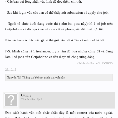
- Các bạn vui lòng nhấn vào link để đọc thêm chi tiết.
- Sau khi login vào các bạn có thể thấy nút submission và apply cho job.
- Ngoài tổ chức dưới dạng cuộc thi ( như bai post này) thì 1 số job trên
Getjobdone về đồ họa khác sẽ xem xét và phỏng vấn để thuê trực tiếp.
Nếu các bạn có thắc mắc gì có thể gửi câu hỏi ở đây và mình sẽ trả lời
P/S: Mình cũng là 1 freelancer, tuy k làm đồ họa nhưng cũng đã và đang
làm 1 số jobs trên Getjobdone và đều được trả công xứng đáng
Chỉnh sửa lần cuối:
25/10/15
25/10/15
Nguyễn Tất Thắng
và
Yokoct
thích bài viết này.
OKguy
Thành viên cấp 2
Đọc cách hành văn biết chắc chắn đây là một contest của nước ngoài,