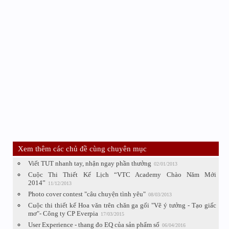
Xem thêm các chủ đề cùng chuyên mục
Viết TUT nhanh tay, nhận ngay phần thưởng
02/01/2013
Cuộc Thi Thiết Kế Lịch “VTC Academy Chào Năm Mới
2014”
11/12/2013
Photo cover contest "câu chuyện tình yêu"
08/03/2013
Cuộc thi thiết kế Hoa văn trên chăn ga gối "Vẽ ý tưởng - Tạo giấc
mơ"- Công ty CP Everpia
17/03/2015
User Experience - thang đo EQ của sản phẩm số
06/04/2016