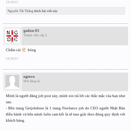
24/10/15
Nguyễn Tất Thắng
thích bài viết này
gadien.93
Thành viên cấp 2
Chấm cái
hóng
24/10/15
ngtnvu
Mới đăng kí
Mình là người đăng job post này, mình xin trả lời các thắc mắc của bạn như
sau:
- Bên trang Getjobdone là 1 trang Freelance job do CEO người Nhật Bản
điều hành và bên mình luôn cam kết là sẽ trao giải theo đúng quy định với
khách hàng.