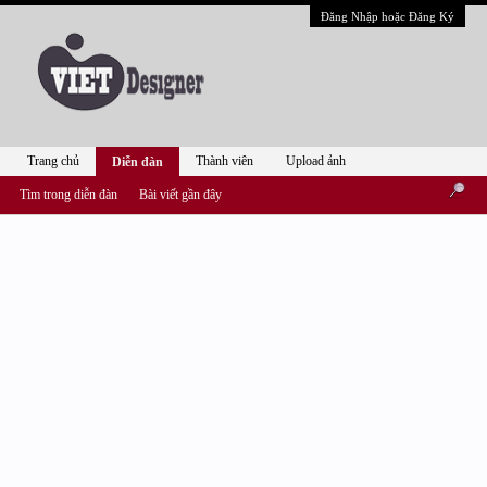
Đăng Nhập hoặc Đăng Ký
Trang chủ
Thành viên
Upload ảnh
Diễn đàn
Tìm trong diễn đàn
Bài viết gần đây