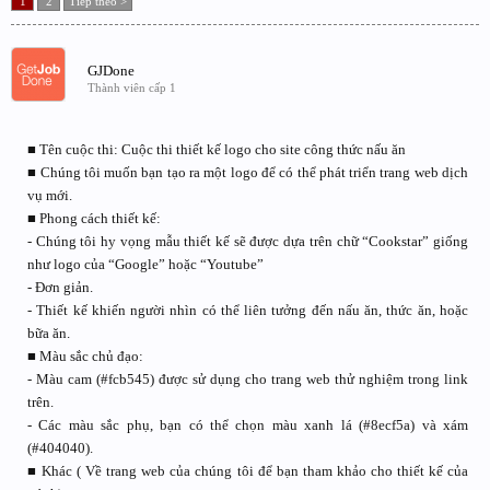
1
2
Tiếp theo >
GJDone
Thành viên cấp 1
■ Tên cuộc thi: Cuộc thi thiết kế logo cho site công thức nấu ăn
■ Chúng tôi muốn bạn tạo ra một logo để có thể phát triển trang web dịch
vụ mới.
■ Phong cách thiết kế:
- Chúng tôi hy vọng mẫu thiết kế sẽ được dựa trên chữ “Cookstar” giống
như logo của “Google” hoặc “Youtube”
- Đơn giản.
- Thiết kế khiến người nhìn có thể liên tưởng đến nấu ăn, thức ăn, hoặc
bữa ăn.
■ Màu sắc chủ đạo:
- Màu cam (#fcb545) được sử dụng cho trang web thử nghiệm trong link
trên.
- Các màu sắc phụ, bạn có thể chọn màu xanh lá (#8ecf5a) và xám
(#404040).
■ Khác ( Về trang web của chúng tôi để bạn tham khảo cho thiết kế của