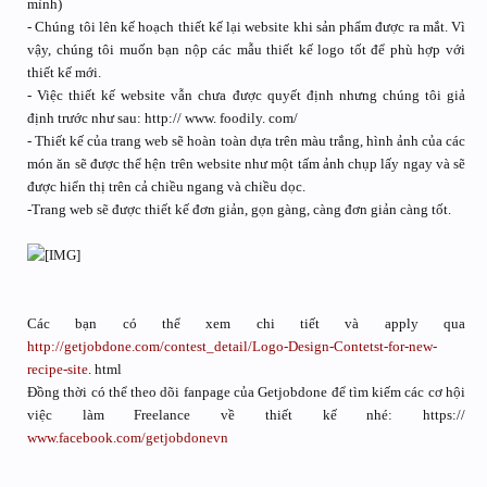
mình)
- Chúng tôi lên kế hoạch thiết kế lại website khi sản phẩm được ra mắt. Vì
vậy, chúng tôi muốn bạn nộp các mẫu thiết kế logo tốt để phù hợp với
thiết kế mới.
- Việc thiết kế website vẫn chưa được quyết định nhưng chúng tôi giả
định trước như sau: http:// www. foodily. com/
- Thiết kế của trang web sẽ hoàn toàn dựa trên màu trắng, hình ảnh của các
món ăn sẽ được thể hện trên website như một tấm ảnh chụp lấy ngay và sẽ
được hiển thị trên cả chiều ngang và chiều dọc.
-Trang web sẽ được thiết kế đơn giản, gọn gàng, càng đơn giản càng tốt.
Các bạn có thể xem chi tiết và apply qua
http://getjobdone.com/contest_detail/Logo-Design-Contetst-for-new-
recipe-site
. html
Đồng thời có thể theo dõi fanpage của Getjobdone để tìm kiếm các cơ hội
việc làm Freelance về thiết kế nhé: https://
www.facebook.com/getjobdonevn