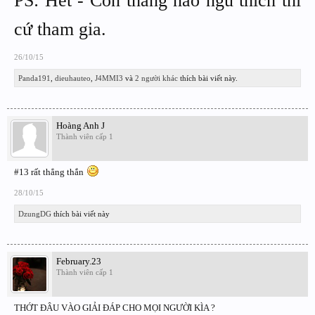
PS: Hết - Còn thằng nào ngu thích thì
cứ tham gia.
26/10/15
Panda191
,
dieuhauteo
,
J4MMI3
và
2 người khác
thích bài viết này.
Hoàng Anh J
Thành viên cấp 1
#13 rất thẳng thắn
28/10/15
DzungDG
thích bài viết này
February.23
Thành viên cấp 1
THỚT ĐÂU VÀO GIẢI ĐÁP CHO MỌI NGƯỜI KÌA ?