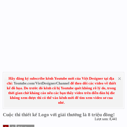
Hãy đăng ký subscribe kênh Youtube mới của Việt Designer tại địa
chỉ:
Youtube.com/VietDesignerChannel
để theo dõi các video về thiết
kế đồ họa. Do trước đó kênh cũ bị Youtube quét không rõ lý do, trong
thời gian chờ kháng cáo nếu các bạn thấy video trên diễn đàn bị die
không xem được thì có thể vào kênh mới để tìm xem video sơ cua
nhé.
Cuộc thi thiết kế Logo với giải thưởng là 8 triệu đồng!
Lượt xem: 8,441