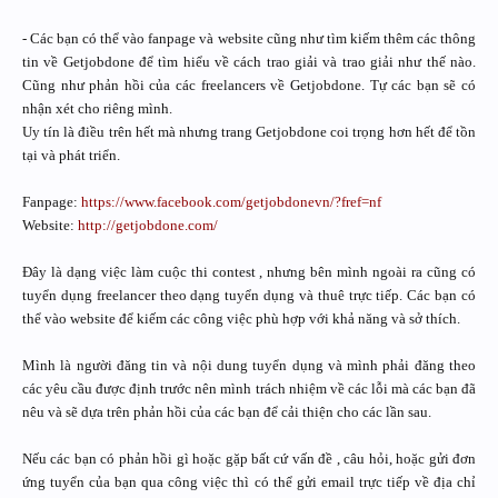
- Các bạn có thể vào fanpage và website cũng như tìm kiếm thêm các thông
tin về Getjobdone để tìm hiểu về cách trao giải và trao giải như thế nào.
Cũng như phản hồi của các freelancers về Getjobdone. Tự các bạn sẽ có
nhận xét cho riêng mình.
Uy tín là điều trên hết mà nhưng trang Getjobdone coi trọng hơn hết để tồn
tại và phát triển.
Fanpage:
https://www.facebook.com/getjobdonevn/?fref=nf
Website:
http://getjobdone.com/
Đây là dạng việc làm cuộc thi contest , nhưng bên mình ngoài ra cũng có
tuyển dụng freelancer theo dạng tuyển dụng và thuê trực tiếp. Các bạn có
thể vào website để kiếm các công việc phù hợp với khả năng và sở thích.
Mình là người đăng tin và nội dung tuyển dụng và mình phải đăng theo
các yêu cầu được định trước nên mình trách nhiệm về các lỗi mà các bạn đã
nêu và sẽ dựa trên phản hồi của các bạn để cải thiện cho các lần sau.
Nếu các bạn có phản hồi gì hoặc gặp bất cứ vấn đề , câu hỏi, hoặc gửi đơn
ứng tuyển của bạn qua công việc thì có thể gửi email trực tiếp về địa chỉ