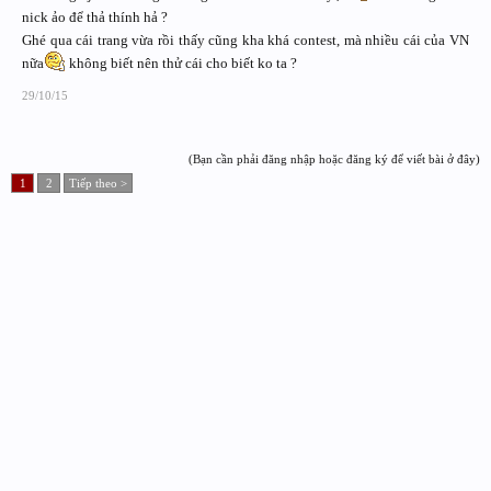
nick ảo để thả thính hả ?
Ghé qua cái trang vừa rồi thấy cũng kha khá contest, mà nhiều cái của VN
nữa
không biết nên thử cái cho biết ko ta ?
29/10/15
(Bạn cần phải đăng nhập hoặc đăng ký để viết bài ở đây)
1
2
Tiếp theo >