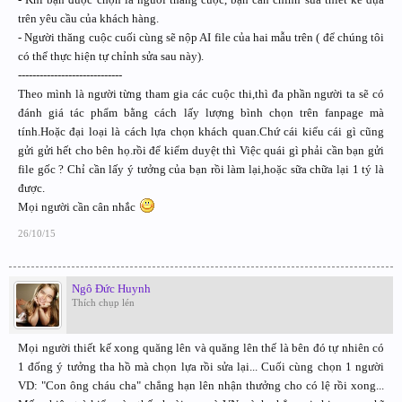
trên yêu cầu của khách hàng.
- Người thăng cuộc cuối cùng sẽ nộp AI file của hai mẫu trên ( để chúng tôi
có thể thực hiện tự chỉnh sửa sau này).
-----------------------------
Theo mình là người từng tham gia các cuộc thi,thì đa phần người ta sẽ có
đánh giá tác phẩm bằng cách lấy lượng bình chọn trên fanpage mà
tính.Hoặc đại loại là cách lựa chọn khách quan.Chứ cái kiểu cái gì cũng
gửi gửi hết cho bên họ.rồi để kiểm duyệt thì Việc quái gì phải cần bạn gửi
file gốc ? Chỉ cần lấy ý tưởng của bạn rồi làm lại,hoặc sữa chữa lại 1 tý là
được.
Mọi người cần cân nhắc
26/10/15
Ngô Đức Huynh
Thích chụp lén
Mọi người thiết kế xong quăng lên và quăng lên thế là bên đó tự nhiên có
1 đống ý tưởng tha hồ mà chọn lựa rồi sửa lại... Cuối cùng chọn 1 người
VD: "Con ông cháu cha" chẳng hạn lên nhận thưởng cho có lệ rồi xong...