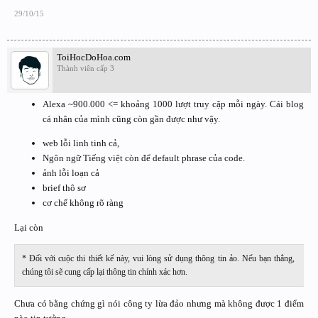
29/10/15
ToiHocDoHoa.com
Thành viên cấp 3
Alexa ~900.000 <= khoảng 1000 lượt truy cập mỗi ngày. Cái blog
cá nhân của mình cũng còn gần được như vậy.
web lỗi linh tinh cả,
Ngôn ngữ Tiếng việt còn để default phrase của code.
ảnh lỗi loạn cả
brief thô sơ
cơ chế không rõ ràng
Lại còn
* Đối với cuộc thi thiết kế này, vui lòng sử dụng thông tin ảo. Nếu bạn thắng,
chúng tôi sẽ cung cấp lại thông tin chính xác hơn.
Chưa có bằng chứng gì nói công ty lừa đảo nhưng mà không được 1 điểm