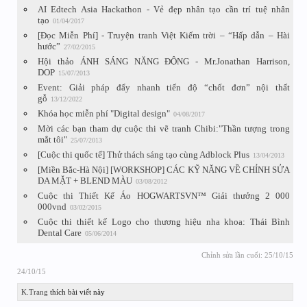
AI Edtech Asia Hackathon - Vẻ đẹp nhân tạo cần trí tuệ nhân
tạo
01/04/2017
[Đọc Miễn Phí] - Truyện tranh Việt Kiếm trời – “Hấp dẫn – Hài
hước”
27/02/2015
Hội thảo ÁNH SÁNG NĂNG ĐỘNG - Mr.Jonathan Harrison,
DOP
15/07/2013
Event: Giải pháp đẩy nhanh tiến độ “chốt đơn” nội thất
gỗ
13/12/2022
Khóa học miễn phí "Digital design"
04/08/2017
Mời các bạn tham dự cuộc thi vẽ tranh Chibi:"Thần tượng trong
mắt tôi"
25/07/2013
[Cuộc thi quốc tế] Thử thách sáng tạo cùng Adblock Plus
13/04/2013
[Miền Bắc-Hà Nội] [WORKSHOP] CÁC KỸ NĂNG VỀ CHỈNH SỬA
DA MẶT + BLEND MÀU
03/08/2012
Cuộc thi Thiết Kế Áo HOGWARTSVN™ Giải thưởng 2 000
000vnd
03/02/2015
Cuộc thi thiết kế Logo cho thương hiệu nha khoa: Thái Bình
Dental Care
05/06/2014
Chỉnh sửa lần cuối:
25/10/15
24/10/15
K.Trang
thích bài viết này