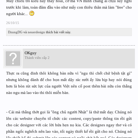
Mấy chiêu trò kiểu này thấy hoài, cơ mà VN mình chẳng ai chịu suy nghĩ
trước khi làm, toàn đâm đầu vào như mấy con thiêu thân mà làm "free" cho
người khác...
26/10/15
DzungDG
và
neuerdesign
thích bài viết này.
OKguy
Thành viên cấp 2
Thực ra cũng đinh thôi không bàn nữa vì "ngu thì chết chứ bệnh tật gì"
nhưng không đành để cho bọn mất dậy rác rưởi ấy lừa bịp hay nói đúng
hơn là bòn rút sức lực của người Việt nên cố post thêm bài nữa còn thằng
nào ngu mà lao vào thi thôi miễn bàn.
- Cái mà thằng thớt gọi là "ông chủ người Nhật" là thứ mất dạy. Chúng nó
lên các website chuyên tổ chức các contest, copy/paste thông tin rồi gửi
cho các designer với các lời hứa hẹn nọ kia. Các designes ngay thơ và có
phần ngốc nghếch nên lao vào, tối ngày thiết kế rồi gửi cho nó. Chúng nó
lấy thiết kế đó submit lên các contest và ngồi chờ kết quả. Các designers