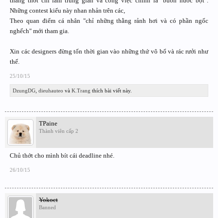
thằng thớt chỉ làm trung gian và công việc chính là "buôn nước bọt".
Những contest kiểu này nhan nhản trên các,
Theo quan điểm cá nhân "chỉ những thằng rảnh hơi và có phần ngốc
nghếch" mới tham gia.
Xin các designers đừng tốn thời gian vào những thứ vô bổ và rác rưởi như
thế.
25/10/15
DzungDG
,
dieuhauteo
và
K.Trang
thích bài viết này.
TPaine
Thành viên cấp 2
Chủ thớt cho mình bít cái deadline nhé.
26/10/15
Yokoct
Banned