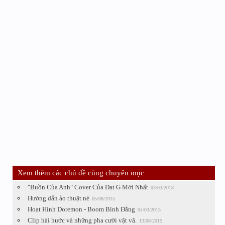
Xem thêm các chủ đề cùng chuyên mục
"Buồn Của Anh" Cover Của Đạt G Mới Nhất
03/03/2018
Hướng dẫn ảo thuật nè
05/08/2015
Hoạt Hình Doremon - Boom Bình Đẳng
04/03/2015
Clip hài hước và những pha cười vật vã.
13/08/2015