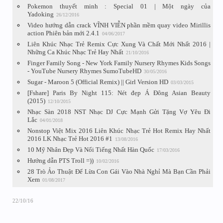
Pokemon thuyết minh : Special 01 | Một ngày của
Yadoking
26/12/2016
Video hướng dẫn crack VĨNH VIỄN phần mềm quay video Mirillis
action Phiên bản mới 2.4.1
04/06/2017
Liên Khúc Nhạc Trẻ Remix Cực Xung Và Chất Mới Nhất 2016 |
Những Ca Khúc Nhạc Trẻ Hay Nhất
21/10/2016
Finger Family Song - New York Family Nursery Rhymes Kids Songs
- YouTube Nursery Rhymes SumoTubeHD
30/05/2016
Sugar - Maroon 5 (Official Remix) || Girl Version HD
03/03/2015
[Fshare] Paris By Night 115: Nét đẹp Á Đông Asian Beauty
(2015)
12/10/2015
Nhạc Sàn 2018 NST Nhạc DJ Cực Mạnh Gửi Tặng Vợ Yêu Đi
Lắc
04/01/2018
Nonstop Việt Mix 2016 Liên Khúc Nhạc Trẻ Hot Remix Hay Nhất
2016 LK Nhạc Trẻ Hot 2016 #1
13/08/2016
10 Mỹ Nhân Đẹp Và Nổi Tiếng Nhất Hàn Quốc
17/03/2016
Hướng dẫn PTS Troll =))
10/02/2016
28 Trò Ảo Thuật Để Lừa Con Gái Vào Nhà Nghỉ Mà Bạn Cần Phải
Xem
01/08/2017
22/10/16