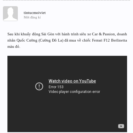
tintucmoiviet
Mới đăng kí
Sau khi khuấy động Sài Gòn với hành trình siêu xe Car & Passion, doanh
nhân Quốc Cường (Cường Đô La) đã mua về chiếc Ferrari F12 Berlinetta
màu đỏ.