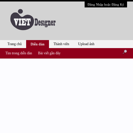
Đăng Nhập hoặc Đăng Ký
Trang chủ
Thành viên
Upload ảnh
Diễn đàn
Tìm trong diễn đàn
Bài viết gần đây