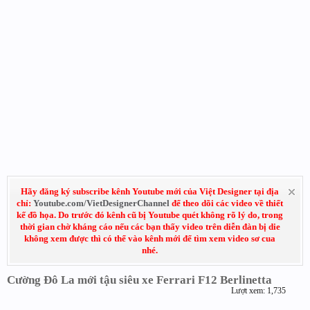
Hãy đăng ký subscribe kênh Youtube mới của Việt Designer tại địa
chỉ:
Youtube.com/VietDesignerChannel
để theo dõi các video về thiết
kế đồ họa. Do trước đó kênh cũ bị Youtube quét không rõ lý do, trong
thời gian chờ kháng cáo nếu các bạn thấy video trên diễn đàn bị die
không xem được thì có thể vào kênh mới để tìm xem video sơ cua
nhé.
Cường Đô La mới tậu siêu xe Ferrari F12 Berlinetta
Lượt xem: 1,735