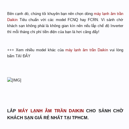
Bên cạnh đó, chúng tôi khuyên bạn nên chọn dòng
máy lạnh âm trần
Daikin
Tiêu chuẩn với các model FCNQ hay FCRN. Vì sảnh chờ
khách sạn không phải là không gian kín nên nếu lắp chế độ Inverter
thì mỗi tháng chi phí tiền điện của bạn là hơi căng đấy!
+++ Xem nhiều model khác của
máy lạnh âm trần Daikin
vui lòng
bấm TẠI ĐÂY
LẮP
MÁY LẠNH ÂM TRẦN DAIKIN
CHO SẢNH CHỜ
KHÁCH SẠN GIÁ RẺ NHẤT TẠI TPHCM.