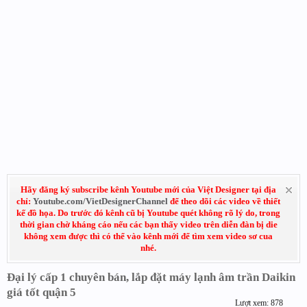
Hãy đăng ký subscribe kênh Youtube mới của Việt Designer tại địa
chỉ:
Youtube.com/VietDesignerChannel
để theo dõi các video về thiết
kế đồ họa. Do trước đó kênh cũ bị Youtube quét không rõ lý do, trong
thời gian chờ kháng cáo nếu các bạn thấy video trên diễn đàn bị die
không xem được thì có thể vào kênh mới để tìm xem video sơ cua
nhé.
Đại lý cấp 1 chuyên bán, lắp đặt máy lạnh âm trần Daikin
giá tốt quận 5
Lượt xem: 878