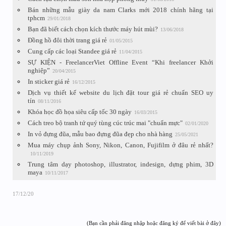
Bán những mẫu giày da nam Clarks mới 2018 chính hãng tại
tphcm
29/01/2018
Bạn đã biết cách chọn kích thước máy hút mùi?
13/06/2018
Đồng hồ đôi thời trang giá rẻ
01/05/2015
Cung cấp các loại Standee giá rẻ
11/04/2015
SỰ KIỆN - FreelancerViet Offline Event “Khi freelancer Khởi
nghiệp”
20/04/2015
In sticker giá rẻ
16/12/2015
Dịch vụ thiết kế website du lịch đặt tour giá rẻ chuẩn SEO uy
tín
08/11/2016
Khóa học đồ họa siêu cấp tốc 30 ngày
16/03/2015
Cách treo bộ tranh tứ quý tùng cúc trúc mai "chuẩn mực"
02/01/2020
In vỏ đựng đũa, mẫu bao đựng đũa đẹp cho nhà hàng
25/05/2021
Mua máy chụp ảnh Sony, Nikon, Canon, Fujifilm ở đâu rẻ nhất?
10/11/2019
Trung tâm dạy photoshop, illustrator, indesign, dựng phim, 3D
maya
10/11/2017
17/12/20
(Bạn cần phải đăng nhập hoặc đăng ký để viết bài ở đây)