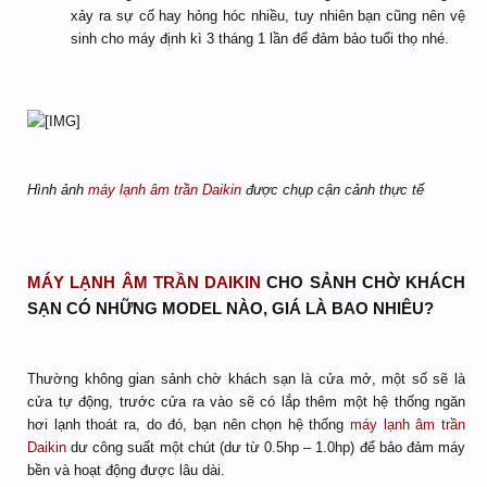
xảy ra sự cố hay hỏng hóc nhiều, tuy nhiên bạn cũng nên vệ
sinh cho máy định kì 3 tháng 1 lần để đảm bảo tuổi thọ nhé.
Hình ảnh
máy lạnh âm trần Daikin
được chụp cận cảnh thực tế
MÁY LẠNH ÂM TRẦN DAIKIN
CHO SẢNH CHỜ KHÁCH
SẠN CÓ NHỮNG MODEL NÀO, GIÁ LÀ BAO NHIÊU?
Thường không gian sảnh chờ khách sạn là cửa mở, một số sẽ là
cửa tự động, trước cửa ra vào sẽ có lắp thêm một hệ thống ngăn
hơi lạnh thoát ra, do đó, bạn nên chọn hệ thống
máy lạnh âm trần
Daikin
dư công suất một chút (dư từ 0.5hp – 1.0hp) để bảo đảm máy
bền và hoạt động được lâu dài.