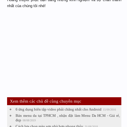
nhất của chúng tôi nhé!
Xem thêm các chủ đề cùng chuyên mục
6 ứng dụng biên tập video phải chăng nhất cho Android
15/09/2016
Bán menu da tại TPHCM , nhận đặt làm Menu Da HCM - Giá rẻ,
đẹp‎
08/08/2019
Cách lựa chọn màu sơn nhà hợp phong thủy
31/08/2018