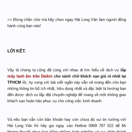
=> Đừng chần chừ mà hãy chọn ngay Hải Long Vân làm người đồng
hành cùng bạn nào!
LỜI KẾT.
Vậy là chúng ta cũng đã cùng với nhau đi tìm hiểu về dịch vụ
lắp
máy lạnh âm trần Daikin
cho sảnh chờ khách sạn giá rẻ nhất tại
TPHCM
rồi, hy vọng với bài viết ngắn này vẫn sẽ mang đến cho bạn
những thông tin bổ ích nhất, hữu dụng nhất và đặc biệt là hướng bạn
đến được dịch vụ lắp đặt chuyên nghiệp để mang về một không gian
khách sạn hoàn hảo phục vụ cho công việc kinh doanh.
Và nếu bạn vẫn còn băn khoăn hay còn chưa đủ sự tin tưởng với
Hải Long Vân thì hãy gọi ngay vào Hotline 0909 787 022 để Mr
Hoàng thuyết phục bạn bằng những kinh nghiệm và sự chân thành