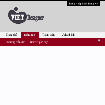
Đăng Nhập hoặc Đăng Ký
Trang chủ
Thành viên
Upload ảnh
Diễn đàn
Tìm trong diễn đàn
Bài viết gần đây