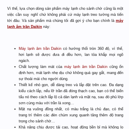
Vì thế, lựa chọn dòng sản phẩm máy lạnh cho sảnh chờ cũng là một
việc cần suy nghĩ chứ không phải cứ máy lạnh treo tường mà tiến
tới đâu. Và sản phẩm mà chúng tôi đã gợi ý cho bạn chính là
máy
lạnh âm trần Daikin
này:
Máy lạnh âm trần Daikin
có hướng thổi tròn 360 độ, vì thế,
hơi lạnh sẽ được đưa đi đều hơn, lan tỏa khắp mọi ngõ
ngách.
Chất lượng làm mát của
máy lạnh âm trần Daikin
cũng ổn
định hơn, mát lạnh nhẹ dịu chứ không quá gay gắt, mang đến
sự thoải mái cho người dùng.
Thiết kế nhỏ gọn, dễ dàng treo và lắp đặt trên cao. Đa dạng
kiểu cách lắp, nếu lỡ trần đã đóng thạch cao, bạn có thể biến
tấu nó theo cách lắp lộ cả dàn lạnh và mặt nạ, sau đó phủ lớp
sơn cùng màu với trần là xong…
Mặt nạ vuông đồng nhất, có màu trắng là chủ đạo, có thể
trang trí thêm các đèn chùm xung quanh tăng thêm độ trang
trọng cho sảnh chờ…
Khả năng chịu được tải cao, hoạt động bền bỉ mà không lo