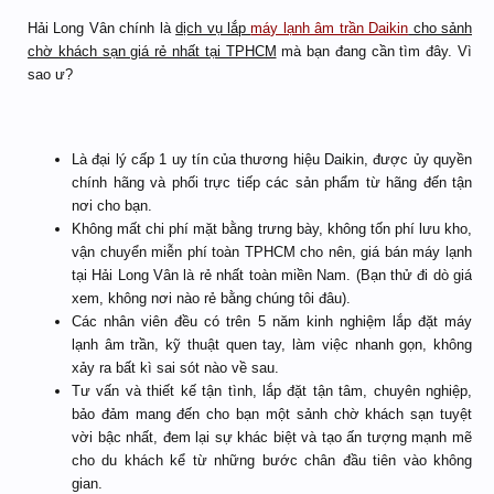
Hải Long Vân chính là
dịch vụ lắp
máy lạnh âm trần Daikin
cho sảnh
chờ khách sạn giá rẻ nhất tại TPHCM
mà bạn đang cần tìm đây. Vì
sao ư?
Là đại lý cấp 1 uy tín của thương hiệu Daikin, được ủy quyền
chính hãng và phối trực tiếp các sản phẩm từ hãng đến tận
nơi cho bạn.
Không mất chi phí mặt bằng trưng bày, không tốn phí lưu kho,
vận chuyển miễn phí toàn TPHCM cho nên, giá bán máy lạnh
tại Hải Long Vân là rẻ nhất toàn miền Nam. (Bạn thử đi dò giá
xem, không nơi nào rẻ bằng chúng tôi đâu).
Các nhân viên đều có trên 5 năm kinh nghiệm lắp đặt máy
lạnh âm trần, kỹ thuật quen tay, làm việc nhanh gọn, không
xảy ra bất kì sai sót nào về sau.
Tư vấn và thiết kế tận tình, lắp đặt tận tâm, chuyên nghiệp,
bảo đảm mang đến cho bạn một sảnh chờ khách sạn tuyệt
vời bậc nhất, đem lại sự khác biệt và tạo ấn tượng mạnh mẽ
cho du khách kể từ những bước chân đầu tiên vào không
gian.