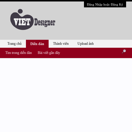
Đăng Nhập hoặc Đăng Ký
Trang chủ
Thành viên
Upload ảnh
Diễn đàn
Tìm trong diễn đàn
Bài viết gần đây