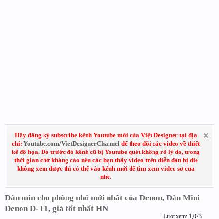
Hãy đăng ký subscribe kênh Youtube mới của Việt Designer tại địa
chỉ:
Youtube.com/VietDesignerChannel
để theo dõi các video về thiết
kế đồ họa. Do trước đó kênh cũ bị Youtube quét không rõ lý do, trong
thời gian chờ kháng cáo nếu các bạn thấy video trên diễn đàn bị die
không xem được thì có thể vào kênh mới để tìm xem video sơ cua
nhé.
Dàn min cho phòng nhỏ mới nhất của Denon, Dàn Mini
Denon D-T1, giá tốt nhất HN
Lượt xem: 1,073