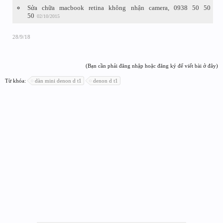
Sửa chữa macbook retina không nhận camera, 0938 50 50
50
02/10/2015
28/9/18
(Bạn cần phải đăng nhập hoặc đăng ký để viết bài ở đây)
Từ khóa:
dàn mini denon d t1
denon d t1