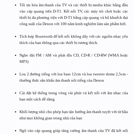
Tối ưu hóa âm thanh của TV và các thiết bị media khác bằng đầu
vào cáp quang trên D-T1. Kết nối TV, các máy trò chơi hoặc các
thiết bị đa phương tiện với D-T1 bằng cáp quang và bộ khuếch đại
công suất của Denon với 100 năm kinh nghiệm làm sản phẩm hifi.
Tích hợp Bouetooth để kết nối không dây với các nguồn nhạc yêu
thích của bạn thông qua các thiết bị tương thích.
Nghe đài FM / AM và phát đĩa CD, CD-R / CD-RW (WMA hoặc
MP3)
Loa 2 đường tiếng với loa bass 12cm và loa tweeter dome 2,5cm -
thưởng thức sân khấu âm thanh nổi tiếng của Denon
Cài đặt hệ thống trong vòng vài phút và kết nối với âm nhạc của
bạn một cách dễ dàng
Khối lượng nhỏ cho phép bạn tận hưởng âm thanh tuyệt vời từ hầu
như mọi không gian trong nhà của bạn
Ngõ vào cáp quang giúp tăng cường âm thanh của TV đã kết nối