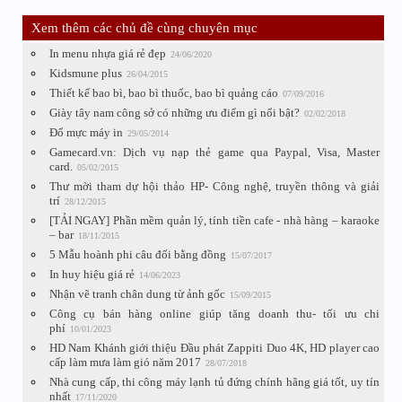
Xem thêm các chủ đề cùng chuyên mục
In menu nhựa giá rẻ đẹp
24/06/2020
Kidsmune plus
26/04/2015
Thiết kế bao bì, bao bì thuốc, bao bì quảng cáo
07/09/2016
Giày tây nam công sở có những ưu điểm gì nổi bật?
02/02/2018
Đổ mực máy in
29/05/2014
Gamecard.vn: Dịch vụ nạp thẻ game qua Paypal, Visa, Master
card.
05/02/2015
Thư mời tham dự hội thảo HP- Công nghệ, truyền thông và giải
trí
28/12/2015
[TẢI NGAY] Phần mềm quản lý, tính tiền cafe - nhà hàng – karaoke
– bar
18/11/2015
5 Mẫu hoành phi câu đối bằng đồng
15/07/2017
In huy hiệu giá rẻ
14/06/2023
Nhận vẽ tranh chân dung từ ảnh gốc
15/09/2015
Công cụ bán hàng online giúp tăng doanh thu- tối ưu chi
phí
10/01/2023
HD Nam Khánh giới thiệu Đầu phát Zappiti Duo 4K, HD player cao
cấp làm mưa làm gió năm 2017
28/07/2018
Nhà cung cấp, thi công máy lạnh tủ đứng chính hãng giá tốt, uy tín
nhất
17/11/2020