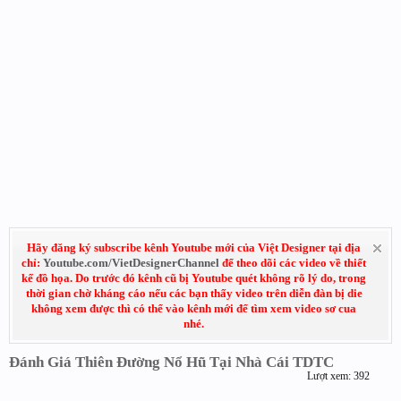
Hãy đăng ký subscribe kênh Youtube mới của Việt Designer tại địa
chỉ:
Youtube.com/VietDesignerChannel
để theo dõi các video về thiết
kế đồ họa. Do trước đó kênh cũ bị Youtube quét không rõ lý do, trong
thời gian chờ kháng cáo nếu các bạn thấy video trên diễn đàn bị die
không xem được thì có thể vào kênh mới để tìm xem video sơ cua
nhé.
Đánh Giá Thiên Đường Nổ Hũ Tại Nhà Cái TDTC
Lượt xem: 392