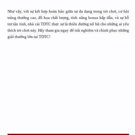
Như vậy, với sự kết hợp hoàn hảo giữa sự đa dạng trong trò chơi, cơ hội
trúng thưởng cao, đồ họa chất lượng, tính năng bonus hấp dẫn, và sự hỗ
trợ tận tình, nhà cái TDTC thực sự là thiên đường nổ hũ cho những ai yêu
thích trò chơi này. Hãy tham gia ngay để trải nghiệm và chinh phục những
giải thưởng lớn tại TDTC!