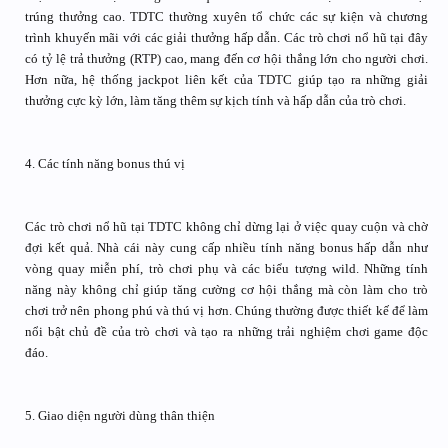
trúng thưởng cao. TDTC thường xuyên tổ chức các sự kiện và chương
trình khuyến mãi với các giải thưởng hấp dẫn. Các trò chơi nổ hũ tại đây
có tỷ lệ trả thưởng (RTP) cao, mang đến cơ hội thắng lớn cho người chơi.
Hơn nữa, hệ thống jackpot liên kết của TDTC giúp tạo ra những giải
thưởng cực kỳ lớn, làm tăng thêm sự kịch tính và hấp dẫn của trò chơi.
4. Các tính năng bonus thú vị
Các trò chơi nổ hũ tại TDTC không chỉ dừng lại ở việc quay cuộn và chờ
đợi kết quả. Nhà cái này cung cấp nhiều tính năng bonus hấp dẫn như
vòng quay miễn phí, trò chơi phụ và các biểu tượng wild. Những tính
năng này không chỉ giúp tăng cường cơ hội thắng mà còn làm cho trò
chơi trở nên phong phú và thú vị hơn. Chúng thường được thiết kế để làm
nổi bật chủ đề của trò chơi và tạo ra những trải nghiệm chơi game độc
đáo.
5. Giao diện người dùng thân thiện