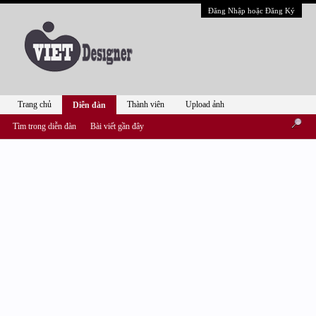
Đăng Nhập hoặc Đăng Ký
Trang chủ
Thành viên
Upload ảnh
Diễn đàn
Tìm trong diễn đàn
Bài viết gần đây