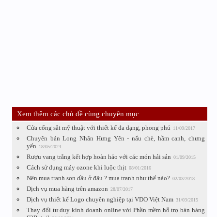
Xem thêm các chủ đề cùng chuyên mục
Cửa cổng sắt mỹ thuật với thiết kế đa dạng, phong phú
11/09/2017
Chuyên bán Long Nhãn Hưng Yên - nấu chè, hầm canh, chưng
yến
18/05/2024
Rượu vang trắng kết hợp hoàn hảo với các món hải sản
01/09/2015
Cách sử dụng máy ozone khi luộc thịt
08/01/2016
Nên mua tranh sơn dầu ở đâu ? mua tranh như thế nào?
02/03/2018
Dịch vụ mua hàng trên amazon
28/07/2017
Dịch vụ thiết kế Logo chuyên nghiệp tại VDO Việt Nam
31/03/2015
Thay đổi tư duy kinh doanh online với Phần mềm hỗ trợ bán hàng