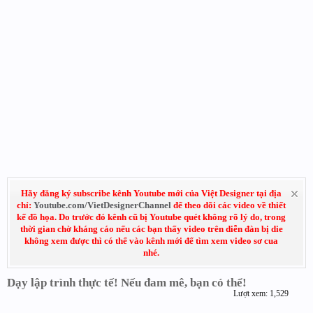
Hãy đăng ký subscribe kênh Youtube mới của Việt Designer tại địa
chỉ:
Youtube.com/VietDesignerChannel
để theo dõi các video về thiết
kế đồ họa. Do trước đó kênh cũ bị Youtube quét không rõ lý do, trong
thời gian chờ kháng cáo nếu các bạn thấy video trên diễn đàn bị die
không xem được thì có thể vào kênh mới để tìm xem video sơ cua
nhé.
Dạy lập trình thực tế! Nếu đam mê, bạn có thể!
Lượt xem: 1,529