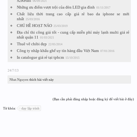
S2Retail
06/09/2021
Những ưu điểm vượt trội của đèn LED gia đình
01/11/2017
Chất liệu thời trang cao cấp giá rẻ bao da iphone se mới
nhất
25/03/2016
CHÚ HỀ HOẠT NÁO
25/03/2019
Địa chỉ thi công giá tốt - cung cấp miễn phí máy lạnh multi giá rẻ
nhất quận 11
01/03/2021
Thuê vẽ chibi đẹp
22/05/2014
Công ty nhập khẩu ghế uy tín hàng đầu Việt Nam
07/01/2016
In catalogue giá rẻ tại tphcm
15/10/2015
24/7/13
Nhat.Nguyen
thích bài viết này
(Bạn cần phải đăng nhập hoặc đăng ký để viết bài ở đây)
Từ khóa:
dạy lập trình