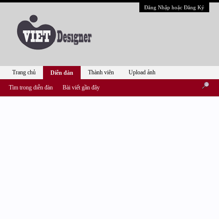
Đăng Nhập hoặc Đăng Ký
Trang chủ
Thành viên
Upload ảnh
Diễn đàn
Tìm trong diễn đàn
Bài viết gần đây