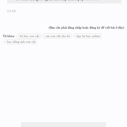
2/1/18
(Bạn cần phải đăng nhập hoặc đăng ký để viết bài ở đây)
Từ khóa:
bé học con vật
các con vật cho bé
dạy bé học online
học tiếng anh con vật