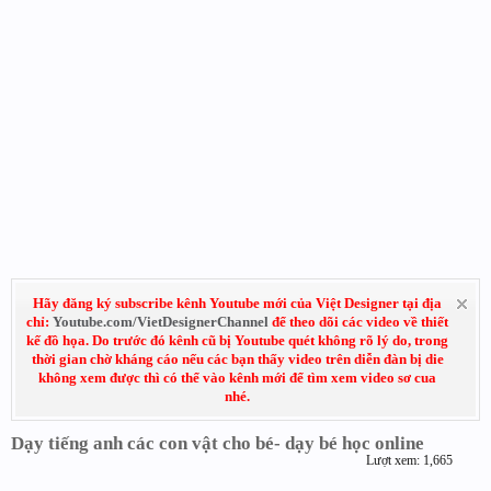
Hãy đăng ký subscribe kênh Youtube mới của Việt Designer tại địa
chỉ:
Youtube.com/VietDesignerChannel
để theo dõi các video về thiết
kế đồ họa. Do trước đó kênh cũ bị Youtube quét không rõ lý do, trong
thời gian chờ kháng cáo nếu các bạn thấy video trên diễn đàn bị die
không xem được thì có thể vào kênh mới để tìm xem video sơ cua
nhé.
Dạy tiếng anh các con vật cho bé- dạy bé học online
Lượt xem: 1,665