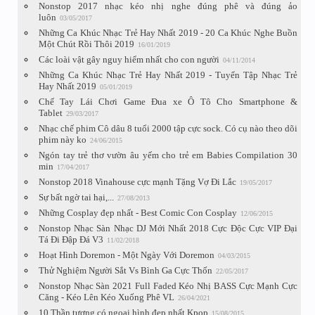
Nonstop 2017 nhạc kéo nhị nghe đúng phê và đúng ảo
luôn
03/05/2017
Những Ca Khúc Nhạc Trẻ Hay Nhất 2019 - 20 Ca Khúc Nghe Buồn
Một Chút Rồi Thôi 2019
16/01/2019
Các loài vật gây nguy hiểm nhất cho con người
04/11/2014
Những Ca Khúc Nhạc Trẻ Hay Nhất 2019 - Tuyển Tập Nhạc Trẻ
Hay Nhất 2019
05/01/2019
Chế Tay Lái Chơi Game Đua xe Ô Tô Cho Smartphone &
Tablet
29/03/2017
Nhạc chế phim Cô dâu 8 tuổi 2000 tập cực sock. Có cụ nào theo dõi
phim này ko
24/06/2015
Ngón tay trẻ thơ vườn âu yếm cho trẻ em Babies Compilation 30
min
17/04/2017
Nonstop 2018 Vinahouse cực mạnh Tặng Vợ Đi Lắc
19/05/2017
Sự bất ngờ tai hại,...
27/08/2013
Những Cosplay đẹp nhất - Best Comic Con Cosplay
12/06/2015
Nonstop Nhạc Sàn Nhạc DJ Mới Nhất 2018 Cực Độc Cực VIP Đại
Tá Đi Đập Đá V3
11/02/2018
Hoạt Hình Doremon - Một Ngày Với Doremon
04/03/2015
Thử Nghiệm Người Sắt Vs Bình Ga Cực Thốn
22/05/2017
Nonstop Nhạc Sàn 2021 Full Faded Kéo Nhị BASS Cực Mạnh Cực
Căng - Kéo Lên Kéo Xuống Phê VL
26/04/2021
10 Thần tượng có ngoại hình đẹp nhất Kpop
15/08/2015