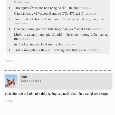
!!
05/11/2019
Tìm người sửa theme bán hàng có sẵn - trả phí
27/02/2017
Cần bán bảng vẽ Wacom Bamboo CTL-470 giá tốt
28/09/2014
Tranh bát mã hợp với tuổi nào để mang lại tài lộc, may mắn ?
08/11/2019
Nhà bạt không gian cho thuê hoặc bán giá rẻ nhất hcm
25/03/2017
Muốn mua máy lạnh giá tốt nhất nên chọn thương hiệu nào uy
tín
01/08/2018
In tờ rơi quảng cáo khai trương đẹp
15/05/2017
Tượng rồng phong thủy chính hãng, chất lượng cao
15/11/2019
5/7/15
kbdo
Thành viên cấp 1
chắc đút một mớ tiền nên thấy quảng cáo miết. chả liên quan gì tới design.
5/7/15