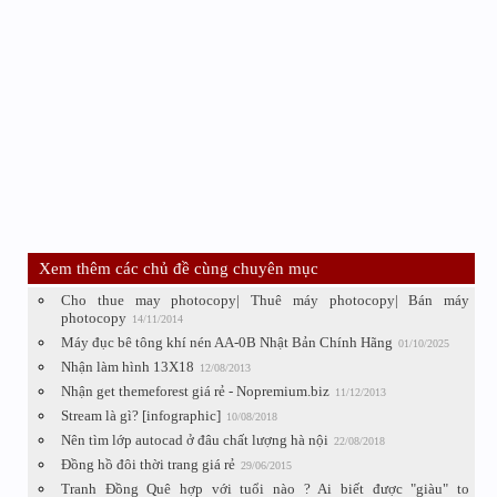
Xem thêm các chủ đề cùng chuyên mục
Cho thue may photocopy| Thuê máy photocopy| Bán máy
photocopy
14/11/2014
Máy đục bê tông khí nén AA-0B Nhật Bản Chính Hãng
01/10/2025
Nhận làm hình 13X18
12/08/2013
Nhận get themeforest giá rẻ - Nopremium.biz
11/12/2013
Stream là gì? [infographic]
10/08/2018
Nên tìm lớp autocad ở đâu chất lượng hà nội
22/08/2018
Đồng hồ đôi thời trang giá rẻ
29/06/2015
Tranh Đồng Quê hợp với tuổi nào ? Ai biết được "giàu" to