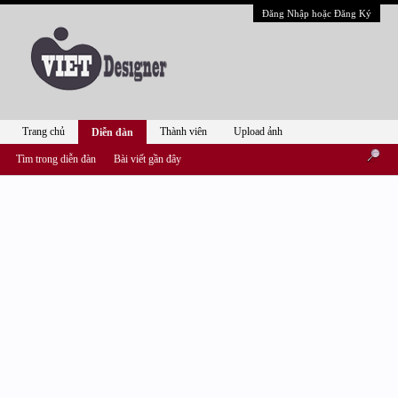
Đăng Nhập hoặc Đăng Ký
Trang chủ
Thành viên
Upload ảnh
Diễn đàn
Tìm trong diễn đàn
Bài viết gần đây