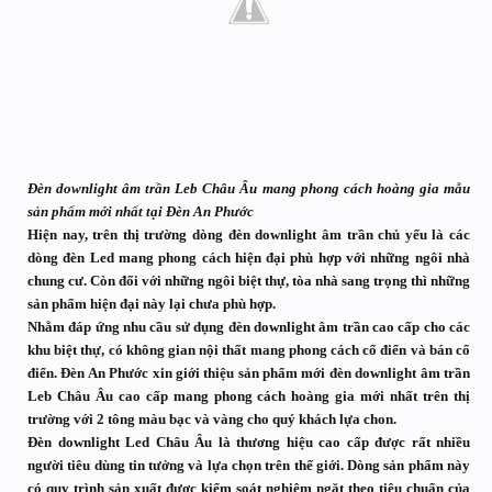
Đèn downlight âm trần Leb Châu Âu mang phong cách hoàng gia mẫu
sản phẩm mới nhất tại Đèn An Phước
Hiện nay, trên thị trường dòng đèn downlight âm trần chủ yếu là các
dòng đèn Led mang phong cách hiện đại phù hợp với những ngôi nhà
chung cư. Còn đối với những ngôi biệt thự, tòa nhà sang trọng thì những
sản phẩm hiện đại này lại chưa phù hợp.
Nhằm đáp ứng nhu cầu sử dụng đèn downlight âm trần cao cấp cho các
khu biệt thự, có không gian nội thất mang phong cách cổ điển và bán cổ
điển. Đèn An Phước xin giới thiệu sản phẩm mới đèn downlight âm trần
Leb Châu Âu cao cấp mang phong cách hoàng gia mới nhất trên thị
trường với 2 tông màu bạc và vàng cho quý khách lựa chon.
Đèn downlight Led Châu Âu là thương hiệu cao cấp được rất nhiều
người tiêu dùng tin tưởng và lựa chọn trên thế giới. Dòng sản phẩm này
có quy trình sản xuất được kiểm soát nghiêm ngặt theo tiêu chuẩn của