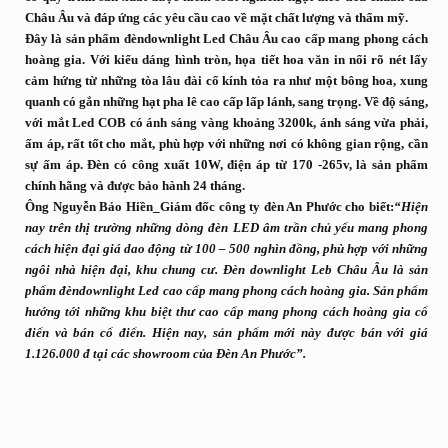
Châu Âu và đáp ứng các yêu cầu cao về mặt chất lượng và thẩm mỹ.
Đây là sản phẩm đèndownlight Led Châu Âu cao cấp mang phong cách
hoàng gia. Với kiểu dáng hình tròn, họa tiết hoa văn in nổi rõ nét lấy
cảm hứng từ những tòa lâu đài cổ kính tỏa ra như một bông hoa, xung
quanh có gắn những hạt pha lê cao cấp lấp lánh, sang trọng. Về độ sáng,
với mắt Led COB có ánh sáng vàng khoảng 3200k, ánh sáng vừa phải,
ấm áp, rất tốt cho mắt, phù hợp với những nơi có không gian rộng, cần
sự ấm áp. Đèn có công xuất 10W, điện áp từ 170 -265v, là sản phẩm
chính hãng và được bảo hành 24 tháng.
Ông Nguyễn Bảo Hiền_Giám đốc công ty đèn An Phước cho biết:
“Hiện
nay trên thị trường những dòng đèn LED âm trần chủ yếu mang phong
cách hiện đại giá dao động từ 100 – 500 nghìn đồng, phù hợp với những
ngôi nhà hiện đại, khu chung cư. Đèn downlight Leb Châu Âu là sản
phẩm đèndownlight Led cao cấp mang phong cách hoàng gia. Sản phẩm
hướng tới những khu biệt thư cao cấp mang phong cách hoàng gia cổ
điển và bán cổ điển. Hiện nay, sản phẩm mới này được bán với giá
1.126.000 đ tại các showroom của Đèn An Phước”.