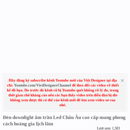
Hãy đăng ký subscribe kênh Youtube mới của Việt Designer tại địa
chỉ:
Youtube.com/VietDesignerChannel
để theo dõi các video về thiết
kế đồ họa. Do trước đó kênh cũ bị Youtube quét không rõ lý do, trong
thời gian chờ kháng cáo nếu các bạn thấy video trên diễn đàn bị die
không xem được thì có thể vào kênh mới để tìm xem video sơ cua
nhé.
Đèn downlight âm trần Led Châu Âu cao cấp mang phong
cách hoàng gia lịch lãm
Lượt xem: 1,503