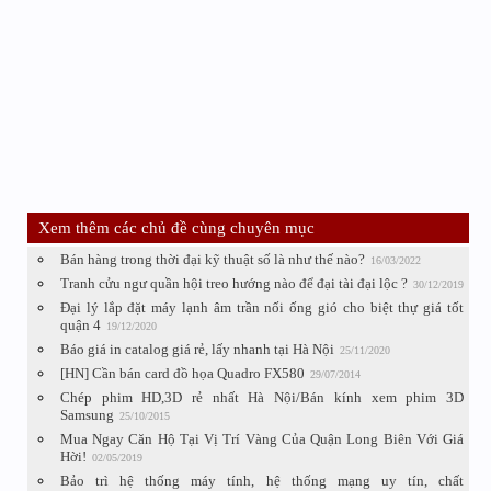
Xem thêm các chủ đề cùng chuyên mục
Bán hàng trong thời đại kỹ thuật số là như thế nào?
16/03/2022
Tranh cửu ngư quần hội treo hướng nào để đại tài đại lộc ?
30/12/2019
Đại lý lắp đặt máy lạnh âm trần nối ống gió cho biệt thự giá tốt
quận 4
19/12/2020
Báo giá in catalog giá rẻ, lấy nhanh tại Hà Nội
25/11/2020
[HN] Cần bán card đồ họa Quadro FX580
29/07/2014
Chép phim HD,3D rẻ nhất Hà Nội/Bán kính xem phim 3D
Samsung
25/10/2015
Mua Ngay Căn Hộ Tại Vị Trí Vàng Của Quận Long Biên Với Giá
Hời!
02/05/2019
Bảo trì hệ thống máy tính, hệ thống mạng uy tín, chất