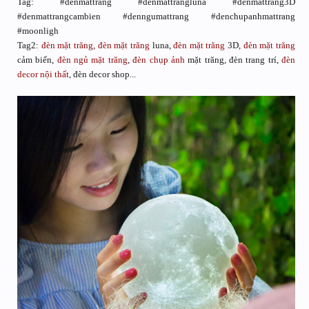
Tag: #denmattrang #denmattrangluna #denmattrang3D
#denmattrangcambien #denngumattrang #denchupanhmattrang
#moonligh
Tag2:
đèn mặt trăng
,
đèn mặt trăng
luna,
đèn mặt trăng
3D,
đèn mặt trăng
cảm biến,
đèn ngủ mặt trăng
,
đèn chụp ảnh
mặt trăng, đèn trang trí,
đèn
decor nội thất
, đèn decor shop...