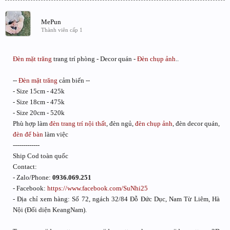
MePun
Thành viên cấp 1
Đèn mặt trăng
trang trí phòng - Decor quán -
Đèn chụp ảnh
..
--
Đèn mặt trăng
cảm biến --
- Size 15cm - 425k
- Size 18cm - 475k
- Size 20cm - 520k
Phù hợp làm
đèn trang trí nội thất
, đèn ngủ,
đèn chụp ảnh
, đèn decor quán,
đèn để bàn
làm việc
-------------
Ship Cod toàn quốc
Contact:
- Zalo/Phone:
0936.069.251
- Facebook:
https://www.facebook.com/SuNhi25
- Địa chỉ xem hàng: Số 72, ngách 32/84 Đỗ Đức Dục, Nam Từ Liêm, Hà
Nội (Đối diện KeangNam).