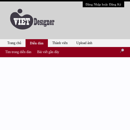
Đăng Nhập hoặc Đăng Ký
Trang chủ
Thành viên
Upload ảnh
Diễn đàn
Tìm trong diễn đàn
Bài viết gần đây