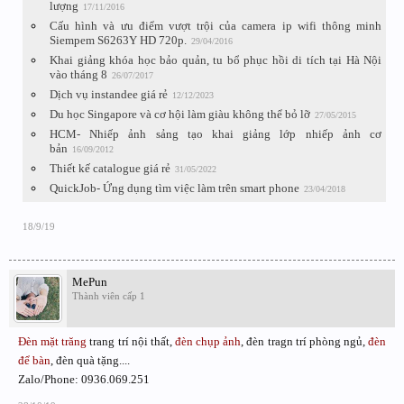
lượng
17/11/2016
Cấu hình và ưu điểm vượt trội của camera ip wifi thông minh
Siempem S6263Y HD 720p.
29/04/2016
Khai giảng khóa học bảo quản, tu bổ phục hồi di tích tại Hà Nội
vào tháng 8
26/07/2017
Dịch vụ instandee giá rẻ
12/12/2023
Du học Singapore và cơ hội làm giàu không thể bỏ lỡ
27/05/2015
HCM- Nhiếp ảnh sảng tạo khai giảng lớp nhiếp ảnh cơ
bản
16/09/2012
Thiết kế catalogue giá rẻ
31/05/2022
QuickJob- Ứng dụng tìm việc làm trên smart phone
23/04/2018
18/9/19
MePun
Thành viên cấp 1
Đèn mặt trăng
trang trí nội thất,
đèn chụp ảnh
, đèn tragn trí phòng ngủ,
đèn
để bàn
, đèn quà tặng....
Zalo/Phone: 0936.069.251