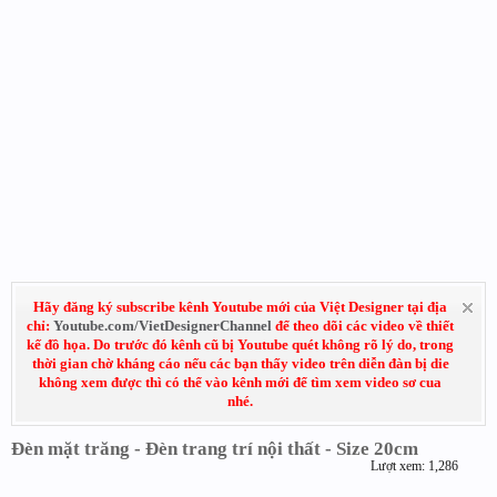
Hãy đăng ký subscribe kênh Youtube mới của Việt Designer tại địa
chỉ:
Youtube.com/VietDesignerChannel
để theo dõi các video về thiết
kế đồ họa. Do trước đó kênh cũ bị Youtube quét không rõ lý do, trong
thời gian chờ kháng cáo nếu các bạn thấy video trên diễn đàn bị die
không xem được thì có thể vào kênh mới để tìm xem video sơ cua
nhé.
Đèn mặt trăng - Đèn trang trí nội thất - Size 20cm
Lượt xem: 1,286