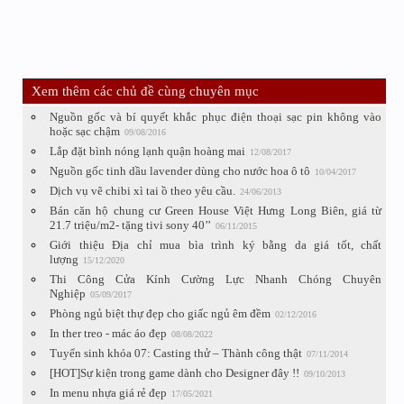
Xem thêm các chủ đề cùng chuyên mục
Nguồn gốc và bí quyết khắc phục điện thoại sạc pin không vào
hoặc sạc chậm
09/08/2016
Lắp đặt bình nóng lạnh quận hoàng mai
12/08/2017
Nguồn gốc tinh dầu lavender dùng cho nước hoa ô tô
10/04/2017
Dịch vụ vẽ chibi xì tai ồ theo yêu cầu.
24/06/2013
Bán căn hộ chung cư Green House Việt Hưng Long Biên, giá từ
21.7 triệu/m2- tặng tivi sony 40’’
06/11/2015
Giới thiệu Địa chỉ mua bìa trình ký bằng da giá tốt, chất
lượng
15/12/2020
Thi Công Cửa Kính Cường Lực Nhanh Chóng Chuyên
Nghiệp
05/09/2017
Phòng ngủ biệt thự đẹp cho giấc ngủ êm đềm
02/12/2016
In ther treo - mác áo đẹp
08/08/2022
Tuyển sinh khóa 07: Casting thử – Thành công thật
07/11/2014
[HOT]Sự kiện trong game dành cho Designer đây !!
09/10/2013
In menu nhựa giá rẻ đẹp
17/05/2021