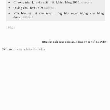
Chương trình khuyến mãi tri ân khách hàng 2015
20/11/2015
Quảng cáo Phan Thiết
03/07/2024
Vừa bảo vệ lại cầu may, trưng bày ngay tượng chó bằng
đồng
12/12/2019
12/3/21
(Bạn cần phải đăng nhập hoặc đăng ký để viết bài ở đây)
Từ khóa:
máy lạnh âm trần daikin