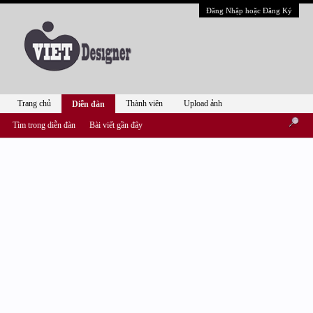
Đăng Nhập hoặc Đăng Ký
Trang chủ
Thành viên
Upload ảnh
Diễn đàn
Tìm trong diễn đàn
Bài viết gần đây