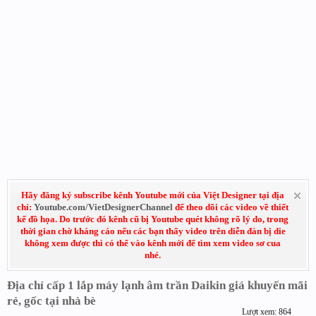
Hãy đăng ký subscribe kênh Youtube mới của Việt Designer tại địa
chỉ:
Youtube.com/VietDesignerChannel
để theo dõi các video về thiết
kế đồ họa. Do trước đó kênh cũ bị Youtube quét không rõ lý do, trong
thời gian chờ kháng cáo nếu các bạn thấy video trên diễn đàn bị die
không xem được thì có thể vào kênh mới để tìm xem video sơ cua
nhé.
Địa chỉ cấp 1 lắp máy lạnh âm trần Daikin giá khuyến mãi
rẻ, gốc tại nhà bè
Lượt xem: 864