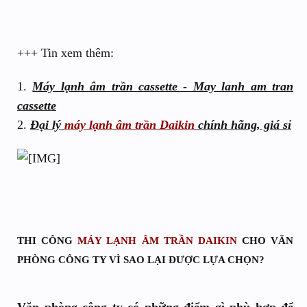
+++ Tin xem thêm:
1.
Máy lạnh âm trần cassette - May lanh am tran
cassette
2.
Đại lý
máy lạnh âm trần Daikin
chính hãng, giá sỉ
THI CÔNG
MÁY LẠNH ÂM TRẦN DAIKIN
CHO VĂN
PHÒNG CÔNG TY VÌ SAO LẠI ĐƯỢC LỰA CHỌN?