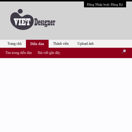
Đăng Nhập hoặc Đăng Ký
Trang chủ
Thành viên
Upload ảnh
Diễn đàn
Tìm trong diễn đàn
Bài viết gần đây