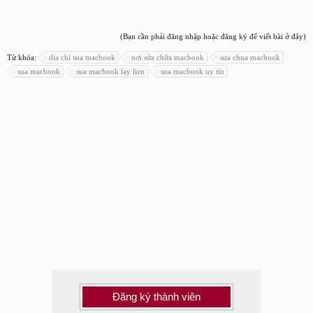
(Bạn cần phải đăng nhập hoặc đăng ký để viết bài ở đây)
Từ khóa:
dia chi sua macbook
nơi sửa chữa macbook
sua chua macbook
sua macbook
sua macbook lay lien
sua macbook uy tin
Đăng ký thành viên