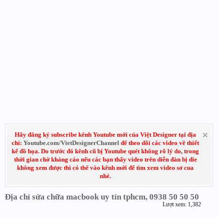
Hãy đăng ký subscribe kênh Youtube mới của Việt Designer tại địa
chỉ:
Youtube.com/VietDesignerChannel
để theo dõi các video về thiết
kế đồ họa. Do trước đó kênh cũ bị Youtube quét không rõ lý do, trong
thời gian chờ kháng cáo nếu các bạn thấy video trên diễn đàn bị die
không xem được thì có thể vào kênh mới để tìm xem video sơ cua
nhé.
Địa chỉ sửa chữa macbook uy tín tphcm, 0938 50 50 50
Lượt xem: 1,382