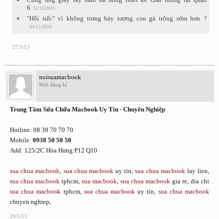
6
12/10/2016
"Hối tiếc" vì không trưng bày tượng con gà trống sớm hơn ?
04/12/2019
27/5/15
noisuamacbook
Mới đăng kí
Trung Tâm Sửa Chữa Macbook Uy Tín - Chuyên Nghiệp
Hotline: 08 39 70 70 70
Mobile:
0938 50 50 50
Add: 125/2C Hòa Hưng P12 Q10
sua chua macbook
,
sua chua macbook
uy tin,
sua chua macbook
lay lien,
sua chua macbook
tphcm,
sua macbook
,
sua chua macbook
gia re, dia chi
sua chua macbook
tphcm,
sua chua macbook
uy tín,
sua chua macbook
chuyen nghiep,
29/5/15