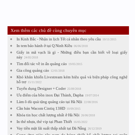
Xem thêm các chủ đề cùng chuyên mục
In Kinh Bắc - Nhận in lịch Tết cá nhân theo yêu cầu
10/11/2015
In tem bảo hành ở tại Q Ninh Kiều
06/06/2018
Giấy in mã vạch là gì - Những điều bạn cần biết về loại giấy
này
24/05/2018
Tìm đối tác về in ấn quảng cáo
19/05/2015
Gia công quảng cáo
12/01/2018
Khó khăn khiến Livestream kém hiệu quả và biện pháp công nghệ
hỗ trợ
15/11/2022
Tuyển dụng Designer + Coder
25/09/2018
Ưu điểm của bồn inox Đại Thành, Dapha
19/07/2014
Làm ô dù quà tặng quảng cáo tại Hà Nội
22/08/2016
Cần bán Wacom Cintiq 13HD
10/09/2015
Khóa tin học chất lượng nhất ở Hà Nội
26/06/2018
In thẻ nhựa, thẻ vip tại Phan Thiết
16/05/2022
Vay tiền mặt lãi suất thấp nhất tại Đà Nẵng
26/12/2019
Cung ứng giày tây nam da bóng thiết kế chất lượng tại quận