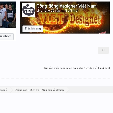
Thích trang
ia nhóm
#1
(Bạn cần phải đăng nhập hoặc đăng ký để viết bài ở đây)
goài lề
Quảng cáo - Dịch vụ - Mua bán về design