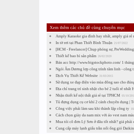
Xem thêm các chủ đề cùng chuyên mục
Amply Karaoke gia đình hay nhất, amply giá rẻ 
In tờ rơi tại Phan Thiết Bình Thuận
21/07/2022
[HCM - Freelancer] Chụp phóng sự, PreWedding
Thiết kế bao bì sản phẩm
26/02/2020
Bán acc http://www.bigstockphoto.com/ 1 tháng
Ngói Âm Dương lợp công trình tâm linh - công t
Dịch Vụ Thiết Kế Website
31/03/2015
Sử dụng xe đạp điện vào mùa đông sao cho đún
Địa chỉ trang trí sinh nhật cho bé 2 tuổi rẻ nhất 
Nhận thiết kế nội thất giá rẻ tại TPHCM
05/10/201
Tủ đựng dụng cụ cơ khí 2 cánh chuyên dụng | 
Công việc phải làm sau khi thành lập công ty
18
Cách chọn giày da nam mix với áo vest nam mà
Mua tỏi cô đơn Lý Sơn ở đâu tốt nhất? giá phải
Cung cấp máy lạnh giấu trần nối ống gió Daikin