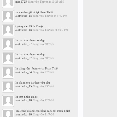
meo1725
đăng vào
Thứ tư at 10:28 AM
In standee giá rẻ tại Phan Thiết
alothietke_18
đăng vào
Thứ ba at 3:42 PM
Quảng cáo Bình Thuận
alothietke_18
đăng vào
Thứ hai at 4:00 PM
In bao thư nhanh rẻ đẹp
alothietke_07
đăng vào
30/7/26
In bao thư nhanh rẻ đẹp
alothietke_07
đăng vào
30/7/26
In băng rôn - banner tại Phan Thiết
alothietke_04
đăng vào
27/7/26
In bìa menu da theo yêu cầu
alothietke_15
đăng vào
23/7/26
In tem nhãn giá rẻ
alothietke_18
đăng vào
22/7/26
Thi công quảng cáo bảng hiệu tại Phan Thiết
alothietke_18
đăng vào
21/7/26