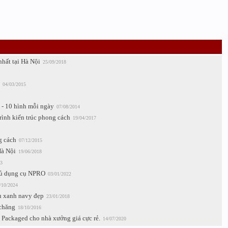
nhất tại Hà Nội
25/09/2018
04/03/2015
 - 10 hình mỗi ngày
07/08/2014
rình kiến trúc phong cách
19/04/2017
g cách
07/12/2015
Hà Nội
19/06/2018
3
Tủ dụng cụ NPRO
03/01/2022
/10/2024
u xanh navy đẹp
23/01/2018
 chăng
18/10/2016
 Packaged cho nhà xưởng giá cực rẻ.
14/07/2020