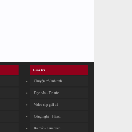
Giải trí
Chuyện trò linh tinh
Đọc báo - Tin tức
Video clip giải trí
Công nghệ - Hitech
Ra mắt - Làm quen