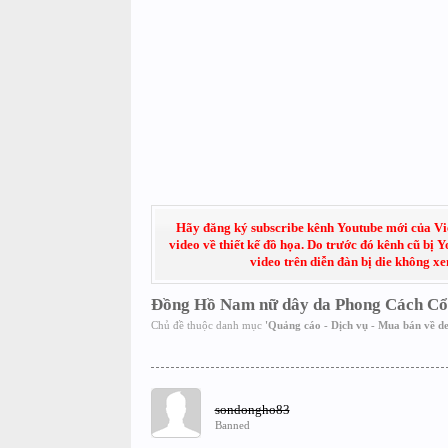
Hãy đăng ký subscribe kênh Youtube mới của Việt
video về thiết kế đồ họa. Do trước đó kênh cũ bị 
video trên diễn đàn bị die không x
Đồng Hồ Nam nữ dây da Phong Cách Cổ
Chủ đề thuộc danh mục
'
Quảng cáo - Dịch vụ - Mua bán về de
sondongho83
Banned