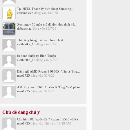
Tp. HCM. Thanh lý điện thoại Samsung...
anhsinhvien
đăng vào
15/7/26
Xem ngay 50 mẫu mộ đá đơn đẹp thiết kế...
dabaochau
đăng vào
13/7/26
Thi công bảng hiệu tại Phan Thiết
alothietke_18
đăng vào
9/7/26
In danh thiếp tại Bình Thuận
alothietke_02
đăng vào
7/7/26
Đánh giá AMD Ryzen 9 9950X: Vẫn là "ông...
meo1725
đăng vào
30/6/26
AMD Ryzen 5 7600X: Vẫn là "Ông Vua" phân...
meo1725
đăng vào
30/6/26
Chủ đề đáng chú ý
Cấu hình PC "quốc dân" Ryzen 5 5500 và RX...
meo1725
đăng vào
Thứ tư at 10:28 AM