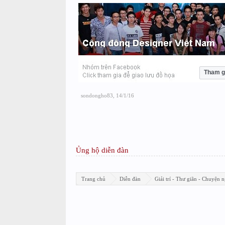
Tham g
sondongho83
,
14/1/16
Ủng hộ diễn đàn
Trang chủ
Diễn đàn
Giải trí - Thư giãn - Chuyện n