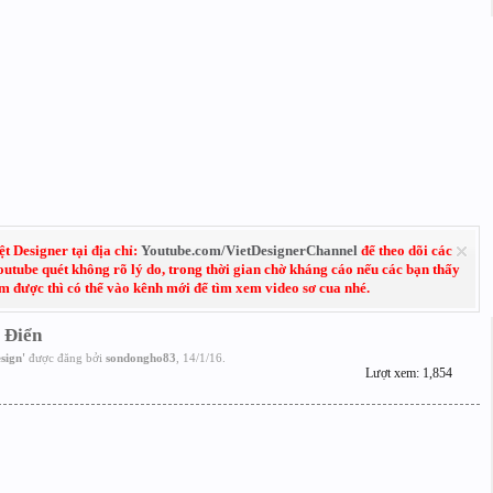
 Designer tại địa chỉ:
Youtube.com/VietDesignerChannel
để theo dõi các
Youtube quét không rõ lý do, trong thời gian chờ kháng cáo nếu các bạn thấy
em được thì có thể vào kênh mới để tìm xem video sơ cua nhé.
 Điển
sign
'
được đăng bởi
sondongho83
,
14/1/16
.
Lượt xem: 1,854