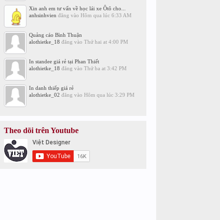
Xin anh em tư vấn về học lái xe Ôtô cho...
anhsinhvien
đăng vào
Hôm qua lúc 6:33 AM
Quảng cáo Bình Thuận
alothietke_18
đăng vào
Thứ hai at 4:00 PM
In standee giá rẻ tại Phan Thiết
alothietke_18
đăng vào
Thứ ba at 3:42 PM
In danh thiếp giá rẻ
alothietke_02
đăng vào
Hôm qua lúc 3:29 PM
Theo dõi trên Youtube