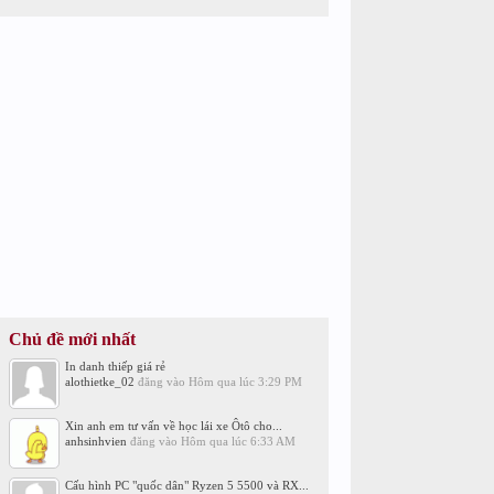
Chủ đề mới nhất
In danh thiếp giá rẻ
alothietke_02
đăng vào
Hôm qua lúc 3:29 PM
Xin anh em tư vấn về học lái xe Ôtô cho...
anhsinhvien
đăng vào
Hôm qua lúc 6:33 AM
Cấu hình PC "quốc dân" Ryzen 5 5500 và RX...