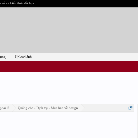
a sẻ về kiến thức đồ họa.
dụng
Upload ảnh
goài lề
Quảng cáo - Dịch vụ - Mua bán về design