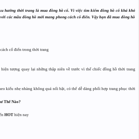
xu hướng thời trang là mua đồng hồ cổ. Vì việc tìm kiếm đồng hồ cổ khá khó
ến với các mẫu đồng hồ mới mang phong cách cổ điển. Vậy bạn đã mua đồng hồ
ách cổ điển trong thời trang
ó hiện tượng quay lại những thập niên về trước vì thế chiếc đồng hồ thời trang
heo kiểu nhẹ nhàng không quá nổi bật, có thể dễ dàng phối hợp trang phục thời
hư Thế Nào?
iển
HOT
hiện nay