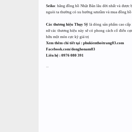
Seiko
: hãng đồng hồ Nhật Bản lâu đời nhất và được b
nguòi ta thường có xu hướng sưutầm và mua đồng hồ na
Các thương hiệu Thụy Sỹ
là dòng sản phẩm cao cấp 
nữ các thương hiệu này sẽ có phong cách cổ điển cự
hữu một món cực kỳ giá trị
Xem thêm chi tiết tại : phukienthoitrang83.com
Facebook.com/donghonam83
Liên hệ : 0976 080 391
...