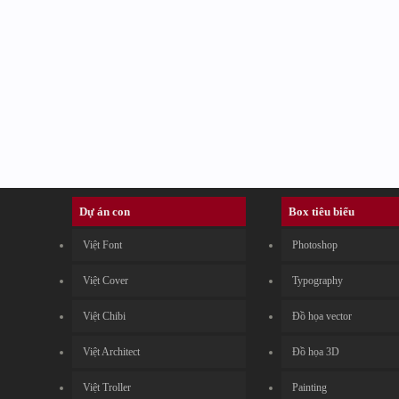
Dự án con
Box tiêu biểu
Việt Font
Photoshop
Việt Cover
Typography
Việt Chibi
Đồ họa vector
Việt Architect
Đồ họa 3D
Việt Troller
Painting