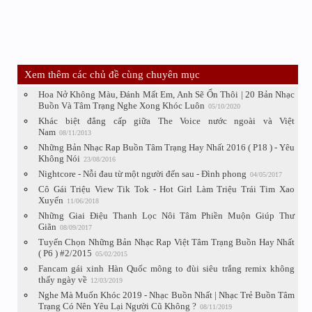
Xem thêm các chủ đề cùng chuyên mục
Hoa Nở Không Màu, Đánh Mất Em, Anh Sẽ Ổn Thôi | 20 Bản Nhạc
Buồn Và Tâm Trạng Nghe Xong Khóc Luôn
05/10/2020
Khác biệt đẳng cấp giữa The Voice nước ngoài và Việt
Nam
08/11/2013
Những Bản Nhạc Rap Buồn Tâm Trạng Hay Nhất 2016 ( P18 ) - Yêu
Không Nói
23/08/2016
Nightcore - Nỗi đau từ một người đến sau - Đình phong
04/05/2017
Cô Gái Triệu View Tik Tok - Hot Girl Làm Triệu Trái Tim Xao
Xuyến
11/06/2018
Những Giai Điệu Thanh Lọc Nôi Tâm Phiền Muộn Giúp Thư
Giãn
08/09/2017
Tuyển Chọn Những Bản Nhạc Rap Việt Tâm Trạng Buồn Hay Nhất
( P6 ) #2/2015
05/02/2015
Fancam gái xinh Hàn Quốc mông to đùi siêu trắng remix không
thấy ngày về
12/03/2019
Nghe Mà Muốn Khóc 2019 - Nhạc Buồn Nhất | Nhạc Trẻ Buồn Tâm
Trạng Có Nên Yêu Lại Người Cũ Không ?
08/11/2019