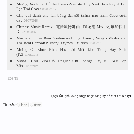
Những Bản Nhạc Trẻ Hot Cover Acoustic Hay Nhất Hiện Nay 2017 |
Lạc Trôi Cover
03/03/2017
Clip vui dành cho fan bóng đá. Đố thánh nào nhịn được cười
đấy
26/07/2016
Chinese Music Remix - 電音流行舞曲 - DJ龙泡 Mix - 劲爆加快中
文
22/09/2016
Masha and The Bear Spiderman Finger Family Song - Masha and
The Bear Cartoon Nursery Rhymes Children
17/06/2016
Những Ca Khúc Nhạc Hoa Lời Việt Tâm Trạng Hay Nhất
(P2)
11/08/2016
Mood - Chill Vibes ☕️ English Chill Songs Playlist - Best Pop
Mix
06/07/2021
12/9/19
(Bạn cần phải đăng nhập hoặc đăng ký để viết bài ở đây)
Từ khóa:
long
tieng