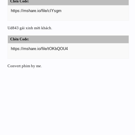
Chèn Code:
https://mshare.io/file/cIYsgm
Ud843 gái xinh mời khách.
Chèn Code:
https://mshare.io/file/tOKbQOU4
Convert phim by me.