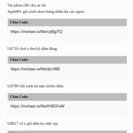
Vài phim JAV cho ae tải.
Aqsh001 gái xinh show hàng thẩm du cực ngon.
Chèn Code:
https://mshare.io/file/cpBjpTQ
Ud719 chơi e thư ký dâm đãng.
Chèn Code:
https://mshare.io/file/dzc990
Ud799 Gái xinh ăn mặc khiêu dâm.
Chèn Code:
https://mshare.io/file/KWGFeW
Ud817 cô e gái dâm ko mặc sịp.