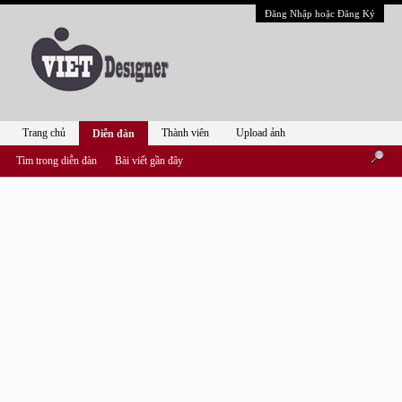
Đăng Nhập hoặc Đăng Ký
Trang chủ
Thành viên
Upload ảnh
Diễn đàn
Tìm trong diễn đàn
Bài viết gần đây