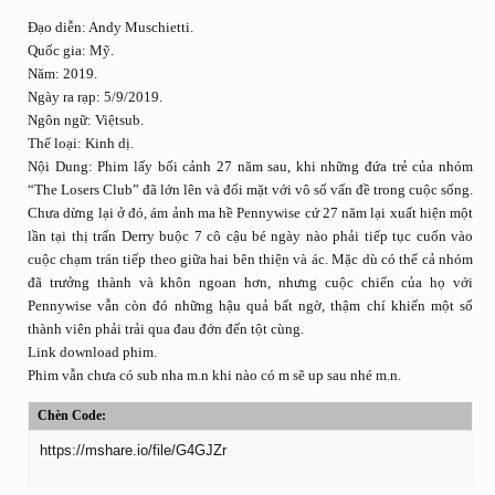
Đạo diễn: Andy Muschietti.
Quốc gia: Mỹ.
Năm: 2019.
Ngày ra rạp: 5/9/2019.
Ngôn ngữ: Việtsub.
Thể loại: Kinh dị.
Nội Dung: Phim lấy bối cảnh 27 năm sau, khi những đứa trẻ của nhóm
“The Losers Club” đã lớn lên và đối mặt với vô số vấn đề trong cuộc sống.
Chưa dừng lại ở đó, ám ảnh ma hề Pennywise cứ 27 năm lại xuất hiện một
lần tại thị trấn Derry buộc 7 cô cậu bé ngày nào phải tiếp tục cuốn vào
cuộc chạm trán tiếp theo giữa hai bên thiện và ác. Mặc dù có thể cả nhóm
đã trưởng thành và khôn ngoan hơn, nhưng cuộc chiến của họ với
Pennywise vẫn còn đó những hậu quả bất ngờ, thậm chí khiến một số
thành viên phải trải qua đau đớn đến tột cùng.
Link download phim.
Phim vẫn chưa có sub nha m.n khi nào có m sẽ up sau nhé m.n.
Chèn Code:
https://mshare.io/file/G4GJZr