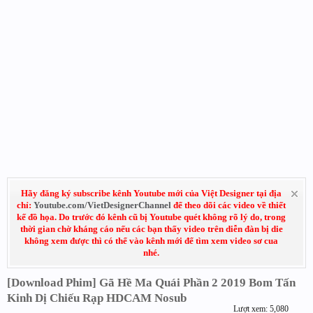
Hãy đăng ký subscribe kênh Youtube mới của Việt Designer tại địa
chỉ:
Youtube.com/VietDesignerChannel
để theo dõi các video về thiết
kế đồ họa. Do trước đó kênh cũ bị Youtube quét không rõ lý do, trong
thời gian chờ kháng cáo nếu các bạn thấy video trên diễn đàn bị die
không xem được thì có thể vào kênh mới để tìm xem video sơ cua
nhé.
[Download Phim] Gã Hề Ma Quái Phần 2 2019 Bom Tấn
Kinh Dị Chiếu Rạp HDCAM Nosub
Lượt xem: 5,080