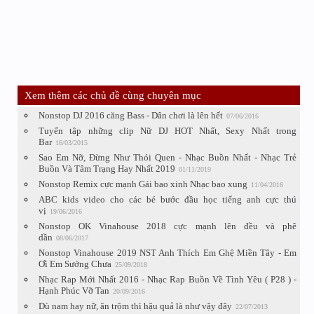
Xem thêm các chủ đề cùng chuyên mục
Nonstop DJ 2016 căng Bass - Dân chơi là lên hết
07/06/2016
Tuyển tập những clip Nữ DJ HOT Nhất, Sexy Nhất trong
Bar
16/03/2015
Sao Em Nỡ, Đừng Như Thói Quen - Nhạc Buồn Nhất - Nhạc Trẻ
Buồn Và Tâm Trạng Hay Nhất 2019
01/11/2019
Nonstop Remix cực mạnh Gái bao xinh Nhạc bao xung
11/04/2016
ABC kids video cho các bé bước đầu học tiếng anh cực thú
vị
19/06/2016
Nonstop OK Vinahouse 2018 cực mạnh lên đều và phê
dần
08/06/2017
Nonstop Vinahouse 2019 NST Anh Thích Em Ghệ Miền Tây - Em
Ơi Em Sướng Chưa
25/09/2018
Nhạc Rap Mới Nhất 2016 - Nhạc Rap Buồn Về Tình Yêu ( P28 ) -
Hạnh Phúc Vỡ Tan
20/09/2016
Dù nam hay nữ, ăn trộm thì hậu quả là như vậy đây
22/07/2013