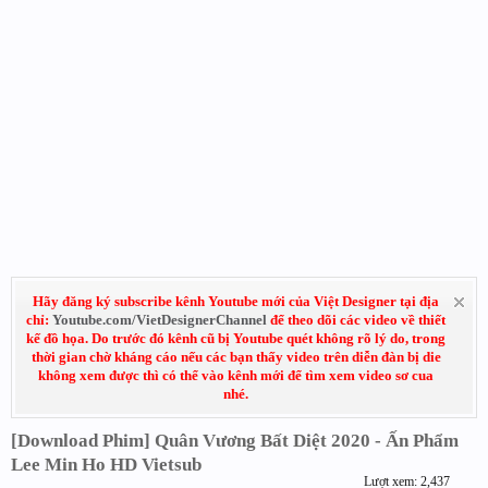
Hãy đăng ký subscribe kênh Youtube mới của Việt Designer tại địa
chỉ:
Youtube.com/VietDesignerChannel
để theo dõi các video về thiết
kế đồ họa. Do trước đó kênh cũ bị Youtube quét không rõ lý do, trong
thời gian chờ kháng cáo nếu các bạn thấy video trên diễn đàn bị die
không xem được thì có thể vào kênh mới để tìm xem video sơ cua
nhé.
[Download Phim] Quân Vương Bất Diệt 2020 - Ấn Phẩm
Lee Min Ho HD Vietsub
Lượt xem: 2,437