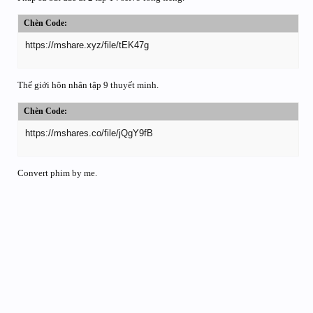
Chèn Code:
https://mshare.xyz/file/tEK47g
Thế giới hôn nhân tập 9 thuyết minh.
Chèn Code:
https://mshares.co/file/jQgY9fB
Convert phim by me.