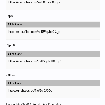
https://secufiles.com/eZh8/qvbd8.mp4
Tập 9.
Chèn Code:
https://secufiles.com/no5E/qvbd9.3gp
Tập 10.
Chèn Code:
https://secufiles.com/jcdP/qvbd10.mp4
Tập 11.
Chèn Code:
https://mshares.co/file/By8J3Dq
Pháp sư bất đắc dĩ 2 tâp 14 sctv9 lồng tiếng.