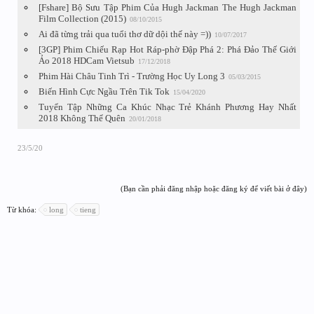
[Fshare] Bộ Sưu Tập Phim Của Hugh Jackman The Hugh Jackman
Film Collection (2015)
08/10/2015
Ai đã từng trải qua tuổi thơ dữ dội thế này =))
10/07/2017
[3GP] Phim Chiếu Rạp Hot Ráp-phờ Đập Phá 2: Phá Đảo Thế Giới
Ảo 2018 HDCam Vietsub
17/12/2018
Phim Hài Châu Tinh Trì - Trường Học Uy Long 3
05/03/2015
Biến Hình Cực Ngầu Trên Tik Tok
15/04/2020
Tuyển Tập Những Ca Khúc Nhạc Trẻ Khánh Phương Hay Nhất
2018 Không Thể Quên
20/01/2018
23/5/20
(Bạn cần phải đăng nhập hoặc đăng ký để viết bài ở đây)
Từ khóa:
long
tieng