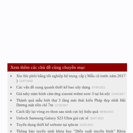
Xem thêm các chủ đề cùng chuyên mục
Xin file phôi bằng tốt nghiệp hệ trung cấp ( Mẫu cũ trước năm 2017
)
12/07/2018
Các vấn đề xung quanh thiết kế bao xây dựng
07/09/2021
Giá tahy màn hình cảm ứng xiaomi redmi note 3 tại hà nội
13/04/2017
Thành quả mẫu biệt thự 3 tầng mái thái kiểu Pháp đẹp nhất Hải
Dương mặt tiền chỉ 7m
12/10/2017
Cách lấy lại vòng eo thon sau sinh cực kỳ hiệu quả
08/08/2015
Unlock Samsung Galaxy S23 Ultra giá cực rẻ
26/07/2023
Tuyển dụng thiết kế website tại tphcm
25/05/2015
Thông báo tuyển sinh khóa học “Diễn xuất truyền hình” Khóa