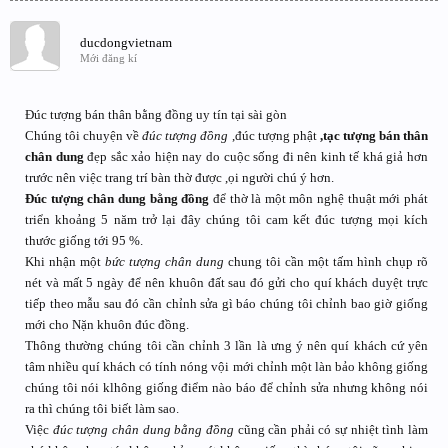
ducdongvietnam
Mới đăng kí
Đúc tượng bán thân bằng đồng uy tín tại sài gòn
Chúng tôi chuyện về
đúc tượng đồng
,đúc tượng phật
,tạc tượng bán thân
chân dung
đẹp sắc xảo hiện nay do cuộc sống đi nên kinh tế khá giả hơn
trước nên việc trang trí bàn thờ được ,ọi người chú ý hơn.
Đúc tượng chân dung bằng đồng
để thờ là một môn nghệ thuật mới phát
triển khoảng 5 năm trở lại đây chúng tôi cam kết đúc tượng mọi kích
thước giống tới 95 %.
Khi nhận một
bức tượng chân dung
chung tôi cần một tấm hình chụp rõ
nét và mất 5 ngày để nên khuôn đất sau đó gửi cho quí khách duyệt trực
tiếp theo mẫu sau đó cần chỉnh sửa gì báo chúng tôi chỉnh bao giờ giống
mới cho Nặn khuôn đúc đồng.
Thông thường chúng tôi cần chỉnh 3 lần là ưng ý nên quí khách cứ yên
tâm nhiều quí khách có tính nóng vội mới chỉnh một làn bảo không giống
chúng tôi nói klhông giống điểm nào báo để chỉnh sửa nhưng không nói
ra thì chúng tôi biết làm sao.
Việc
đúc tượng chân dung bằng đồng
cũng cần phải có sự nhiệt tình làm