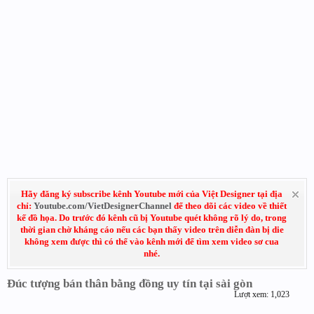
Hãy đăng ký subscribe kênh Youtube mới của Việt Designer tại địa
chỉ:
Youtube.com/VietDesignerChannel
để theo dõi các video về thiết
kế đồ họa. Do trước đó kênh cũ bị Youtube quét không rõ lý do, trong
thời gian chờ kháng cáo nếu các bạn thấy video trên diễn đàn bị die
không xem được thì có thể vào kênh mới để tìm xem video sơ cua
nhé.
Đúc tượng bán thân bằng đồng uy tín tại sài gòn
Lượt xem: 1,023