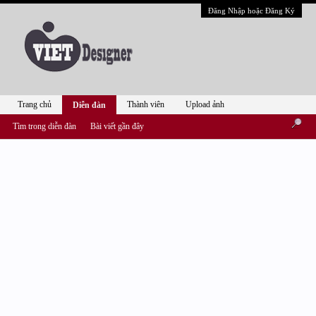
Đăng Nhập hoặc Đăng Ký
Trang chủ
Thành viên
Upload ảnh
Diễn đàn
Tìm trong diễn đàn
Bài viết gần đây