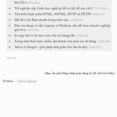
06/2014
06/10/2014
Tốt nghiệp cấp 3 nên học nghề gì để có thể dễ xin việc?
27/11/2020
Tìm hiểu khái niệm HTML, XHTML, HTTP và HTTPS
19/06/2015
Đất Di Linh Bán nhanh trong tuần này.
22/08/2020
Bên em đang có sẵn Laptop và Desktop cho đồ họa chuyên nghiệp
giá tốt ạ
14/12/2015
In logo lên ví da theo yêu cầu số lượng lớn
23/06/2020
Trung tâm thuê máy chiếu, âm thanh, loa sách tay di động.
25/02/2016
Adiva Collagen - giải pháp đơn giản cho làn da đẹp
20/06/2015
19/9/16
(Bạn cần phải đăng nhập hoặc đăng ký để viết bài ở đây)
Từ khóa:
ductuongdong