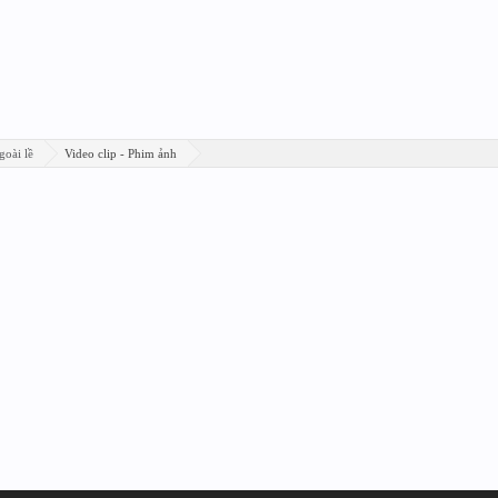
goài lề
Video clip - Phim ảnh