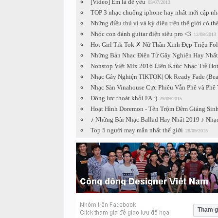
[Video] Em là để yêu
03/07/2013
TOP 3 nhạc chuông iphone hay nhất mới cập nh
Những điều thú vị và kỳ diệu trên thế giới có th
Nhóc con đánh guitar điện siêu pro <3
12/08/2013
Hot Girl Tik Tok ✗ Nữ Thần Xinh Đẹp Triệu Fo
Những Bản Nhạc Điện Tử Gây Nghiện Hay Nhất
Nonstop Việt Mix 2016 Liên Khúc Nhạc Trẻ Ho
Nhạc Gây Nghiện TIKTOK| Ok Ready Fade (Beat
Nhạc Sàn Vinahouse Cực Phiêu Vẫn Phê và Phê 
Động lực thoát khỏi FA :)
29/09/2015
Hoạt Hình Doremon - Tên Trộm Đêm Giáng Sin
♪ Những Bài Nhạc Ballad Hay Nhất 2019 ♪ Nhạ
Top 5 người may mắn nhất thế giới
28/09/2015
Tham g