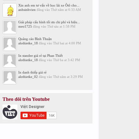
Xin anh em tư vấn về học lái xe Ôtô cho...
anhsinhvien
đăng vào
Thứ năm at 6:33 AM
Giải pháp cấu hình tối ưu chi phí và hiệu...
meo1725
đăng vào
Thứ sáu at 1:58 PM
Quảng cáo Bình Thuận
alothietke_18
đăng vào
Thứ hai at 4:00 PM
In standee giá rẻ tại Phan Thiết
alothietke_18
đăng vào
Thứ ba at 3:42 PM
In danh thiếp giá rẻ
alothietke_02
đăng vào
Thứ năm at 3:29 PM
Theo dõi trên Youtube