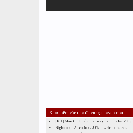
...
Xem thêm các chủ đề cùng chuyên mục
[18+] Màn trình diễn quá sexy...khiến cho MC p
Nightcore - Attention / J.Fla | Lyrics
11/07/2017