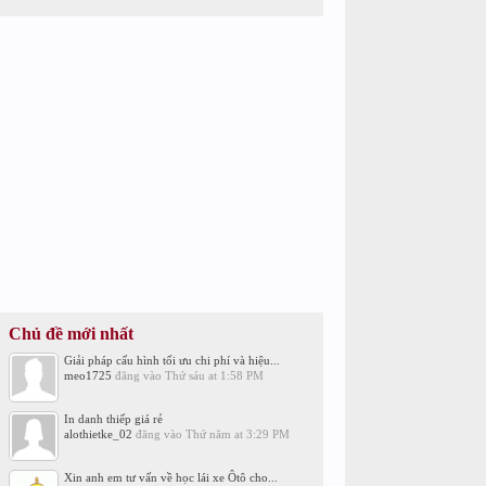
Chủ đề mới nhất
Giải pháp cấu hình tối ưu chi phí và hiệu...
meo1725
đăng vào
Thứ sáu at 1:58 PM
In danh thiếp giá rẻ
alothietke_02
đăng vào
Thứ năm at 3:29 PM
Xin anh em tư vấn về học lái xe Ôtô cho...