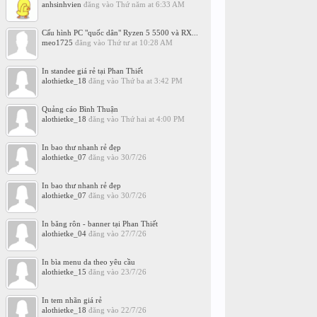
anhsinhvien
đăng vào
Thứ năm at 6:33 AM
Cấu hình PC "quốc dân" Ryzen 5 5500 và RX...
meo1725
đăng vào
Thứ tư at 10:28 AM
In standee giá rẻ tại Phan Thiết
alothietke_18
đăng vào
Thứ ba at 3:42 PM
Quảng cáo Bình Thuận
alothietke_18
đăng vào
Thứ hai at 4:00 PM
In bao thư nhanh rẻ đẹp
alothietke_07
đăng vào
30/7/26
In bao thư nhanh rẻ đẹp
alothietke_07
đăng vào
30/7/26
In băng rôn - banner tại Phan Thiết
alothietke_04
đăng vào
27/7/26
In bìa menu da theo yêu cầu
alothietke_15
đăng vào
23/7/26
In tem nhãn giá rẻ
alothietke_18
đăng vào
22/7/26