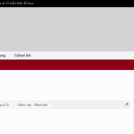
a sẻ về kiến thức đồ họa.
dụng
Upload ảnh
goài lề
Video clip - Phim ảnh