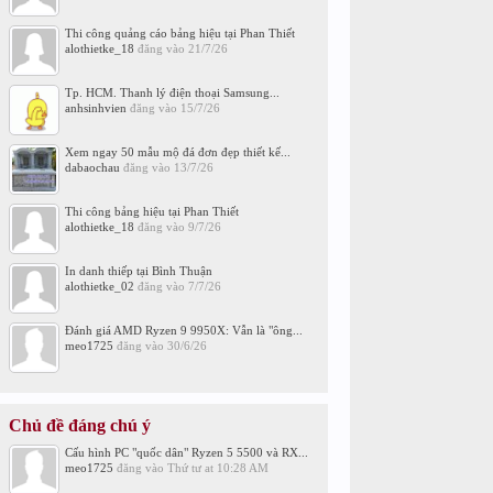
Thi công quảng cáo bảng hiệu tại Phan Thiết
alothietke_18
đăng vào
21/7/26
Tp. HCM. Thanh lý điện thoại Samsung...
anhsinhvien
đăng vào
15/7/26
Xem ngay 50 mẫu mộ đá đơn đẹp thiết kế...
dabaochau
đăng vào
13/7/26
Thi công bảng hiệu tại Phan Thiết
alothietke_18
đăng vào
9/7/26
In danh thiếp tại Bình Thuận
alothietke_02
đăng vào
7/7/26
Đánh giá AMD Ryzen 9 9950X: Vẫn là "ông...
meo1725
đăng vào
30/6/26
Chủ đề đáng chú ý
Cấu hình PC "quốc dân" Ryzen 5 5500 và RX...
meo1725
đăng vào
Thứ tư at 10:28 AM