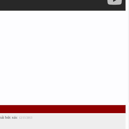
hải bức xúc
12/11/2013