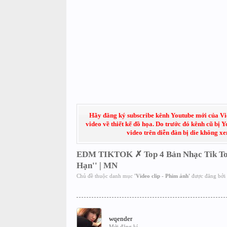
Hãy đăng ký subscribe kênh Youtube mới của Việt
video về thiết kế đồ họa. Do trước đó kênh cũ bị 
video trên diễn đàn bị die không x
EDM TIKTOK ✗ Top 4 Bản Nhạc Tik Tok
Hạn'' | MN
Chủ đề thuộc danh mục
'
Video clip - Phim ảnh
'
được đăng bởi
wqender
Mới đăng kí