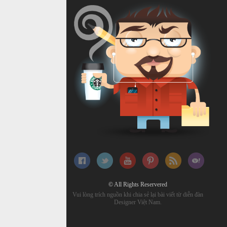
© All Rights Reservered
Vui lòng trích nguồn khi chia sẻ lại bài viết từ diễn đàn
Designer Việt Nam.