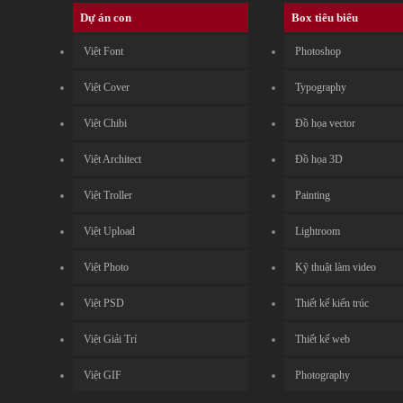
Dự án con
Box tiêu biểu
Việt Font
Photoshop
Việt Cover
Typography
Việt Chibi
Đồ họa vector
Việt Architect
Đồ họa 3D
Việt Troller
Painting
Việt Upload
Lightroom
Việt Photo
Kỹ thuật làm video
Việt PSD
Thiết kế kiến trúc
Việt Giải Trí
Thiết kế web
Việt GIF
Photography