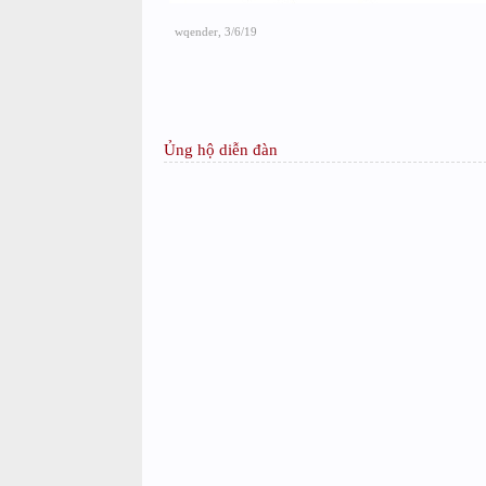
wqender
,
3/6/19
Ủng hộ diễn đàn