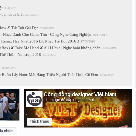
ật
30/03/2018
ể bạn chưa biết
23/12/2017
llow ✗ Tik Tok Gái Đẹp
19/08/2018
 - Nhạc Dành Cho Game Thủ - Càng Nghe Càng Nghiện
10/11/2017
t Remix Hay Nhất 2016 LK Nhạc Trẻ Hot 2016 3
17/08/2016
Box) ✘ Take Me Hand ✘ All I Have | Nghe hoài không chán
26/05/2019
Thế Thôi - Nonstop 2018
15/11/2017
h
03/03/2015
c Buồn Lấy Nước Mắt Hàng Triệu Người Thất Tình, Cô Đơn
22/06/2019
Thích trang
ia nhóm