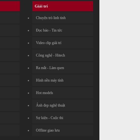
Giải trí
Chuyện trò linh tinh
Đọc báo - Tin tức
Video clip giải trí
Công nghệ - Hitech
Ra mắt - Làm quen
Hình nền máy tính
Hot models
Ảnh đẹp nghệ thuật
Sự kiện - Cuộc thi
Offline giao lưu