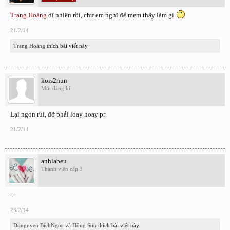
Trang Hoàng
dĩ nhiên rồi, chứ em nghĩ để mem thấy làm gì
21/2/14
Trang Hoàng
thích bài viết này
kois2nun
Mới đăng kí
Lại ngon rùi, đỡ phải loay hoay pr
21/2/14
anhlabeu
Thành viên cấp 3
...
23/2/14
Donguyen BichNgoc
và
Hồng Sơn
thích bài viết này.