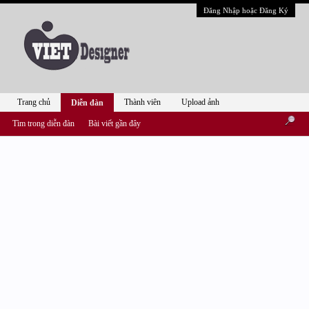
Đăng Nhập hoặc Đăng Ký
Trang chủ
Thành viên
Upload ảnh
Diễn đàn
Tìm trong diễn đàn
Bài viết gần đây