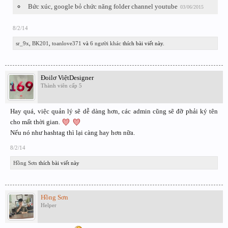
Bức xúc, google bỏ chức năng folder channel youtube
03/06/2015
8/2/14
sr_9x
,
BK201
,
toanlove371
và
6 người khác
thích bài viết này.
Đoilơ ViệtDesigner
Thành viên cấp 5
Hay quá, việc quản lý sẽ dễ dàng hơn, các admin cũng sẽ đỡ phải ký tên
cho mất thời gian.
Nếu nó như hashtag thì lại càng hay hơn nữa.
8/2/14
Hồng Sơn
thích bài viết này
Hồng Sơn
Helper