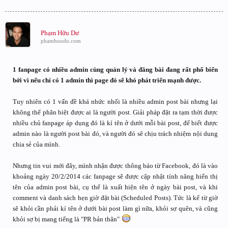
Phạm Hữu Dư
phamhuudu.com
1 fanpage có nhiều admin cùng quản lý và đăng bài đang rất phổ biến
bởi vì nếu chỉ có 1 admin thì page đó sẽ khó phát triển mạnh được.
Tuy nhiên có 1 vấn đề khá nhức nhối là nhiều admin post bài nhưng lại
không thể phân biệt được ai là người post. Giải pháp đặt ra tạm thời được
nhiều chủ fanpage áp dụng đó là kí tên ở dưới mỗi bài post, để biết được
admin nào là người post bài đó, và người đó sẽ chịu trách nhiệm nội dung
chia sẻ của mình.
Nhưng tin vui mới đây, mình nhận được thông báo từ Facebook, đó là vào
khoảng ngày 20/2/2014 các fanpage sẽ được cập nhật tính năng hiển thị
tên của admin post bài, cụ thể là xuất hiện tên ở ngày bài post, và khi
comment và danh sách hẹn giờ đặt bài (Scheduled Posts). Tức là kể từ giờ
sẽ khỏi cần phải kí tên ở dưới bài post làm gì nữa, khỏi sợ quên, và cũng
khỏi sợ bị mang tiếng là "PR bản thân"