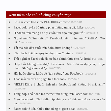
Xem thêm các chủ đề cùng chuyên mục
Chia sẻ cách kéo view PLL 100% có view
28/12/2017
Facebook tuyên bố trừng phạt những trang câu Like
12/04/2014
Hư danh trên mạng xã hội cuốn trôi đạo đức giới trẻ ?
02/07/2013
Ngoài nút "Cảm thông", Facebook nên thêm nút "Dislike", "Vớ
vẩn"
10/12/2013
Tắt mã hóa đầu cuối trên Zalo được không?
15/05/2022
Cách lách luật bản quyền nhạc trên Youtube
12/01/2016
Trải nghiệm Facebook Home bản chính thức cho Android
14/04/2013
Help Lỗi không vào được Facebook.. Mình đã sử dụng mọi biện
pháp. Nhưng không được
16/07/2015
Hài hước clip ca khúc về “fan cuồng” của Facebook
10/06/2013
Thắc mắc về vấn đề page trên facebook
06/09/2013
[HELP] Đăng 1 chuỗi ảnh trên facebook mà không bị mất ảnh?
20/09/2014
Tổng hợp 1 số đoạn mã meme troll dùng trên Facebook
16/11/2012
Mẹo Facebook: Cách thiết lập những ai có thể xem được status của
bạn
24/06/2014
Facebook tê liệt, nhiều tính năng bị gián đoạn
21/10/2013