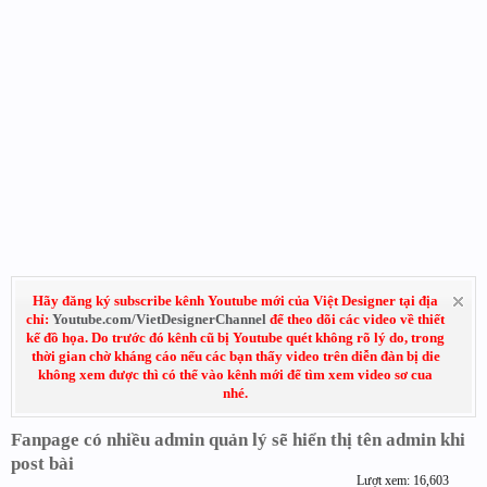
Hãy đăng ký subscribe kênh Youtube mới của Việt Designer tại địa
chỉ:
Youtube.com/VietDesignerChannel
để theo dõi các video về thiết
kế đồ họa. Do trước đó kênh cũ bị Youtube quét không rõ lý do, trong
thời gian chờ kháng cáo nếu các bạn thấy video trên diễn đàn bị die
không xem được thì có thể vào kênh mới để tìm xem video sơ cua
nhé.
Fanpage có nhiều admin quản lý sẽ hiển thị tên admin khi
post bài
Lượt xem: 16,603