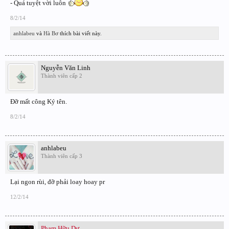
- Quá tuyệt vời luôn
8/2/14
anhlabeu
và
Hà Bơ
thích bài viết này.
Nguyễn Văn Linh
Thành viên cấp 2
Đỡ mất công Ký tên.
8/2/14
anhlabeu
Thành viên cấp 3
Lại ngon rùi, đỡ phải loay hoay pr
12/2/14
Phạm Hữu Dư