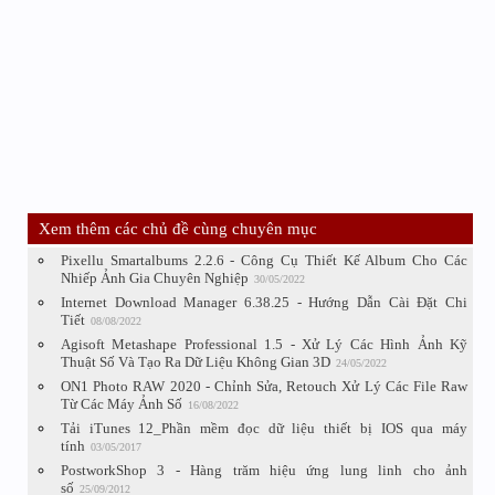
Xem thêm các chủ đề cùng chuyên mục
Pixellu Smartalbums 2.2.6 - Công Cụ Thiết Kế Album Cho Các
Nhiếp Ảnh Gia Chuyên Nghiệp
30/05/2022
Internet Download Manager 6.38.25 - Hướng Dẫn Cài Đặt Chi
Tiết
08/08/2022
Agisoft Metashape Professional 1.5 - Xử Lý Các Hình Ảnh Kỹ
Thuật Số Và Tạo Ra Dữ Liệu Không Gian 3D
24/05/2022
ON1 Photo RAW 2020 - Chỉnh Sửa, Retouch Xử Lý Các File Raw
Từ Các Máy Ảnh Số
16/08/2022
Tải iTunes 12_Phần mềm đọc dữ liệu thiết bị IOS qua máy
tính
03/05/2017
PostworkShop 3 - Hàng trăm hiệu ứng lung linh cho ảnh
số
25/09/2012