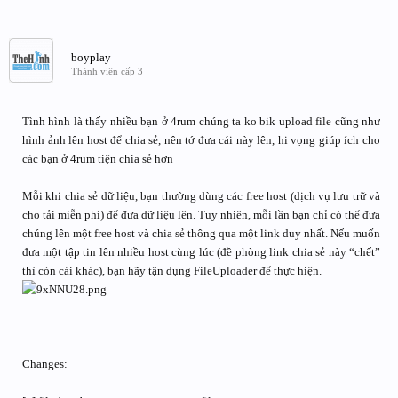
boyplay
Thành viên cấp 3
Tình hình là thấy nhiều bạn ở 4rum chúng ta ko bik upload file cũng như
hình ảnh lên host để chia sẻ, nên tớ đưa cái này lên, hi vọng giúp ích cho
các bạn ở 4rum tiện chia sẻ hơn
Mỗi khi chia sẻ dữ liệu, bạn thường dùng các free host (dịch vụ lưu trữ và
cho tải miễn phí) để đưa dữ liệu lên. Tuy nhiên, mỗi lần bạn chỉ có thể đưa
chúng lên một free host và chia sẻ thông qua một link duy nhất. Nếu muốn
đưa một tập tin lên nhiều host cùng lúc (đề phòng link chia sẻ này “chết”
thì còn cái khác), bạn hãy tận dụng FileUploader để thực hiện.
Changes: