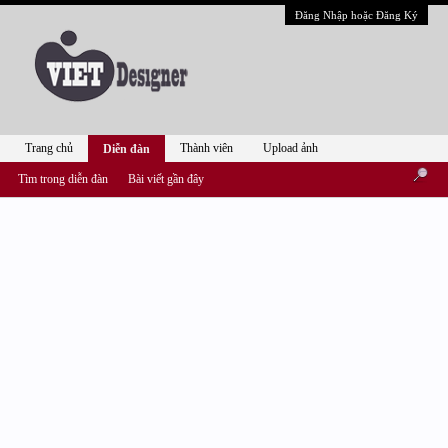
Đăng Nhập hoặc Đăng Ký
Trang chủ
Thành viên
Upload ảnh
Diễn đàn
Tìm trong diễn đàn
Bài viết gần đây