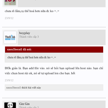
chưa rõ lắm,cụ thể hoá hơn nữa đc ko =..=
23/9/12
boyplay
Thành viên cấp 3
xnox1becoi1 đã nói:
↑
chưa rõ lắm,cụ thể hoá hơn nữa đc ko =..=
ĐƠn giản là. Bạn add file vào. nó sẽ hỏi bạn upload lên host nào. bạn chỉ
việc chọn host rùi ok, nó sẽ tự upload len cho bạn. hết
23/9/12
xnox1becoi1
thích bài viết này
Gin Gin
Thành viên cấp 2