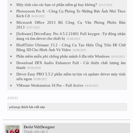
Máy tính của các bạn có phần mềm gì hay không?
16/12/2016
Photozoom Pro 8. - Công Cụ Phóng To Những Bức Ảnh Nhỏ Theo
Kích Cỡ
30/05/2022
Microsoft Office 2013 Bộ Công Cụ Văn Phòng Phiên Bản
2013
22/07/2022
[Software] DriverEasy Pro 4.5.2.21601 Full keygen -Tự động nhận
dạng và tìm driver cho thiết bị
31/08/2013
BluffTitler Ultimate 15.2 - Công Cụ Tạo Hiệu Ứng Tiêu Đề Chữ
Động 3D Cho Hình Ảnh Và Video
16/08/2022
Phần mềm miễn phí chống phân mảnh ổ đĩa trên Windows
10/10/2013
Download DFX Audio Enhancer Full - Cải thiện chất lượng âm
thanh
30/06/2018
Driver Easy PRO 5.5.2 phần mềm tự tìm và update driver máy tính
siêu ngon
02/08/2017
VMware Workstation 16 Pro – Full Active
04/04/2021
23/9/12
pitlamgi
thích bài viết này
Đoilơ ViệtDesigner
Thành viên cấp 5