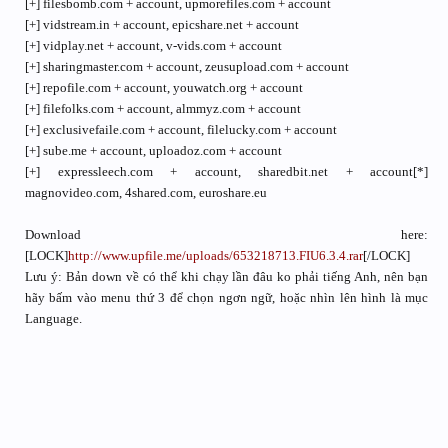
[+] filesbomb.com + account, upmorefiles.com + account
[+] vidstream.in + account, epicshare.net + account
[+] vidplay.net + account, v-vids.com + account
[+] sharingmaster.com + account, zeusupload.com + account
[+] repofile.com + account, youwatch.org + account
[+] filefolks.com + account, almmyz.com + account
[+] exclusivefaile.com + account, filelucky.com + account
[+] sube.me + account, uploadoz.com + account
[+] expressleech.com + account, sharedbit.net + account[*]
magnovideo.com, 4shared.com, euroshare.eu
Download here:
[LOCK]
http://www.upfile.me/uploads/653218713.FIU6.3.4.rar
[/LOCK]
Lưu ý: Bản down về có thể khi chạy lần đâu ko phải tiếng Anh, nên bạn
hãy bấm vào menu thứ 3 để chọn ngơn ngữ, hoặc nhìn lên hình là mục
Language.