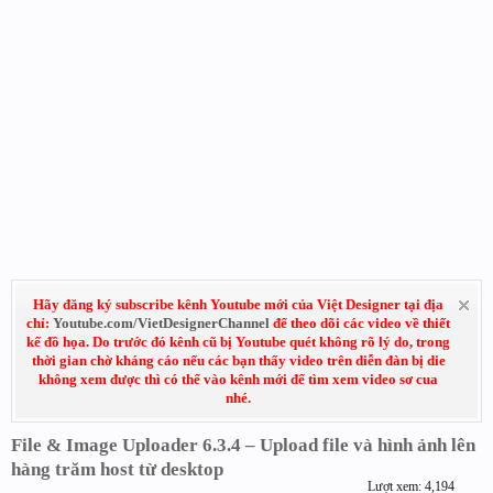
Hãy đăng ký subscribe kênh Youtube mới của Việt Designer tại địa
chỉ:
Youtube.com/VietDesignerChannel
để theo dõi các video về thiết
kế đồ họa. Do trước đó kênh cũ bị Youtube quét không rõ lý do, trong
thời gian chờ kháng cáo nếu các bạn thấy video trên diễn đàn bị die
không xem được thì có thể vào kênh mới để tìm xem video sơ cua
nhé.
File & Image Uploader 6.3.4 – Upload file và hình ảnh lên
hàng trăm host từ desktop
Lượt xem: 4,194