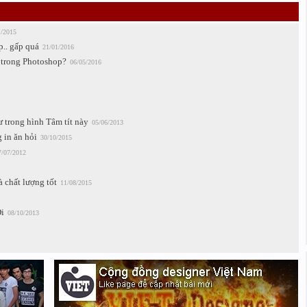
1/2015
p.. gấp quá
21/01/2016
 trong Photoshop?
06/05/2016
 trong hình Tâm tít này
05/06/2013
 in ăn hỏi
30/10/2015
7/07/2012
 chất lượng tốt
11/08/2015
i
08/10/2013