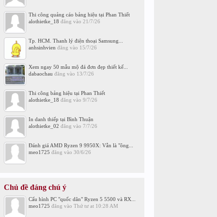
Thi công quảng cáo bảng hiệu tại Phan Thiết
alothietke_18
đăng vào
21/7/26
Tp. HCM. Thanh lý điện thoại Samsung...
anhsinhvien
đăng vào
15/7/26
Xem ngay 50 mẫu mộ đá đơn đẹp thiết kế...
dabaochau
đăng vào
13/7/26
Thi công bảng hiệu tại Phan Thiết
alothietke_18
đăng vào
9/7/26
In danh thiếp tại Bình Thuận
alothietke_02
đăng vào
7/7/26
Đánh giá AMD Ryzen 9 9950X: Vẫn là "ông...
meo1725
đăng vào
30/6/26
Chủ đề đáng chú ý
Cấu hình PC "quốc dân" Ryzen 5 5500 và RX...
meo1725
đăng vào
Thứ tư at 10:28 AM