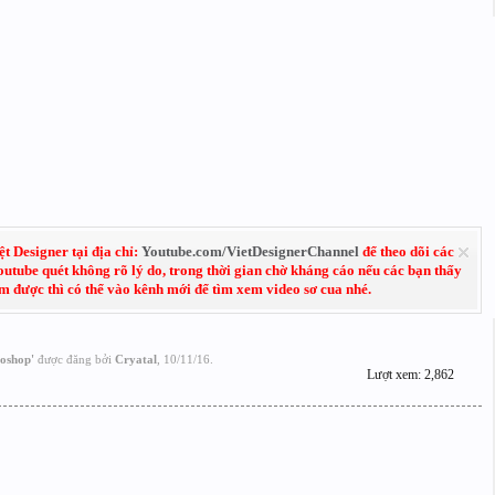
 Designer tại địa chỉ:
Youtube.com/VietDesignerChannel
để theo dõi các
Youtube quét không rõ lý do, trong thời gian chờ kháng cáo nếu các bạn thấy
em được thì có thể vào kênh mới để tìm xem video sơ cua nhé.
toshop
'
được đăng bởi
Cryatal
,
10/11/16
.
Lượt xem: 2,862