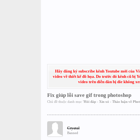
Hãy đăng ký subscribe kênh Youtube mới của Việt
video về thiết kế đồ họa. Do trước đó kênh cũ bị 
video trên diễn đàn bị die không x
Fix giúp lỗi save gif trong photoshop
Chủ đề thuộc danh mục
'
Hỏi đáp - Xin xỏ - Thảo luận về Pho
Cryatal
Banned