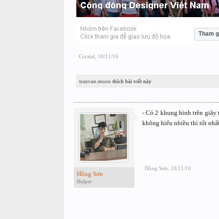
Tham g
Cryatal
,
10/11/16
tranvan.muon
thích bài viết này
- Có 2 khung hình trên giây
không hiểu nhiều thì tốt nhất
Hồng Sơn
,
10/11/16
Hồng Sơn
Helper