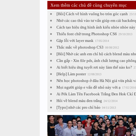
Xem thêm các chủ đề cùng chuyên mục
[Hỏi] Cách vẽ hình vuông bo tròn góc cạnh
23/1
Nhờ các cao thủ vào tư vấn giúp em cái backdro
Cách tạo hiệu ứng hình ảnh kiểu nhòe nhòe này
Thiếu font chữ trong Photoshop CS6
29/10/2013
Gặp lỗi với layer mask
17/05/2014
Thắc mắc về photoshop CS3
08/08/2012
[Hỏi] Nhờ các anh em chỉ hộ cách blend màu như
Cần gấp - Xin file pds, ảnh chất lượng cao phông
Ai biết hiệu ứng tuyết rơi này làm thế nào ko?
2
[Help] Làm poster
12/08/2013
Nên học photoshop ở đâu Hà Nội giá vừa phải và
Mọi người giúp e vấn đề nhỏ này với ạ
17/02/2016
Ai Pék Làm Tên Facebook Trắng Đen Hok Ckỉ Đ
Hỏi về blend màu đen trắng
24/12/2014
[Typo] nhờ các pro chỉ bảo
04/11/2013