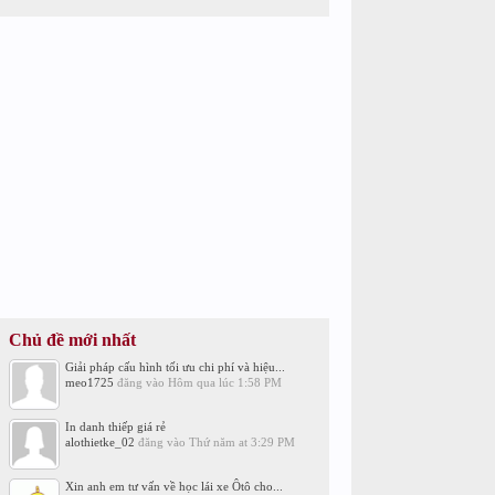
Chủ đề mới nhất
Giải pháp cấu hình tối ưu chi phí và hiệu...
meo1725
đăng vào
Hôm qua lúc 1:58 PM
In danh thiếp giá rẻ
alothietke_02
đăng vào
Thứ năm at 3:29 PM
Xin anh em tư vấn về học lái xe Ôtô cho...