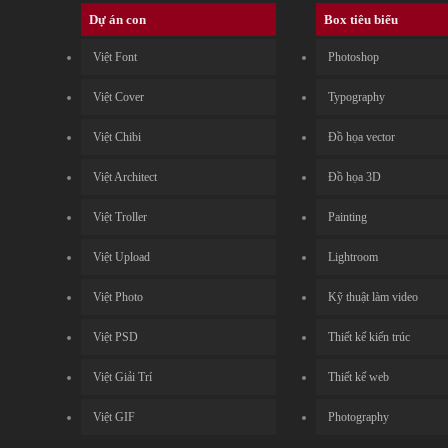
Dự án con
Box tiêu biểu
Việt Font
Photoshop
Việt Cover
Typography
Việt Chibi
Đồ họa vector
Việt Architect
Đồ họa 3D
Việt Troller
Painting
Việt Upload
Lightroom
Việt Photo
Kỹ thuật làm video
Việt PSD
Thiết kế kiến trúc
Việt Giải Trí
Thiết kế web
Việt GIF
Photography