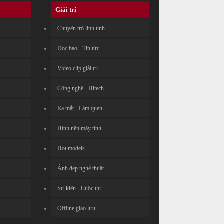
Giải trí
Chuyện trò linh tinh
Đọc báo - Tin tức
Video clip giải trí
Công nghệ - Hitech
Ra mắt - Làm quen
Hình nền máy tính
Hot models
Ảnh đẹp nghệ thuật
Sự kiện - Cuộc thi
Offline giao lưu