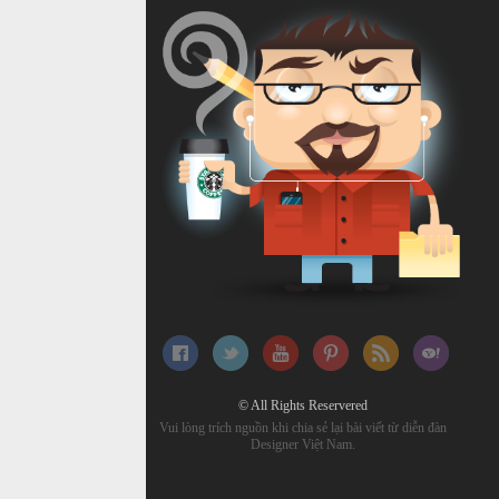
© All Rights Reservered
Vui lòng trích nguồn khi chia sẻ lại bài viết từ diễn đàn
Designer Việt Nam.