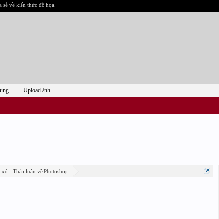
a sẻ về kiến thức đồ họa.
dụng
Upload ảnh
n xỏ - Thảo luận về Photoshop