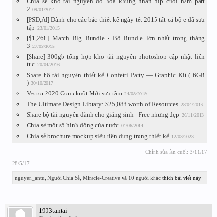
Chia sẻ kho tài nguyên đồ họa khủng nhân dịp cuối năm part
2
09/01/2014
[PSD,AI] Dành cho các bác thiết kế ngày tết 2015 tất cả bộ e đã sưu
tập
23/01/2015
[$1,268] March Big Bundle - Bộ Bundle lớn nhất trong tháng
3
27/03/2015
[Share] 300gb tổng hợp kho tài nguyên photoshop cập nhật liên
tục
20/04/2016
Share bộ tài nguyên thiết kế Confetti Party — Graphic Kit ( 6GB
)
30/10/2017
Vector 2020 Con chuột Mới sưu tầm
24/08/2019
The Ultimate Design Library: $25,088 worth of Resources
28/04/2016
Share bộ tài nguyên dành cho giáng sinh - Free nhưng đẹp
26/11/2013
Chia sẻ một số hình động của nước
04/06/2014
Chia sẻ brochure mockup siêu tiện dụng trong thiết kế
12/03/2023
Chỉnh sửa lần cuối:
3/11/17
28/5/17
nguyen_antu
,
Người Chia Sẻ
,
Miracle-Creative
và
10 người khác
thích bài viết này.
1993tantai