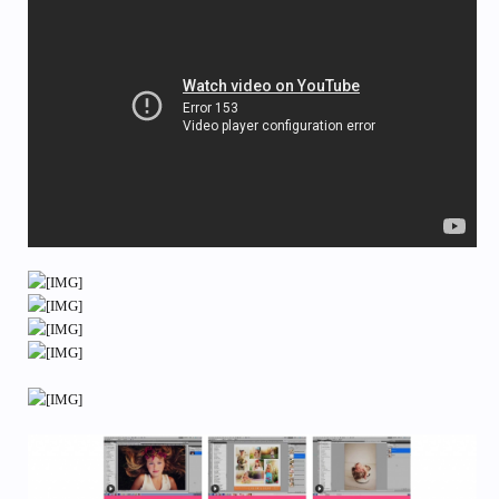
Florabella
 Retouch & Makeover Actions

Florabella
 Skin Tone Actions & Mini Retouch

Florabella
 Soft Blur

Florabella
 Spring Set I

Florabella
 Spring Set II

Florabella
 Texture_Action

Florabella
 Vintage Actions

Florabella
 Vintage Summer II CS

Florabella
 Trinity Actions

-------------------------------------
