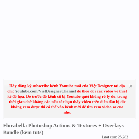
Hãy đăng ký subscribe kênh Youtube mới của Việt Designer tại địa
chỉ:
Youtube.com/VietDesignerChannel
để theo dõi các video về thiết
kế đồ họa. Do trước đó kênh cũ bị Youtube quét không rõ lý do, trong
thời gian chờ kháng cáo nếu các bạn thấy video trên diễn đàn bị die
không xem được thì có thể vào kênh mới để tìm xem video sơ cua
nhé.
Florabella Photoshop Actions & Textures + Overlays
Bundle (kèm tuts)
Lượt xem: 25,282