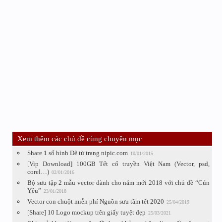
Xem thêm các chủ đề cùng chuyên mục
Share 1 số hình Dê từ trang nipic.com
10/01/2015
[Vip Download] 100GB Tết cổ truyền Việt Nam (Vector, psd,
corel…)
02/01/2016
Bộ sưu tập 2 mẫu vector dành cho năm mới 2018 với chủ đề “Cún
Yêu”
23/01/2018
Vector con chuột miễn phí Nguồn sưu tầm tết 2020
25/04/2019
[Share] 10 Logo mockup trên giấy tuyệt đẹp
25/03/2021