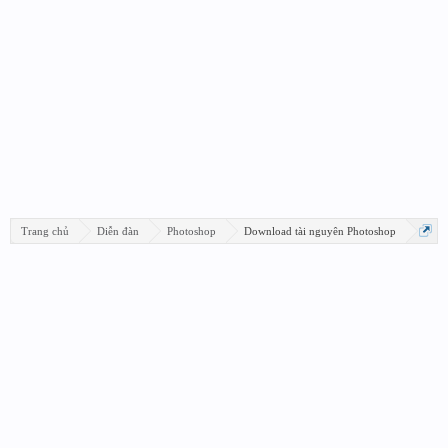
Trang chủ
Diễn đàn
Photoshop
Download tài nguyên Photoshop