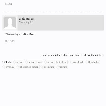
1/2/18
thelonghcm
Mới đăng kí
Cảm ơn bạn nhiều lắm!
16/10/19
(Bạn cần phải đăng nhập hoặc đăng ký để viết bài ở đây)
Từ khóa:
action
action blend
action photoshop
download
florabella
overlay
photoshop action
premium
texture