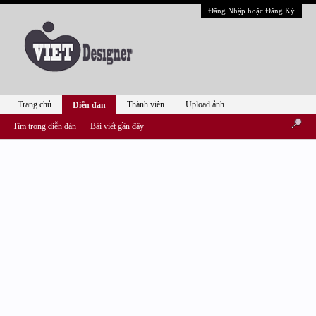
Đăng Nhập hoặc Đăng Ký
Trang chủ
Thành viên
Upload ảnh
Diễn đàn
Tìm trong diễn đàn
Bài viết gần đây