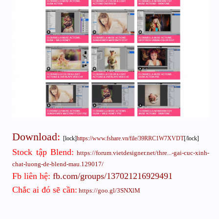
Florabella
 Cloud Overlays

Florabella
 Color Light Overlays

Florabella
 Textures Set I

Florabella
 Textures Set II

Florabella
 Textures Set III
Download
:
[lock]
https://www.fshare.vn/file/39RRC1W7XVDT
[/lock]
Stock tập Blend:
https://forum.vietdesigner.net/thre...-gai-cuc-xinh-
chat-luong-de-blend-mau.129017/
Fb liên hệ:
fb.com/groups/137021216929491
Chắc ai đó sẽ cần:
https://goo.gl/3SNXlM