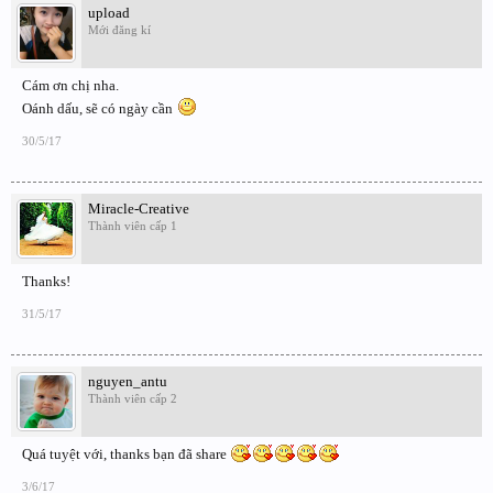
upload
Mới đăng kí
Cám ơn chị nha.
Oánh dấu, sẽ có ngày cần
30/5/17
Miracle-Creative
Thành viên cấp 1
Thanks!
31/5/17
nguyen_antu
Thành viên cấp 2
Quá tuyệt với, thanks bạn đã share
3/6/17