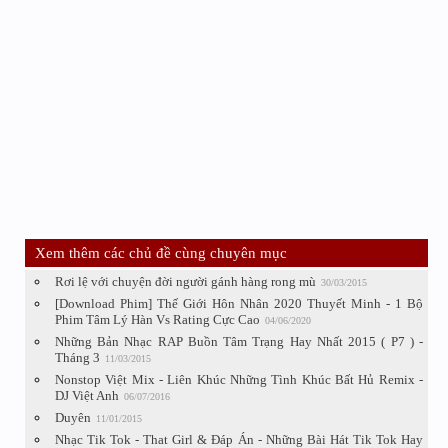
Xem thêm các chủ đề cùng chuyên mục
Rơi lệ với chuyện đời người gánh hàng rong mù
30/03/2015
[Download Phim] Thế Giới Hôn Nhân 2020 Thuyết Minh - 1 Bộ
Phim Tâm Lý Hàn Vs Rating Cực Cao
04/06/2020
Những Bản Nhạc RAP Buồn Tâm Trạng Hay Nhất 2015 ( P7 ) -
Tháng 3
11/03/2015
Nonstop Việt Mix - Liên Khúc Những Tình Khúc Bất Hủ Remix -
DJ Việt Anh
06/07/2016
Duyên
11/01/2015
Nhạc Tik Tok - That Girl & Đáp Án - Những Bài Hát Tik Tok Hay