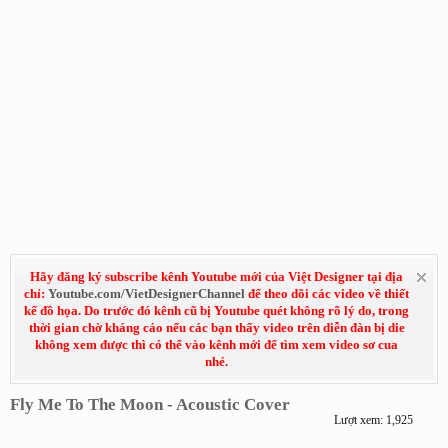
Hãy đăng ký subscribe kênh Youtube mới của Việt Designer tại địa
chỉ:
Youtube.com/VietDesignerChannel
để theo dõi các video về thiết
kế đồ họa. Do trước đó kênh cũ bị Youtube quét không rõ lý do, trong
thời gian chờ kháng cáo nếu các bạn thấy video trên diễn đàn bị die
không xem được thì có thể vào kênh mới để tìm xem video sơ cua
nhé.
Fly Me To The Moon - Acoustic Cover
Lượt xem: 1,925