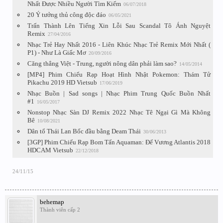
Nhất Được Nhiều Người Tìm Kiếm
06/07/2018
20 Ý tưởng thủ công độc đáo
06/05/2021
Trấn Thành Lên Tiếng Xin Lỗi Sau Scandal Tô Ánh Nguyệt
Remix
27/04/2016
Nhạc Trẻ Hay Nhất 2016 - Liên Khúc Nhạc Trẻ Remix Mới Nhất (
P1) - Như Là Giấc Mơ
20/09/2016
Căng thẳng Việt - Trung, người nông dân phải làm sao?
14/05/2014
[MP4] Phim Chiếu Rạp Hoạt Hình Nhật Pokemon: Thám Tử
Pikachu 2019 HD Vietsub
17/06/2019
Nhạc Buồn | Sad songs | Nhạc Phim Trung Quốc Buồn Nhất
#1
16/05/2017
Nonstop Nhạc Sàn DJ Remix 2022 Nhạc Tê Ngại Gì Mà Không
Bê
10/08/2021
Dân tổ Thái Lan Bốc đầu bằng Deam Thái
30/06/2013
[3GP] Phim Chiếu Rạp Bom Tấn Aquaman: Đế Vương Atlantis 2018
HDCAM Vietsub
22/12/2018
24/11/15
behemap
Thành viên cấp 2