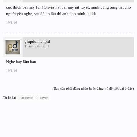
cực thích bài này lun! Olivia hát bài này rất tuyệt, mình cũng từng hát cho
người yêu nghe, sau đó ko lâu thì anh í bỏ mình! kkkk
19/1/16
giupdomienphi
Thành viên cấp 1
Nghe hay lắm bạn
19/1/16
(Bạn cần phải đăng nhập hoặc đăng ký để viết bài ở đây)
Từ khóa:
acoustic
cover