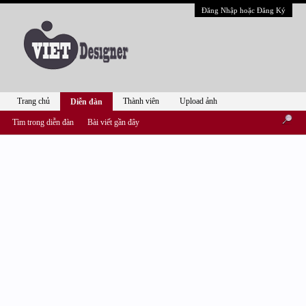
Đăng Nhập hoặc Đăng Ký
Trang chủ
Thành viên
Upload ảnh
Diễn đàn
Tìm trong diễn đàn
Bài viết gần đây