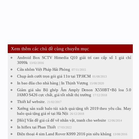
Xem thêm các chủ đề cùng chuyên mục
Android Box SCTV Himedia Q10 giải trí cao cấp số 1 giá chỉ
3099k
13/02/2016
Cửa nhôm Việt Pháp Hải Phòng
07/11/2015
Chụp ảnh cưới trọn gói giá 11tr tại TP.HCM
01/08/2013
In bao đũa cho nhà hàng | In Thịnh Vượng
15/08/2020
Giảm giá sâu Bộ ghép Âm Amply Denon X550BT+Bộ loa 5.0
JAMO S426 cực chất, giá tốt nhất thị trường
17/12/2018
Thiết kế website.
21/02/2017
Xưởng sản xuất balo túi xách quà tặng tết 2019 theo yêu cầu. May
balo quà tặng giá rẻ tại Hà Nội
26/12/2018
[Hỏi] Vấn đề giá cả để vẽ nhân vật, tranh cho website
12/06/2014
In hiflex tại Phan Thiết
17/03/2022
Điện thoại 4 sim Land Rover K999 2016 pin siêu khủng
13/08/2016