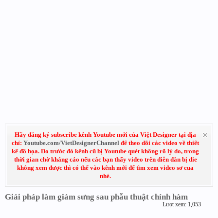
Hãy đăng ký subscribe kênh Youtube mới của Việt Designer tại địa
chỉ:
Youtube.com/VietDesignerChannel
để theo dõi các video về thiết
kế đồ họa. Do trước đó kênh cũ bị Youtube quét không rõ lý do, trong
thời gian chờ kháng cáo nếu các bạn thấy video trên diễn đàn bị die
không xem được thì có thể vào kênh mới để tìm xem video sơ cua
nhé.
Giải pháp làm giảm sưng sau phẫu thuật chỉnh hàm
Lượt xem: 1,053