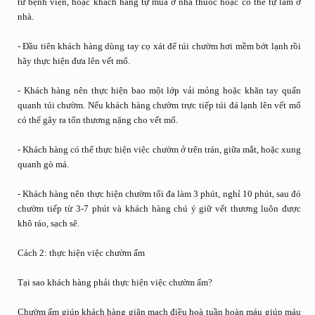
từ bệnh viện, hoặc khách hàng tự mua ở nhà thuốc hoặc có thể tự làm ở
nhà.
- Đầu tiên khách hàng dùng tay cọ xát để túi chườm hơi mềm bớt lạnh rồi
hãy thực hiện đưa lên vết mổ.
- Khách hàng nên thực hiện bao một lớp vải mỏng hoặc khăn tay quấn
quanh túi chườm. Nếu khách hàng chườm trực tiếp túi đá lạnh lên vết mổ
có thể gây ra tổn thương nặng cho vết mổ.
- Khách hàng có thể thực hiện việc chườm ở trên trán, giữa mắt, hoặc xung
quanh gò má.
- Khách hàng nên thực hiện chườm tối đa làm 3 phút, nghỉ 10 phút, sau đó
chườm tiếp từ 3-7 phút và khách hàng chú ý giữ vết thương luôn được
khô ráo, sạch sẽ.
Cách 2: thực hiện việc chườm ấm
Tại sao khách hàng phải thực hiện việc chườm ấm?
Chườm ấm giúp khách hàng giãn mạch điều hoà tuần hoàn máu giúp máu