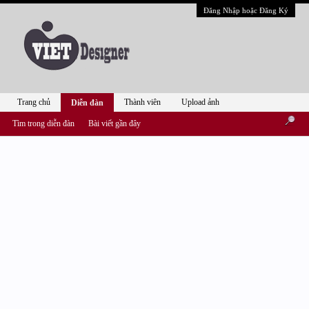
Đăng Nhập hoặc Đăng Ký
Trang chủ
Thành viên
Upload ảnh
Diễn đàn
Tìm trong diễn đàn
Bài viết gần đây