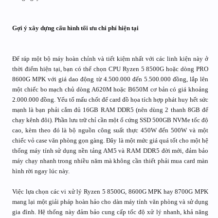
Gợi ý xây dựng cấu hình tối ưu chi phí hiện tại
Để ráp một bộ máy hoàn chỉnh và tiết kiệm nhất với các linh kiện này ở
thời điểm hiện tại, bạn có thể chọn CPU Ryzen 5 8500G hoặc dòng PRO
8600G MPK với giá dao động từ 4.500.000 đến 5.500.000 đồng, lắp lên
một chiếc bo mạch chủ dòng A620M hoặc B650M cơ bản có giá khoảng
2.000.000 đồng. Yếu tố mấu chốt để card đồ họa tích hợp phát huy hết sức
mạnh là bạn phải cắm đủ 16GB RAM DDR5 (nên dùng 2 thanh 8GB để
chạy kênh đôi). Phần lưu trữ chỉ cần một ổ cứng SSD 500GB NVMe tốc độ
cao, kèm theo đó là bộ nguồn công suất thực 450W đến 500W và một
chiếc vỏ case văn phòng gọn gàng. Đây là một mức giá quá tốt cho một hệ
thống máy tính sử dụng nền tảng AM5 và RAM DDR5 đời mới, đảm bảo
máy chạy nhanh trong nhiều năm mà không cần thiết phải mua card màn
hình rời ngay lúc này.
Việc lựa chọn các vi xử lý Ryzen 5 8500G, 8600G MPK hay 8700G MPK
mang lại một giải pháp hoàn hảo cho dàn máy tính văn phòng và sử dụng
gia đình. Hệ thống này đảm bảo cung cấp tốc độ xử lý nhanh, khả năng