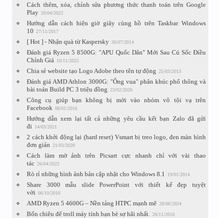
Cách thêm, xóa, chỉnh sửa phương thức thanh toán trên Google
Play
20/04/2022
Hướng dẫn cách hiện giờ giây cùng hồ trên Taskbar Windows
10
27/11/2017
[ Hot ] - Nhận quà từ Kaspersky
30/07/2014
Đánh giá Ryzen 5 8500G: "APU Quốc Dân" Mới Sau Cú Sốc Điều
Chỉnh Giá
10/11/2025
Chia sẻ website tạo Logo Adobe theo tên tự động
25/03/2013
Đánh giá AMD Athlon 3000G: "Ông vua" phân khúc phổ thông và
bài toán Build PC 3 triệu đồng
23/02/2026
Công cụ giúp bạn không bị mời vào nhóm vô tội vạ trên
Facebook
06/01/2016
Hướng dẫn xem lại tất cả những yêu cầu kết bạn Zalo đã gửi
đi
14/03/2021
2 cách khởi động lại (hard reset) Vsmart bị treo logo, đen màn hình
đơn giản
21/03/2020
Cách làm mờ ảnh trên Picsart cực nhanh chỉ với vài thao
tác
26/04/2022
Rò rỉ những hình ảnh bản cập nhật cho Windows 8.1
19/01/2014
Share 3000 mẫu slide PowerPoint với thiết kế đẹp tuyệt
vời
06/10/2016
AMD Ryzen 5 4600G – Nền tảng HTPC mạnh mẽ
28/06/2024
Bốn chiêu để troll máy tính bạn bè sợ hãi nhất.
26/11/2016