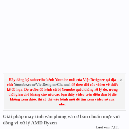
Hãy đăng ký subscribe kênh Youtube mới của Việt Designer tại địa
chỉ:
Youtube.com/VietDesignerChannel
để theo dõi các video về thiết
kế đồ họa. Do trước đó kênh cũ bị Youtube quét không rõ lý do, trong
thời gian chờ kháng cáo nếu các bạn thấy video trên diễn đàn bị die
không xem được thì có thể vào kênh mới để tìm xem video sơ cua
nhé.
Giải pháp máy tính văn phòng và cơ bản chuẩn mực với
dòng vi xử lý AMD Ryzen
Lượt xem: 7,131