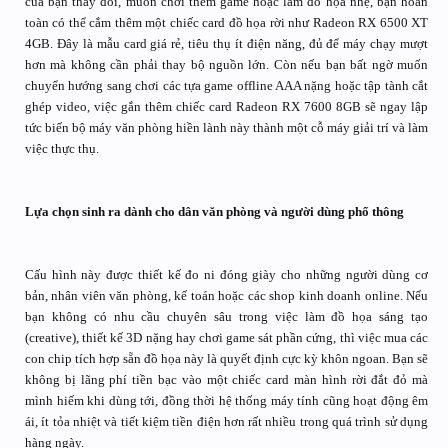
của bạn thay đổi, muốn chơi thêm game hoặc làm đồ họa nhẹ, bạn hoàn
toàn có thể cắm thêm một chiếc card đồ họa rời như Radeon RX 6500 XT
4GB. Đây là mẫu card giá rẻ, tiêu thụ ít điện năng, đủ để máy chạy mượt
hơn mà không cần phải thay bộ nguồn lớn. Còn nếu bạn bất ngờ muốn
chuyển hướng sang chơi các tựa game offline AAA nặng hoặc tập tành cắt
ghép video, việc gắn thêm chiếc card Radeon RX 7600 8GB sẽ ngay lập
tức biến bộ máy văn phòng hiền lành này thành một cỗ máy giải trí và làm
việc thực thụ.
Lựa chọn sinh ra dành cho dân văn phòng và người dùng phổ thông
Cấu hình này được thiết kế đo ni đóng giày cho những người dùng cơ
bản, nhân viên văn phòng, kế toán hoặc các shop kinh doanh online. Nếu
bạn không có nhu cầu chuyên sâu trong việc làm đồ họa sáng tạo
(creative), thiết kế 3D nặng hay chơi game sát phần cứng, thì việc mua các
con chip tích hợp sẵn đồ họa này là quyết định cực kỳ khôn ngoan. Bạn sẽ
không bị lãng phí tiền bạc vào một chiếc card màn hình rời đắt đỏ mà
mình hiếm khi dùng tới, đồng thời hệ thống máy tính cũng hoạt động êm
ái, ít tỏa nhiệt và tiết kiệm tiền điện hơn rất nhiều trong quá trình sử dụng
hàng ngày.