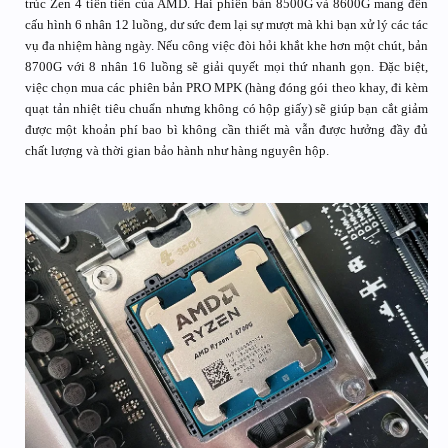
trúc Zen 4 tiên tiến của AMD. Hai phiên bản 8500G và 8600G mang đến
cấu hình 6 nhân 12 luồng, dư sức đem lại sự mượt mà khi bạn xử lý các tác
vụ đa nhiệm hàng ngày. Nếu công việc đòi hỏi khắt khe hơn một chút, bản
8700G với 8 nhân 16 luồng sẽ giải quyết mọi thứ nhanh gọn. Đặc biệt,
việc chọn mua các phiên bản PRO MPK (hàng đóng gói theo khay, đi kèm
quạt tản nhiệt tiêu chuẩn nhưng không có hộp giấy) sẽ giúp bạn cắt giảm
được một khoản phí bao bì không cần thiết mà vẫn được hưởng đầy đủ
chất lượng và thời gian bảo hành như hàng nguyên hộp.