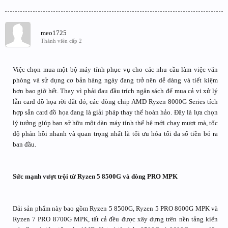
meo1725
Thành viên cấp 2
Việc chọn mua một bộ máy tính phục vụ cho các nhu cầu làm việc văn
phòng và sử dụng cơ bản hàng ngày đang trở nên dễ dàng và tiết kiệm
hơn bao giờ hết. Thay vì phải đau đầu trích ngân sách để mua cả vi xử lý
lẫn card đồ họa rời đắt đỏ, các dòng chip AMD Ryzen 8000G Series tích
hợp sẵn card đồ họa đang là giải pháp thay thế hoàn hảo. Đây là lựa chọn
lý tưởng giúp bạn sở hữu một dàn máy tính thế hệ mới chạy mượt mà, tốc
độ phản hồi nhanh và quan trọng nhất là tối ưu hóa tối đa số tiền bỏ ra
ban đầu.
Sức mạnh vượt trội từ Ryzen 5 8500G và dòng PRO MPK
Dải sản phẩm này bao gồm Ryzen 5 8500G, Ryzen 5 PRO 8600G MPK và
Ryzen 7 PRO 8700G MPK, tất cả đều được xây dựng trên nền tảng kiến