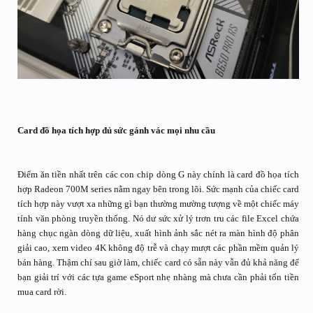
Card đồ họa tích hợp đủ sức gánh vác mọi nhu cầu
Điểm ăn tiền nhất trên các con chip dòng G này chính là card đồ họa tích
hợp Radeon 700M series nằm ngay bên trong lõi. Sức mạnh của chiếc card
tích hợp này vượt xa những gì bạn thường mường tượng về một chiếc máy
tính văn phòng truyền thống. Nó dư sức xử lý trơn tru các file Excel chứa
hàng chục ngàn dòng dữ liệu, xuất hình ảnh sắc nét ra màn hình độ phân
giải cao, xem video 4K không độ trễ và chạy mượt các phần mềm quản lý
bán hàng. Thậm chí sau giờ làm, chiếc card có sẵn này vẫn đủ khả năng để
bạn giải trí với các tựa game eSport nhẹ nhàng mà chưa cần phải tốn tiền
mua card rời.