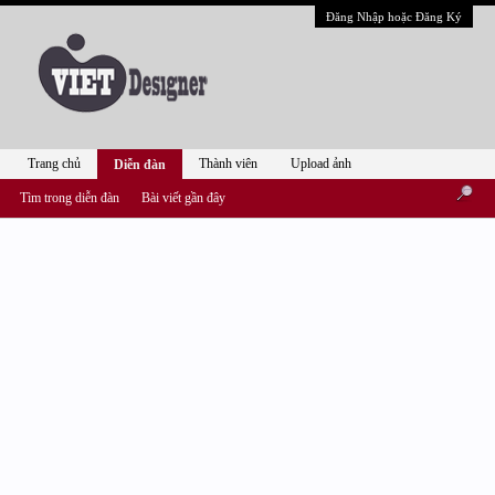
Đăng Nhập hoặc Đăng Ký
Trang chủ
Thành viên
Upload ảnh
Diễn đàn
Tìm trong diễn đàn
Bài viết gần đây