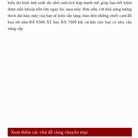
hiển thị hình ảnh xuất sắc nhờ card tích hợp mạnh mẽ, giúp bạn tiết kiệm
được một khoản tiền lớn ngay lúc mua máy. Hơn nữa, với khả năng tương
thích dài hạn, máy của bạn sẽ luôn sẵn sàng chào đón những chiếc card đồ
họa rời như RX 6500 XT hay RX 7600 bất cứ khi nào bạn có nhu cầu
nâng cấp.
Xem thêm các chủ đề cùng chuyên mục