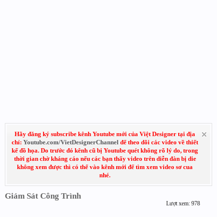
Hãy đăng ký subscribe kênh Youtube mới của Việt Designer tại địa
chỉ:
Youtube.com/VietDesignerChannel
để theo dõi các video về thiết
kế đồ họa. Do trước đó kênh cũ bị Youtube quét không rõ lý do, trong
thời gian chờ kháng cáo nếu các bạn thấy video trên diễn đàn bị die
không xem được thì có thể vào kênh mới để tìm xem video sơ cua
nhé.
Giám Sát Công Trình
Lượt xem: 978