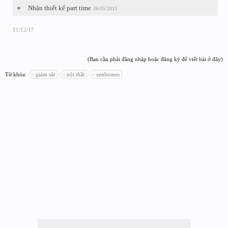
Nhận thiết kế part time
06/05/2013
11/12/17
(Bạn cần phải đăng nhập hoặc đăng ký để viết bài ở đây)
Từ khóa:
giám sát
nội thất
zenhomes