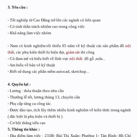
3. Yêu cầu :
- Tốt nghiệp từ Cao Đẳng trở lên các ngành có liên quan
- Có tinh thần trách nhiệm cao trong công việc
- Khả năng làm việc nhóm
- Nam có kinh nghiệm tối thiểu 05 năm về kỹ thuật các sản phẩm đồ
nội
thất
, các phụ kiện thiết bị hiện đại,
giám sát
thi công
- Có đam mê và hiểu biết về lĩnh vực
nội thất
: đồ gỗ ,sofa...
- Am hiểu về bản vẽ kỹ thuật
- Biết sử dụng các phần mềm autocad, sketchup...
4. Quyền lợi :
- Lương : thỏa thuận theo nhu cầu
- Thưởng lễ tết, lương tháng 13, chuyên cần
- Phụ cấp tăng ca công tác.
- Được đào tạo, tích lũy thêm nhiều kinh nghiệm về kiên thức trong ngành
( đặc biệt là phụ kiện và thiết bị )
- Cơ hội thăng tiến cao
5. Thông tin khác :
- Địa điểm làm việc : 233B- Bùi Thị Xuân- Phường 1- Tân Bình- Hồ Chí