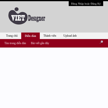
Đăng Nhập hoặc Đăng Ký
Trang chủ
Thành viên
Upload ảnh
Diễn đàn
Tìm trong diễn đàn
Bài viết gần đây