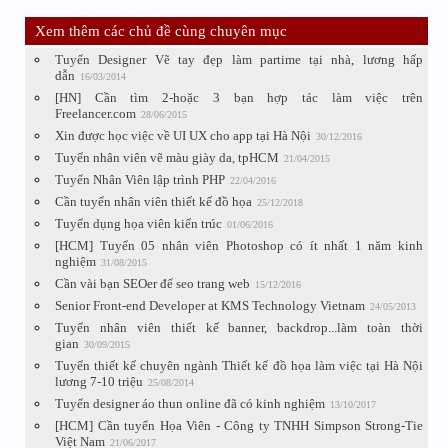
Xem thêm các chủ đề cùng chuyên mục
Tuyển Designer Vẽ tay đẹp làm partime tại nhà, lương hấp
dẫn
16/03/2014
[HN] Cần tìm 2-hoặc 3 bạn hợp tác làm việc trên
Freelancer.com
28/06/2015
Xin được học việc về UI UX cho app tại Hà Nội
30/12/2016
Tuyển nhân viên vẽ màu giày da, tpHCM
21/04/2015
Tuyển Nhân Viên lập trình PHP
22/04/2016
Cần tuyển nhân viên thiết kế đồ họa
25/12/2018
Tuyển dụng họa viên kiến trúc
01/06/2016
[HCM] Tuyển 05 nhân viên Photoshop có ít nhất 1 năm kinh
nghiệm
31/08/2015
Cần vài bạn SEOer để seo trang web
15/12/2016
Senior Front-end Developer at KMS Technology Vietnam
24/05/2013
Tuyển nhân viên thiết kế banner, backdrop...làm toàn thời
gian
30/09/2015
Tuyển thiết kế chuyên ngành Thiết kế đồ họa làm việc tại Hà Nội
lương 7-10 triệu
25/08/2014
Tuyển designer áo thun online đã có kinh nghiệm
13/10/2017
[HCM] Cần tuyển Họa Viên - Công ty TNHH Simpson Strong-Tie
Việt Nam
21/06/2017