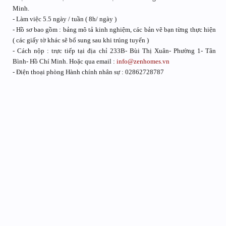
Minh.
- Làm việc 5.5 ngày / tuần ( 8h/ ngày )
- Hồ sơ bao gồm : bảng mô tả kinh nghiệm, các bản vẽ bạn từng thực hiện
( các giấy tờ khác sẽ bổ sung sau khi trúng tuyển )
- Cách nộp : trực tiếp tại địa chỉ 233B- Bùi Thị Xuân- Phường 1- Tân
Bình- Hồ Chí Minh. Hoặc qua email :
info@zenhomes.vn
- Điện thoại phòng Hành chính nhân sự : 02862728787