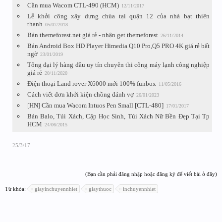
Cần mua Wacom CTL-490 (HCM)
12/11/2017
Lễ khởi công xây dựng chùa tại quận 12 của nhà bạt thiên
thanh
05/07/2018
Bán themeforest.net giá rẻ - nhận get themeforest
26/11/2014
Bán Android Box HD Player Himedia Q10 Pro,Q5 PRO 4K giá rẻ bất
ngờ
23/01/2019
Tổng đại lý hàng đầu uy tín chuyên thi công máy lạnh công nghiệp
giá rẻ
20/11/2020
Điện thoại Land rover X6000 mới 100% funbox
11/05/2016
Cách viết đơn khởi kiện chồng đánh vợ
26/01/2023
[HN] Cần mua Wacom Intuos Pen Small [CTL-480]
17/01/2017
Bán Balo, Túi Xách, Cặp Học Sinh, Túi Xách Nữ Bền Đẹp Tại Tp
HCM
24/06/2015
25/3/17
(Bạn cần phải đăng nhập hoặc đăng ký để viết bài ở đây)
Từ khóa:
giayinchuyennhiet
giaythuoc
inchuyennhiet