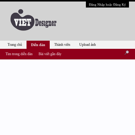
Đăng Nhập hoặc Đăng Ký
Trang chủ
Thành viên
Upload ảnh
Diễn đàn
Tìm trong diễn đàn
Bài viết gần đây