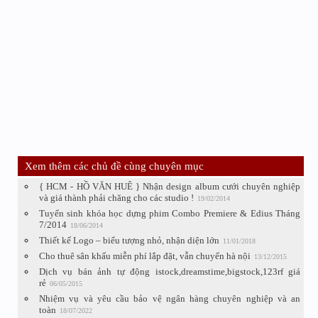
Xem thêm các chủ đề cùng chuyên mục
{ HCM - HỒ VĂN HUÊ } Nhận design album cưới chuyên nghiệp
và giá thành phải chăng cho các studio !
19/02/2014
Tuyển sinh khóa học dựng phim Combo Premiere & Edius Tháng
7/2014
18/06/2014
Thiết kế Logo – biểu tượng nhỏ, nhận diện lớn
11/01/2018
Cho thuê sân khấu miễn phí lắp đặt, vẫn chuyển hà nội
13/12/2015
Dịch vụ bán ảnh tự động istock,dreamstime,bigstock,123rf giá
rẻ
06/05/2015
Nhiệm vụ và yêu cầu bảo vệ ngân hàng chuyên nghiệp và an
toàn
18/07/2022