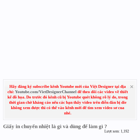
Hãy đăng ký subscribe kênh Youtube mới của Việt Designer tại địa
chỉ:
Youtube.com/VietDesignerChannel
để theo dõi các video về thiết
kế đồ họa. Do trước đó kênh cũ bị Youtube quét không rõ lý do, trong
thời gian chờ kháng cáo nếu các bạn thấy video trên diễn đàn bị die
không xem được thì có thể vào kênh mới để tìm xem video sơ cua
nhé.
Giấy in chuyển nhiệt là gì và dùng để làm gì ?
Lượt xem: 1,192