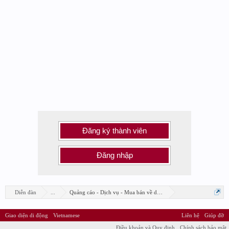
Đăng ký thành viên
Đăng nhập
Diễn đàn
...
Quảng cáo - Dịch vụ - Mua bán về design
Giao diện di động
Vietnamese
Liên hệ
Giúp đỡ
Điều khoản và Quy định
Chính sách bảo mật