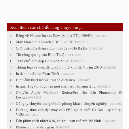
Xem thêm các chủ đề cùng chuyên mục
Bảng vẽ Wacom Intuos Draw (xanh) CTL-490/B0
11/12/2017
Máy khoan búa Bosch GBH 2-26 DE
19/03/2016
Giới thiệu địa điểm chụp hình đẹp - Hồ Ba Bể
03/06/2016
Thi công quảng cáo Bình Thuận
14/11/2023
Tinh chất làm đẹp Collagen Adiva
15/06/2015
Thông báo về việc đăng ký thi thử khối H, V năm 2013
22/05/2013
In danh thiếp tại Phan Thiết
25/08/2020
Hình ảnh thiết kế biệt thự cổ điển đẹp
17/09/2019
In quà tặng - In logo lên mọi chất liệu làm quà tặng
09/09/2018
Chuyên Apple Macbook Retina/Pro cho dân Photoshop &
Design
07/04/2016
Công ty chuyên bọc ghế sofa phòng khách chuyên nghiệp
19/01/2016
Dịch vụ thuê chỗ đặt máy chủ FPT giá rẻ nhất Hà Nội - uy tín tại
VDO
03/07/2015
Dán phim cách nhiệt ô tô, xe hơi - hạn chế nứt, bể kính
19/09/2017
Photoshop thật đơn giản
28/03/2015