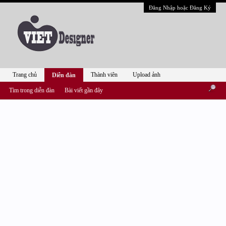
Đăng Nhập hoặc Đăng Ký
Trang chủ
Thành viên
Upload ảnh
Diễn đàn
Tìm trong diễn đàn
Bài viết gần đây