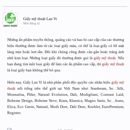
Giấy mỹ thuật Lan Vi
Mới đăng kí
Những ấn phẩm truyền thông, quảng cáo và bao bì cao cấp của các thương
hiệu thường được làm từ các loại giấy màu, có thể là loại giấy có bề mặt
láng mịn hoặc hơi sần. Đôi khi chúng cũng được cán gân hoặc tráng ánh
nhũ kim loại. Những loại giấy đó thường được gọi là
giấy mỹ thuật
. Nếu
bạn đang tìm một loại giấy để làm các ấn phẩm cao cấp, thì
giấy mỹ thuật
là loại giấy bạn không thể bỏ qua.
Hiện nay, Giấy Lan Vi là nhà phân phối độc quyền các nhãn hiệu
giấy mỹ
thuật
nổi tiếng trên thế giới tại Việt Nam như: Stardream, So…Silk,
Monnalisa, Plike, Natural Evolution, Dali, Modigliani, Contrast Laid,
Boheme Design, Boheme Neve, Kiara, Klassica, Magno Satin, So…Jeans,
Elica, Eco Green, Natural, Modi Dore, Dali Dore, Koehler, EuroPremium,
Registro.