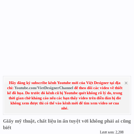
Hãy đăng ký subscribe kênh Youtube mới của Việt Designer tại địa
chỉ:
Youtube.com/VietDesignerChannel
để theo dõi các video về thiết
kế đồ họa. Do trước đó kênh cũ bị Youtube quét không rõ lý do, trong
thời gian chờ kháng cáo nếu các bạn thấy video trên diễn đàn bị die
không xem được thì có thể vào kênh mới để tìm xem video sơ cua
nhé.
Giấy mỹ thuật, chất liệu in ấn tuyệt vời không phải ai cũng
biết
Lượt xem: 2,208