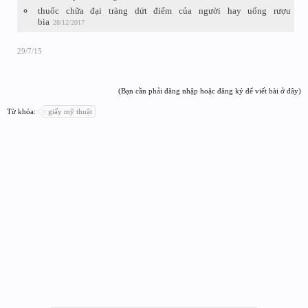
thuốc chữa đại tràng dứt điểm của người hay uống rượu
bia
28/12/2017
29/7/15
(Bạn cần phải đăng nhập hoặc đăng ký để viết bài ở đây)
Từ khóa:
giấy mỹ thuật