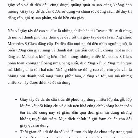
giày vào và đi đến đâu cũng được, quăng quật ra sao cũng không ảnh
hưởng. Giày tây đế da cần được sử dụng và chăm sóc đúng cách để duy trì
đẳng cấp, giá trị sản phẩm, và độ bền của giày.
Nếu ví giày tây đế cao su đúc là những chiếc bán tải Toyota Hilux đi rừng,
đi núi, đi thành phố hay thôn quê đều tốt thì giày tây đế da là những chiếc
Mercedes S-Class đẳng cấp. Đi đến đâu mọi người đều nhìn ngưỡng mộ, là
biểu tượng của giàu sang và thành đạt, giá tiền cực đắt, không một ai nói
rằng xe Mercedes không bền. Thế nhưng những chiếc Mercedes S Class
hoàn toàn không thể băng rừng băng suối, đi đường xấu, đường miền quê
mà không chịu tổn hại nào. Những chiếc xe dòng cao cấp chủ yếu vẫn là
những nơi thành phố sang trọng phồn hoa, đường xá tốt, nơi mà những
chiếc xe này được thiết kế để sử dụng.
Giày tây đế da do cấu trúc đế phức tạp dùng nhiều lớp da, gỗ, lớp
lót êm kết nối bằng chỉ và đinh nên khá cứng chứ không hoàn toàn
êm ái. Độ cứng này sẽ giảm dần qua thời gian sử dụng nhưng
không tuyệt đối mềm. Mục đích chính là giữ form chuẩn cho đôi
giày qua sự dụng.
Thời gian đầu đi đế da sẽ khá là trơn do lớp da chưa trầy trong quá