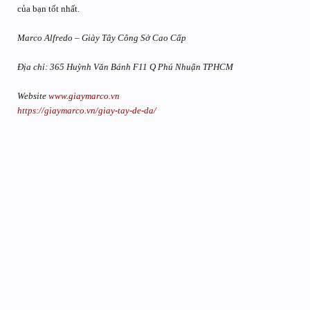
của bạn tốt nhất.
Marco Alfredo – Giày Tây Công Sở Cao Cấp
Địa chỉ: 365 Huỳnh Văn Bánh F11 Q Phú Nhuận TPHCM
Website
www.giaymarco.vn
https://giaymarco.vn/giay-tay-de-da/