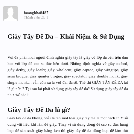
hoangkha8487
Thành viên cấp 1
Giày Tây Đế Da – Khái Niệm & Sử Dụng
Với đa phần mọi người định nghĩa giày tây là giày có lớp da bên trên dán
keo với lớp đế cao su đúc bên dưới. Những định nghĩa về giày oxford,
giày derby, giày loafer, giày wholecut, giày captoe, giày wingtips, giày
semi brogue, giày quarter brogue, giày spectator, giày double monk, giày
single monk… vẫn còn xa lạ với đại đa số. Thế thì GIÀY TÂY ĐẾ DA lại
là gì nữa ? Tại sao lại phải sử dụng giày tây đế da? Sử dụng giày tây đế da
như thế nào?
Giày Tây Đế Da là gì?
Giày tây đế da không phải là tên một loại giày tây mà là một cách thức sử
dụng vật liệu khi làm đế giày. Thay vì sử dụng dòng đế cao su đúc hàng
loạt đế sản xuất giày bằng keo thì giày tây đế da dùng loại đế làm thủ