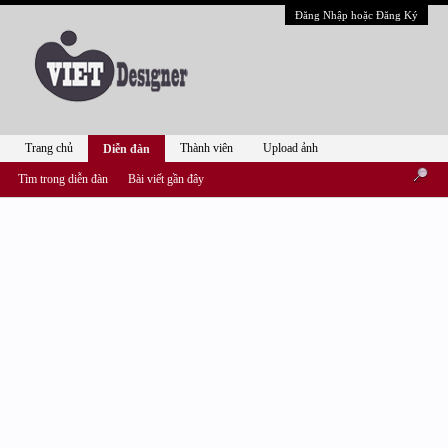
Đăng Nhập hoặc Đăng Ký
Trang chủ
Thành viên
Upload ảnh
Diễn đàn
Tìm trong diễn đàn
Bài viết gần đây