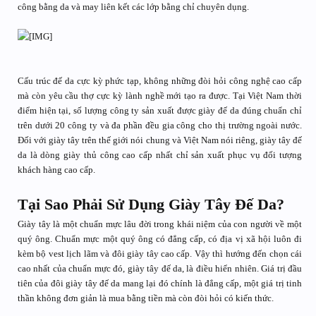
công bằng da và may liên kết các lớp bằng chỉ chuyên dụng.
Cấu trúc đế da cực kỳ phức tạp, không những đòi hỏi công nghệ cao cấp
mà còn yêu cầu thợ cực kỳ lành nghề mới tạo ra được. Tại Việt Nam thời
điểm hiện tại, số lượng công ty sản xuất được giày đế da đúng chuẩn chỉ
trên dưới 20 công ty và đa phần đều gia công cho thị trường ngoài nước.
Đối với giày tây trên thế giới nói chung và Việt Nam nói riêng, giày tây đế
da là dòng giày thủ công cao cấp nhất chỉ sản xuất phục vụ đối tượng
khách hàng cao cấp.
Tại Sao Phải Sử Dụng Giày Tây Đế Da?
Giày tây là một chuẩn mực lâu đời trong khái niệm của con người về một
quý ông. Chuẩn mực một quý ông có đẳng cấp, có địa vị xã hội luôn đi
kèm bộ vest lịch lãm và đôi giày tây cao cấp. Vậy thì hướng đến chọn cái
cao nhất của chuẩn mực đó, giày tây đế da, là điều hiển nhiên. Giá trị đầu
tiên của đôi giày tây đế da mang lại đó chính là đẳng cấp, một giá trị tinh
thần không đơn giản là mua bằng tiền mà còn đòi hỏi có kiến thức.