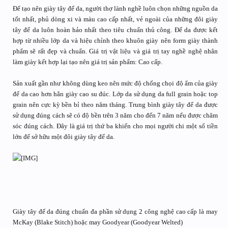
Để tạo nên giày tây đế da, người thợ lành nghề luôn chọn những nguồn da
tốt nhất, phủ dòng xi và màu cao cấp nhất, vẻ ngoài của những đôi giày
tây đế da luôn hoàn hảo nhất theo tiêu chuẩn thủ công. Đế da được kết
hợp từ nhiều lớp da và hiệu chỉnh theo khuôn giày nên form giày thành
phẩm sẽ rất đẹp và chuẩn. Giá trị vật liệu và giá trị tay nghề nghệ nhân
làm giày kết hợp lại tạo nên giá trị sản phẩm: Cao cấp.
Sản xuất gần như không dùng keo nên mức độ chống chọi độ ẩm của giày
đế da cao hơn hẳn giày cao su đúc. Lớp da sử dụng da full grain hoặc top
grain nên cực kỳ bền bỉ theo năm tháng. Trung bình giày tây đế da được
sử dụng đúng cách sẽ có độ bền trên 3 năm cho đến 7 năm nếu được chăm
sóc đúng cách. Đây là giá trị thứ ba khiến cho mọi người chi một số tiền
lớn để sở hữu một đôi giày tây đế da.
Giày tây đế da đúng chuẩn đa phần sử dụng 2 công nghệ cao cấp là may
McKay (Blake Stitch) hoặc may Goodyear (Goodyear Welted)