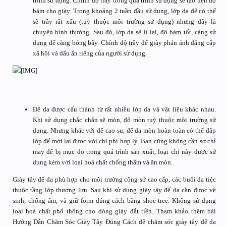
trình sử dụng. Chính độ trầy trong quá trình sử dụng sẽ tạo nên độ
bám cho giày. Trong khoảng 2 tuần đầu sử dụng, lớp da đế có thể
sẽ trầy rât xấu (tuỳ thuộc môi trường sử dụng) nhưng đây là
chuyện bình thường. Sau đó, lớp da sẽ lì lại, độ bám tốt, càng sử
dụng đế càng bóng bẩy. Chính độ trầy đế giày phản ánh đẳng cấp
xã hội và dấu ấn riêng của người sử dụng.
Đế da được cấu thành từ rất nhiều lớp da và vật liệu khác nhau.
Khi sử dụng chắc chắn sẽ mòn, độ mòn tuỳ thuộc môi trường sử
dụng. Nhưng khác với đế cao su, đế da mòn hoàn toàn có thể đắp
lớp đế mới lại được với chi phí hợp lý. Bạn cũng không cần sợ chỉ
may đế bị mục do trong quá trình sản xuất, loại chỉ này được sử
dụng kèm với loại hoá chất chống thấm và ăn mòn.
Giày tây đế da phù hợp cho môi trường công sở cao cấp, các buổi dạ tiệc
thuộc tầng lớp thượng lưu. Sau khi sử dụng giày tây đế da cần được vệ
sinh, chống ẩm, và giữ form đúng cách bằng shoe-tree. Không sử dụng
loại hoá chất phổ thông cho dòng giày đắt tiền. Tham khảo thêm bài
Hướng Dẫn Chăm Sóc Giày Tây Đúng Cách để chăm sóc giày tây đế da