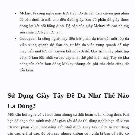
Mckay: là công nghệ may trực tiếp lớp da bên trên xuyên qua phần
đế bên dưới từ mũi cho đến đuôi giày. Sau đó phần đế giày được
đóng lại kết nối bằng đinh. Độ bền của giày Mckay rất cao nhưng
sửa chữa cực kỳ phức tạp.
Goodyear: là công nghệ may liên kết phần da trên với một lớp da
viền xung quanh đế. Sau đó, từ lớp da viền xung quanh đế này
may tiếp một lớp chỉ xuyên kết nối với đế. Quy trình này phức tạp
và khó làm bậc nhất và cao cấp nhất thế giới hiện nay. Tuy có khả
năng sửa chửa hơn dòng Mckay nhưng chi phí sửa chửa cũng rất
tốn kém.
Sử Dụng Giày Tây Đế Da Như Thế Nào
Là Đúng?
Một câu hỏi nghe có vẻ hơi thừa nhưng sự thật hoàn toàn không thừa. Khi
bạn đã chọn cho mình một đôi giày tây đế da thì đồng nghĩa bạn đã vươn
tới một phân khúc, một đẳng cấp nhất định. Giày tây đế da là một đẳng
cấp cao, giá trị cao, độ bền cao nhưng không có nghĩa là bạn cứ việc xỏ