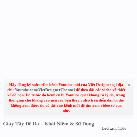
Hãy đăng ký subscribe kênh Youtube mới của Việt Designer tại địa
chỉ:
Youtube.com/VietDesignerChannel
để theo dõi các video về thiết
kế đồ họa. Do trước đó kênh cũ bị Youtube quét không rõ lý do, trong
thời gian chờ kháng cáo nếu các bạn thấy video trên diễn đàn bị die
không xem được thì có thể vào kênh mới để tìm xem video sơ cua
nhé.
Giày Tây Đế Da – Khái Niệm & Sử Dụng
Lượt xem: 1,038