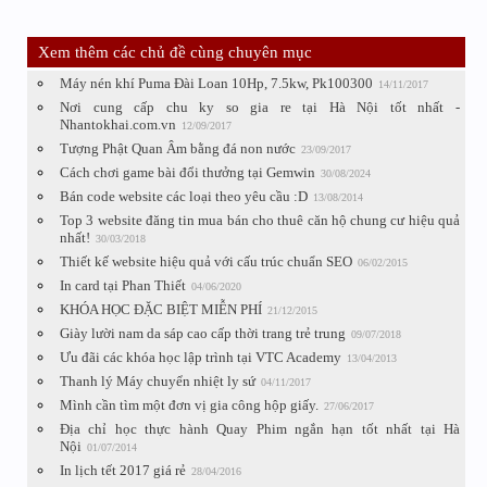
Xem thêm các chủ đề cùng chuyên mục
Máy nén khí Puma Đài Loan 10Hp, 7.5kw, Pk100300
14/11/2017
Nơi cung cấp chu ky so gia re tại Hà Nội tốt nhất -
Nhantokhai.com.vn
12/09/2017
Tượng Phật Quan Âm bằng đá non nước
23/09/2017
Cách chơi game bài đổi thưởng tại Gemwin
30/08/2024
Bán code website các loại theo yêu cầu :D
13/08/2014
Top 3 website đăng tin mua bán cho thuê căn hộ chung cư hiệu quả
nhất!
30/03/2018
Thiết kế website hiệu quả với cấu trúc chuẩn SEO
06/02/2015
In card tại Phan Thiết
04/06/2020
KHÓA HỌC ĐẶC BIỆT MIỄN PHÍ
21/12/2015
Giày lười nam da sáp cao cấp thời trang trẻ trung
09/07/2018
Ưu đãi các khóa học lập trình tại VTC Academy
13/04/2013
Thanh lý Máy chuyển nhiệt ly sứ
04/11/2017
Mình cần tìm một đơn vị gia công hộp giấy.
27/06/2017
Địa chỉ học thực hành Quay Phim ngắn hạn tốt nhất tại Hà
Nội
01/07/2014
In lịch tết 2017 giá rẻ
28/04/2016