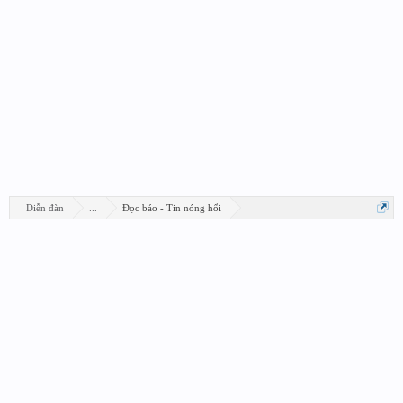
Diễn đàn
...
Đọc báo - Tin nóng hổi