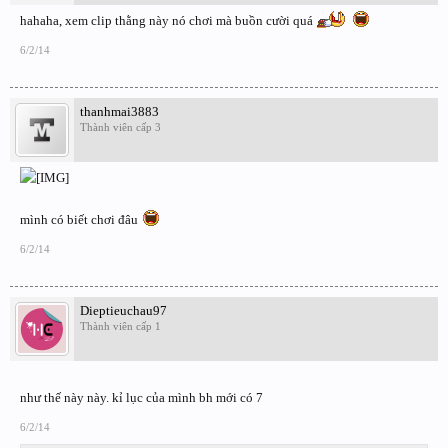
hahaha, xem clip thằng này nó chơi mà buồn cười quá
6/2/14
thanhmai3883
Thành viên cấp 3
mình có biết chơi đâu
6/2/14
Dieptieuchau97
Thành viên cấp 1
như thế này này. kỉ lục của mình bh mới có 7
6/2/14