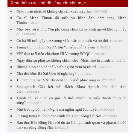
Xem thêm các chủ đề cùng chuyên mục
Nikon cân nhắc sẽ không chỉ sản xuất máy ảnh
09/07/2013
Ca sĩ Minh Thuận đã mất và hình ảnh đám tang Minh
Thuận
19/09/2016
Máy bay rơi ở Phú Yên phi công chọn sự hy sinh quyết không nhảy
dù
27/08/2016
Cụ bà 90 tuổi gầy trơ xương vì bị các con nhốt và bỏ đói
17/06/2014
Trung thu phố cổ: Người lớn “chiếm chỗ” trẻ em
21/09/2012
VFF đưa ra 5 tiêu chí chọn HLV trưởng ĐTQG
13/09/2017
Ngày đầu xử phạt xe không chính chủ: Nhắc nhở là chính
11/11/2012
Những hình ảnh có thể khiến người xem bị rối trí.
14/02/2013
Nhà thờ Đức Bà Sài Gòn bị nghiêng?
01/07/2015
15 năm Internet VN: Hành trình thuyết phục ròng rã
27/11/2012
Sata-aptech Cấu kết với Bách Khoa Aptech lừa đảo sinh
viên
12/08/2014
Tranh cãi về việc cô gái 15 tuổi muốn tự biến thành "búp bê
sống"
29/10/2012
Mùi hương còn lại - Nghe mà ngậm ngùi lưu luyến
04/05/2016
Í tưởng trang bị Ipad cho cảnh sát giao thông Hà Nội
22/03/2013
Bạn đọc Báo Đồng Nai với dự án Cải tạo cảnh quan và phát triển đô
thị ven sông Đồng Nai
30/03/2015