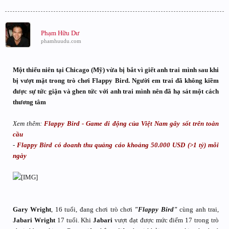
Phạm Hữu Dư
phamhuudu.com
Một thiếu niên tại Chicago (Mỹ) vừa bị bắt vì giết anh trai mình sau khi
bị vượt mặt trong trò chơi Flappy Bird. Người em trai đã không kiềm
được sự tức giận và ghen tức với anh trai mình nên đã hạ sát một cách
thương tâm
Xem thêm:
Flappy Bird - Game di động của Việt Nam gây sốt trên toàn
cầu
-
Flappy Bird có doanh thu quảng cáo khoảng 50.000 USD (>1 tỷ) mỗi
ngày
Gary Wright
, 16 tuổi, đang chơi trò chơi
"Flappy Bird"
cùng anh trai,
Jabari Wright
17 tuổi. Khi
Jabari
vượt đạt được mức điểm 17 trong trò