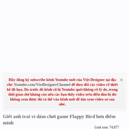
Hãy đăng ký subscribe kênh Youtube mới của Việt Designer tại địa
chỉ:
Youtube.com/VietDesignerChannel
để theo dõi các video về thiết
kế đồ họa. Do trước đó kênh cũ bị Youtube quét không rõ lý do, trong
thời gian chờ kháng cáo nếu các bạn thấy video trên diễn đàn bị die
không xem được thì có thể vào kênh mới để tìm xem video sơ cua
nhé.
Giết anh trai vì dám chơi game Flappy Bird hơn điểm
mình
Lượt xem: 74,877