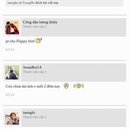
tannghi
và
TrungDe
thích bài viết này.
Công dân lương thiện
Thành viên cấp 3
pr cho Flappy bird
6/2/14
JonasBui14
Thành viên cấp 1
Con chim ám ảnh e suốt 2 đêm nay
6/2/14
tannghi
Thành viên cấp 2