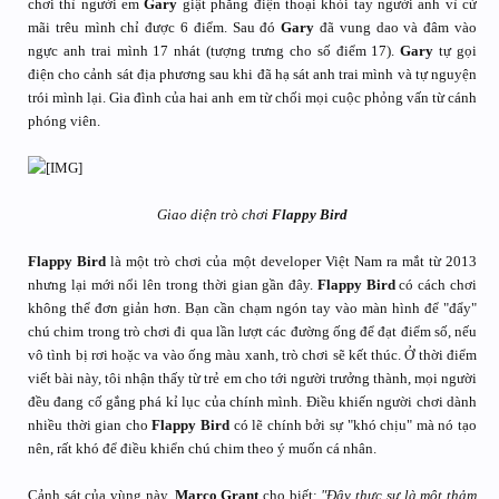
chơi thì người em
Gary
giật phắng điện thoại khỏi tay người anh vì cứ
mãi trêu mình chỉ được 6 điểm. Sau đó
Gary
đã vung dao và đâm vào
ngực anh trai mình 17 nhát (tượng trưng cho số điểm 17).
Gary
tự gọi
điện cho cảnh sát địa phương sau khi đã hạ sát anh trai mình và tự nguyện
trói mình lại. Gia đình của hai anh em từ chối mọi cuộc phỏng vấn từ cánh
phóng viên.
Giao diện trò chơi
Flappy Bird
Flappy Bird
là một trò chơi của một developer Việt Nam ra mắt từ 2013
nhưng lại mới nổi lên trong thời gian gần đây.
Flappy Bird
có cách chơi
không thể đơn giản hơn. Bạn cần chạm ngón tay vào màn hình để "đẩy"
chú chim trong trò chơi đi qua lần lượt các đường ống để đạt điểm số, nếu
vô tình bị rơi hoặc va vào ống màu xanh, trò chơi sẽ kết thúc. Ở thời điểm
viết bài này, tôi nhận thấy từ trẻ em cho tới người trưởng thành, mọi người
đều đang cố gắng phá kỉ lục của chính mình. Điều khiến người chơi dành
nhiều thời gian cho
Flappy Bird
có lẽ chính bởi sự "khó chịu" mà nó tạo
nên, rất khó để điều khiển chú chim theo ý muốn cá nhân.
Cảnh sát của vùng này,
Marco Grant
cho biết:
"Đây thực sự là một thảm