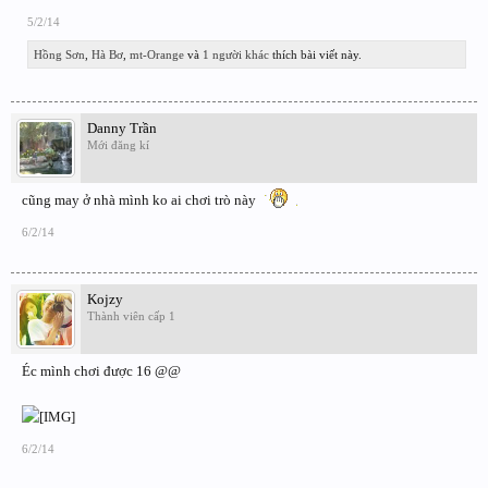
5/2/14
Hồng Sơn
,
Hà Bơ
,
mt-Orange
và
1 người khác
thích bài viết này.
Danny Trần
Mới đăng kí
cũng may ở nhà mình ko ai chơi trò này
6/2/14
Kojzy
Thành viên cấp 1
Éc mình chơi được 16 @@
6/2/14