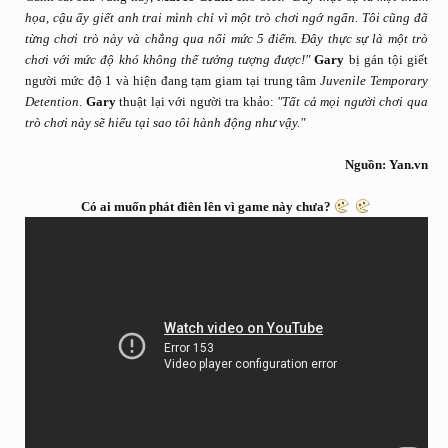
họa, cậu ấy giết anh trai mình chỉ vì một trò chơi ngớ ngẩn. Tôi cũng đã
từng chơi trò này và chẳng qua nổi mức 5 điểm. Đây thực sự là một trò
chơi với mức độ khó không thể tưởng tượng được!"
Gary
bị gán tội giết
người mức độ 1 và hiện đang tạm giam tại trung tâm
Juvenile Temporary
Detention
.
Gary
thuật lại với người tra khảo:
"Tất cả mọi người chơi qua
trò chơi này sẽ hiểu tại sao tôi hành động như vậy."
Nguồn: Yan.vn
Có ai muốn phát điên lên vì game này chưa?