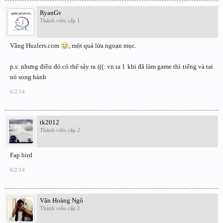
RyanGv
Thành viên cấp 1
Vầng Huzlers.com
, một quả lừa ngoạn mục.
p.s: nhưng điều đó có thể sảy ra (((: vn ta 1 khi đã làm game thì tiếng và tai
nó song hành
6/2/14
tk2012
Thành viên cấp 2
Fap bird
6/2/14
Văn Hoàng Ngô
Thành viên cấp 2