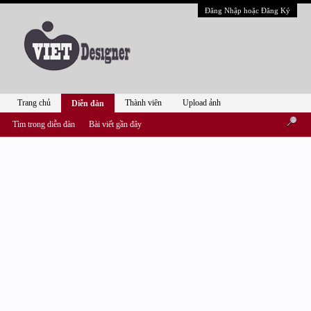
Đăng Nhập hoặc Đăng Ký
Trang chủ
Thành viên
Upload ảnh
Diễn đàn
Tìm trong diễn đàn
Bài viết gần đây