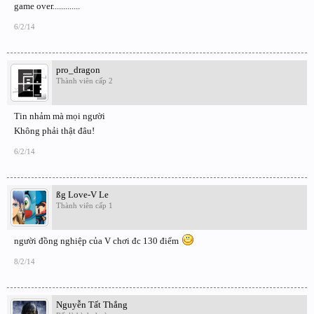
game over.............
6/2/14
pro_dragon
Thành viên cấp 2
Tin nhảm mà mọi người
Không phải thật đâu!
6/2/14
ßg Love-V Le
Thành viên cấp 1
người đồng nghiệp của V chơi đc 130 điểm
8/2/14
Nguyễn Tất Thắng