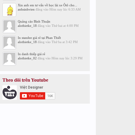
Xin anh em tư vấn về học lái xe Ôtô cho...
anhsinhvien
đăng vào
Hôm nay lúc 6:33 AM
Quảng cáo Bình Thuận
alothietke_18
đăng vào
Thứ hai at 4:00 PM
In standee giá rẻ tại Phan Thiết
alothietke_18
đăng vào
Thứ ba at 3:42 PM
In danh thiếp giá rẻ
alothietke_02
đăng vào
Hôm nay lúc 3:29 PM
Theo dõi trên Youtube