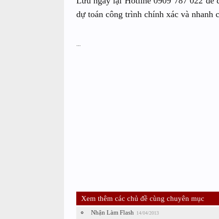
Lưu ngay lại Hotline 0909 787 022 để đ
dự toán công trình chính xác và nhanh 
...
Xem thêm các chủ đề cùng chuyên mục
Nhận Làm Flash
14/04/2013