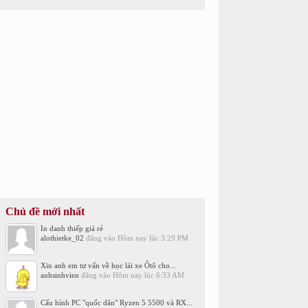
Chủ đề mới nhất
In danh thiếp giá rẻ
alothietke_02
đăng vào
Hôm nay lúc 3:29 PM
Xin anh em tư vấn về học lái xe Ôtô cho...
anhsinhvien
đăng vào
Hôm nay lúc 6:33 AM
Cấu hình PC "quốc dân" Ryzen 5 5500 và RX...