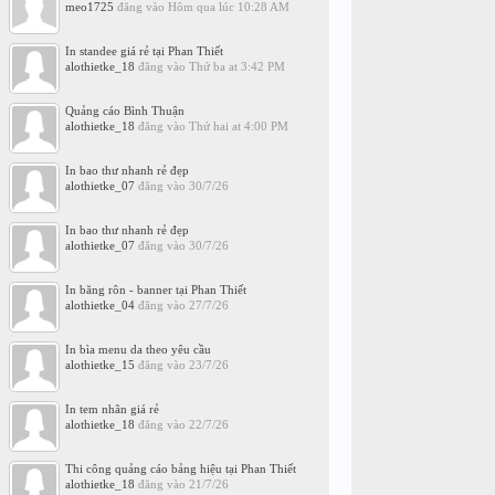
meo1725
đăng vào
Hôm qua lúc 10:28 AM
In standee giá rẻ tại Phan Thiết
alothietke_18
đăng vào
Thứ ba at 3:42 PM
Quảng cáo Bình Thuận
alothietke_18
đăng vào
Thứ hai at 4:00 PM
In bao thư nhanh rẻ đẹp
alothietke_07
đăng vào
30/7/26
In bao thư nhanh rẻ đẹp
alothietke_07
đăng vào
30/7/26
In băng rôn - banner tại Phan Thiết
alothietke_04
đăng vào
27/7/26
In bìa menu da theo yêu cầu
alothietke_15
đăng vào
23/7/26
In tem nhãn giá rẻ
alothietke_18
đăng vào
22/7/26
Thi công quảng cáo bảng hiệu tại Phan Thiết
alothietke_18
đăng vào
21/7/26