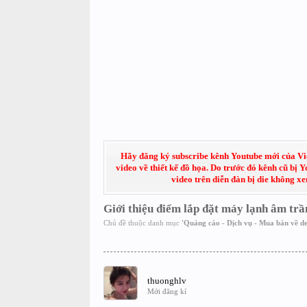
Hãy đăng ký subscribe kênh Youtube mới của Việt
video về thiết kế đồ họa. Do trước đó kênh cũ bị 
video trên diễn đàn bị die không x
Giới thiệu điểm lắp đặt máy lạnh âm trầ
Chủ đề thuộc danh mục
'
Quảng cáo - Dịch vụ - Mua bán về de
thuonghlv
Mới đăng kí