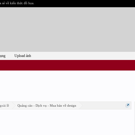
a sẻ về kiến thức đồ họa.
dụng
Upload ảnh
goài lề
Quảng cáo - Dịch vụ - Mua bán về design