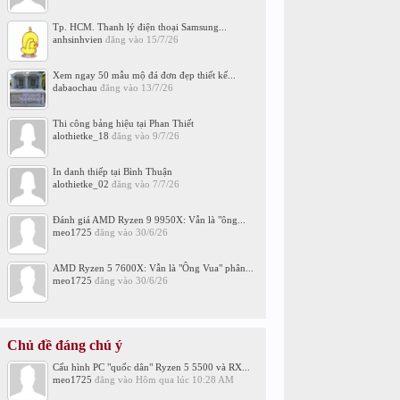
Tp. HCM. Thanh lý điện thoại Samsung...
anhsinhvien
đăng vào
15/7/26
Xem ngay 50 mẫu mộ đá đơn đẹp thiết kế...
dabaochau
đăng vào
13/7/26
Thi công bảng hiệu tại Phan Thiết
alothietke_18
đăng vào
9/7/26
In danh thiếp tại Bình Thuận
alothietke_02
đăng vào
7/7/26
Đánh giá AMD Ryzen 9 9950X: Vẫn là "ông...
meo1725
đăng vào
30/6/26
AMD Ryzen 5 7600X: Vẫn là "Ông Vua" phân...
meo1725
đăng vào
30/6/26
Chủ đề đáng chú ý
Cấu hình PC "quốc dân" Ryzen 5 5500 và RX...
meo1725
đăng vào
Hôm qua lúc 10:28 AM