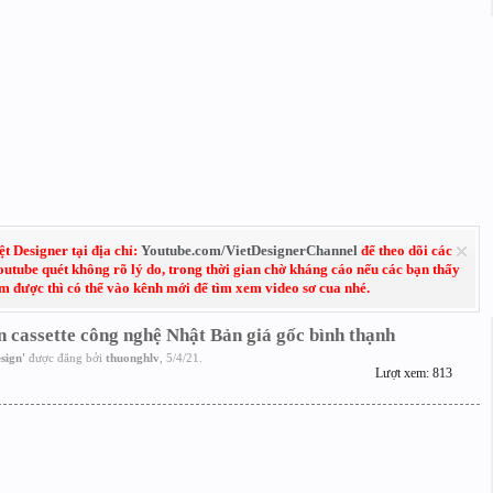
 Designer tại địa chỉ:
Youtube.com/VietDesignerChannel
để theo dõi các
Youtube quét không rõ lý do, trong thời gian chờ kháng cáo nếu các bạn thấy
em được thì có thể vào kênh mới để tìm xem video sơ cua nhé.
n cassette công nghệ Nhật Bản giá gốc bình thạnh
sign
'
được đăng bởi
thuonghlv
,
5/4/21
.
Lượt xem: 813