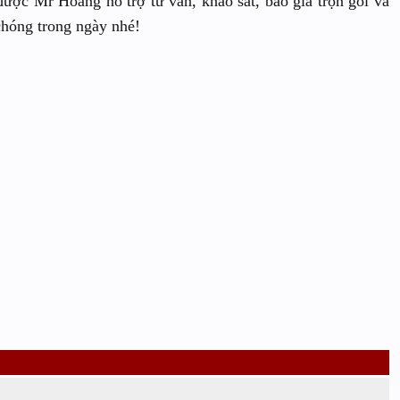
ược Mr Hoàng hỗ trợ tư vấn, khảo sát, báo giá trọn gói và
chóng trong ngày nhé!