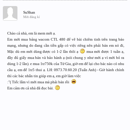
SuShan
Mới đăng kí
Chào cả nhà, em là mem mới ạ.
Em mới mua bảng wacom CTL 480 để vẽ bài chiêm tinh trên trang báo
mạng, nhưng do đang cần tiền gấp có việc riêng nên phải bán em nó đi,
Mặc dù em mới dùng được có 1-2 lần thôi ạ
mua mới được 1 tuần ạ,
đầy đủ giấy mua bán và bảo hành ạ (nói chung y như mới ạ vì mới bỏ ra
dùng 1-2 lần). e mua 1tr750k của Tứ Gia, giờ em để lại cho bác nào có nhu
cầu ạ, em để 1tr5 thui ạ. LH: 0973.70.60.20 (Tuấn Anh) - Giờ hành chính
thì các bác nhắn tin giúp em ạ, em giờ làm việc
:"( Tiếc lắm vì mới mua mà phải bán rồi
Em cảm ơn cả nhà đã đọc bài.