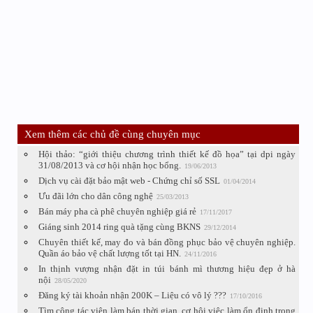
Xem thêm các chủ đề cùng chuyên mục
Hội thảo: “giới thiệu chương trình thiết kế đồ họa” tại dpi ngày
31/08/2013 và cơ hội nhận học bổng.
19/06/2013
Dịch vụ cài đặt bảo mật web - Chứng chỉ số SSL
01/04/2014
Ưu đãi lớn cho dân công nghệ
25/03/2013
Bán máy pha cà phê chuyên nghiệp giá rẻ
17/11/2017
Giáng sinh 2014 ring quà tặng cùng BKNS
29/12/2014
Chuyên thiết kế, may đo và bán đồng phục bảo vệ chuyên nghiệp.
Quần áo bảo vệ chất lượng tốt tại HN.
24/11/2016
In thịnh vượng nhận đặt in túi bánh mì thương hiệu đẹp ở hà
nội
28/05/2020
Đăng ký tài khoản nhận 200K – Liệu có vô lý ???
17/10/2016
Tìm cộng tác viên làm bán thời gian, cơ hội việc làm ổn định trong