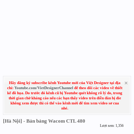
Hãy đăng ký subscribe kênh Youtube mới của Việt Designer tại địa
chỉ:
Youtube.com/VietDesignerChannel
để theo dõi các video về thiết
kế đồ họa. Do trước đó kênh cũ bị Youtube quét không rõ lý do, trong
thời gian chờ kháng cáo nếu các bạn thấy video trên diễn đàn bị die
không xem được thì có thể vào kênh mới để tìm xem video sơ cua
nhé.
[Hà Nội] - Bán bảng Wacom CTL 480
Lượt xem: 1,356