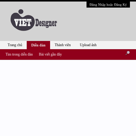
Đăng Nhập hoặc Đăng Ký
Trang chủ
Thành viên
Upload ảnh
Diễn đàn
Tìm trong diễn đàn
Bài viết gần đây