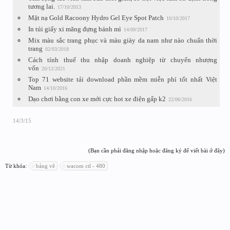
tương lai.
17/10/2013
Mặt nạ Gold Racoony Hydro Gel Eye Spot Patch
10/10/2017
In túi giấy xi măng đựng bánh mì
14/09/2017
Mix màu sắc trang phục và màu giày da nam như nào chuẩn thời
trang
02/03/2018
Cách tính thuế thu nhập doanh nghiệp từ chuyển nhượng
vốn
20/12/2021
Top 71 website tải download phần mềm miễn phí tốt nhất Việt
Nam
14/10/2016
Dạo chơi bằng con xe mới cực hot xe điện gấp k2
22/06/2016
14/3/15
(Bạn cần phải đăng nhập hoặc đăng ký để viết bài ở đây)
Từ khóa:
bảng vẽ
wacom ctl - 480