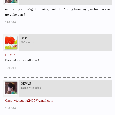
mình cũng có hứng thú nhưng mình thì ở trong Nam này , ko biết có cản
trở gì ko bạn ?
14/10/14
Onso
Mới đăng kí
DEVAS
Bạn gửi mình mail nhé !
15/10/14
DEVAS
Thành viên cấp 1
Onso
:
vietcuong2495@gmail.com
15/10/14