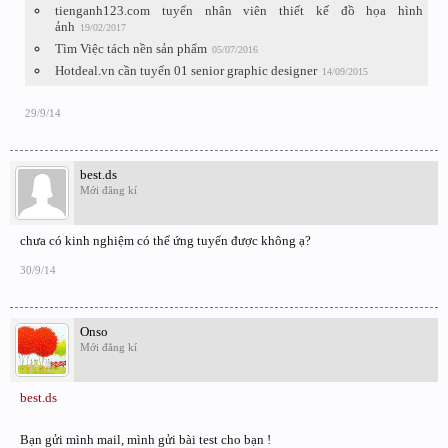
tienganh123.com tuyển nhân viên thiết kế đồ họa hình
ảnh
19/02/2017
Tìm Việc tách nền sản phẩm
05/07/2016
Hotdeal.vn cần tuyển 01 senior graphic designer
14/09/2015
29/9/14
best.ds
Mới đăng kí
chưa có kinh nghiệm có thể ứng tuyển được không ạ?
30/9/14
Onso
Mới đăng kí
best.ds
Bạn gửi mình mail, mình gửi bài test cho bạn !