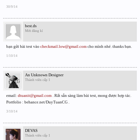
30/9/14
best.ds
Mới đăng kí
bạn gửi bài test vào
checkmail.low@gmail.com
cho mình nhé. thanks bạn.
1/10/14
An Unknown Designer
Thành viên cấp 1
email:
dtuanit@gmail.com
. Rất sẵn sàng làm bài test, mong được hợp tác.
Portfolio : behance.net/DuyTuanCG .
3/10/14
DEVAS
Thành viên cấp 1