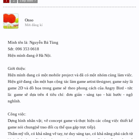
1
2
Tiếp theo >
Onso
Mới đăng kí
Mình tên là: Nguyễn Bá Tùng
Sđt: 096 353 0618
Hiện mình đang ở Hà Nội.
Giới thiệu:
Hiện mình đang có một mobile project và đã có một nhóm cùng làm việc.
Hiện giờ đang cần một bạn cộng tác làm game artist/designer, game này là
game 2D và đồ họa trong game sẽ theo phong cách của Angry Bird - tức
là: game sẽ dựa trên 4 tiêu chí: đơn giản - sáng tạo - hài hước - ngộ
nghĩnh.
Công việc:
Dựng hình nhân vật; vẽ concept game và thực hiện các công việc thiết kế
game nói chung(sẽ trao đổi cụ thể qua gặp trực tiếp).
Thẩm mỹ tốt, có khả năng vẽ tay, tư duy sáng tạo, có khả năng phá cách từ