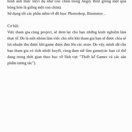
hình ảnh thực tế(ví dụ như con chim trong Angry Bird giống một quả
bóng hơn là giống một con chim).
Sử dụng tốt các phần mềm về đồ họa: Photoshop, Illustrator…
Cơ hội:
Việc tham gia cùng project, sẽ đem lại cho bạn những kinh nghiệm làm
thực tế. Do là một nhóm làm việc cho nên khi tham gia bạn sẽ được chia sẻ
lợi nhuận thu được khi game được đưa lên các store. Do vậy, mình rất cần
bạn tham gia có tính nhiệt huyết, cùng đam mê làm game(các bạn có thể
đang trong thời gian theo học về lĩnh vực “Thiết kế Games và các sản
phẩm tương tác”).