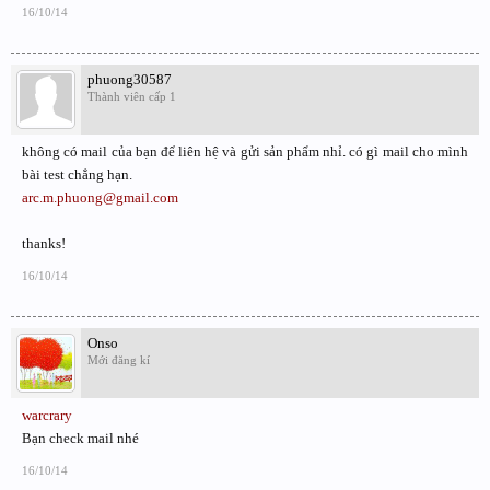
16/10/14
phuong30587
Thành viên cấp 1
không có mail của bạn để liên hệ và gửi sản phẩm nhỉ. có gì mail cho mình
bài test chẳng hạn.
arc.m.phuong@gmail.com
thanks!
16/10/14
Onso
Mới đăng kí
warcrary
Bạn check mail nhé
16/10/14