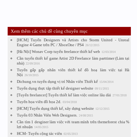
Xem thêm các chủ đề cùng chuyên mục
[HCM] Tuyển Designers và Artists cho Storm United - Unreal
Engine 4 Game trên PC / XboxOne / PS4
26/12/2015
[Hà Nội] Wonav Corp tuyển freelance thiết kế web
12/03/2014
Cần tuyển thiết kế game Artist 2D Freelance làm parttimer (Làm tại
nhà)
22/09/2016
Tuyển gấp gấp nhân viên thiết kế đồ hoạ làm việc tại Hà
Nội
26/10/2015
Dichung.vn tuyển dụng vị trí Nhân viên Thiết kế
15/04/2014
Tuyển dụng thực tập thiết kế designer website
09/11/2015
[Tuyển freelancer] Tuyển thiết kế làm việc online lâu dài
27/01/2018
Tuyển họa viên đồ họa 2d.
03/04/2018
[HCM] Tuyển dụng thiết kế, xây dựng website
12/12/2015
Tuyển 03 Nhân Viên Web Designers.
24/08/2015
Cần tìm 1 desginer làm việc với team mình trên themeforest chia %
lợi nhuận
14/05/2015
HCM- Tuyển cộng tác viên
02/05/2013