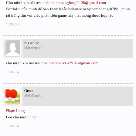
Cho mình xin bài test nhé
phamhoanglong2408@gmail.com
Portfolio của mình để bạn tham khảo behance.net/phamhoangl8788 , mình
rất hứng thú với việc phát triển game này , rất mong được hợp tác
15/10/14
foxish92
Mới đăng kí
cho mình xin bài test nha
phamhaiyen2510@gmail.com
15/10/14
Onso
Mới đăng kí
Phạm Long
Gọi cho mình nhé!
15/10/14