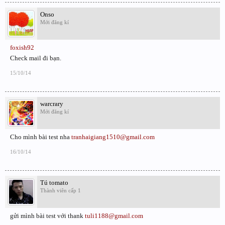
Onso
Mới đăng kí
foxish92
Check mail đi bạn.
15/10/14
warcrary
Mới đăng kí
Cho mình bài test nha
tranhaigiang1510@gmail.com
16/10/14
Tú tomato
Thành viên cấp 1
gửi mình bài test với thank
tuli1188@gmail.com