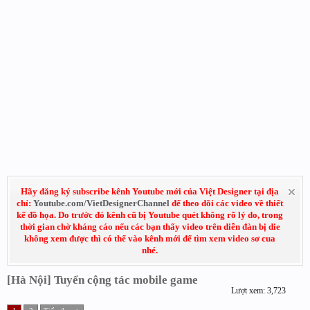
Hãy đăng ký subscribe kênh Youtube mới của Việt Designer tại địa
chỉ:
Youtube.com/VietDesignerChannel
để theo dõi các video về thiết
kế đồ họa. Do trước đó kênh cũ bị Youtube quét không rõ lý do, trong
thời gian chờ kháng cáo nếu các bạn thấy video trên diễn đàn bị die
không xem được thì có thể vào kênh mới để tìm xem video sơ cua
nhé.
[Hà Nội] Tuyển cộng tác mobile game
Lượt xem: 3,723