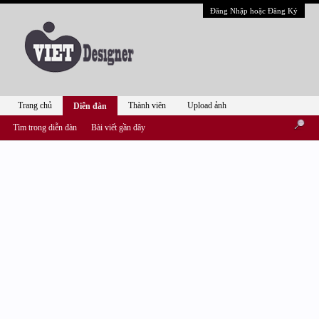
Đăng Nhập hoặc Đăng Ký
Trang chủ
Thành viên
Upload ảnh
Diễn đàn
Tìm trong diễn đàn
Bài viết gần đây