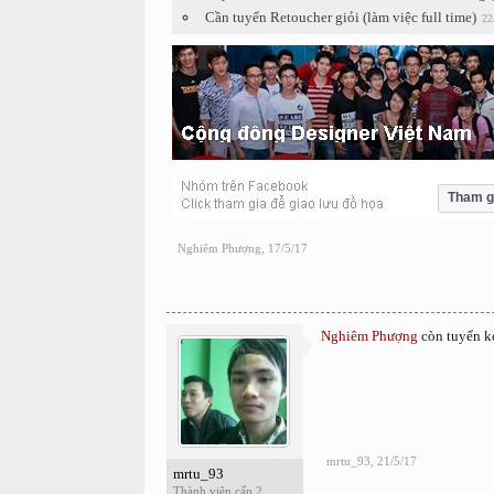
Cần tuyển Retoucher giỏi (làm việc full time)
22
Tham g
Nghiêm Phượng
,
17/5/17
Nghiêm Phượng
còn tuyển k
mrtu_93
,
21/5/17
mrtu_93
Thành viên cấp 2