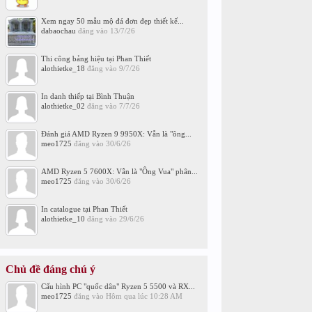
Xem ngay 50 mẫu mộ đá đơn đẹp thiết kế...
dabaochau
đăng vào
13/7/26
Thi công bảng hiệu tại Phan Thiết
alothietke_18
đăng vào
9/7/26
In danh thiếp tại Bình Thuận
alothietke_02
đăng vào
7/7/26
Đánh giá AMD Ryzen 9 9950X: Vẫn là "ông...
meo1725
đăng vào
30/6/26
AMD Ryzen 5 7600X: Vẫn là "Ông Vua" phân...
meo1725
đăng vào
30/6/26
In catalogue tại Phan Thiết
alothietke_10
đăng vào
29/6/26
Chủ đề đáng chú ý
Cấu hình PC "quốc dân" Ryzen 5 5500 và RX...
meo1725
đăng vào
Hôm qua lúc 10:28 AM