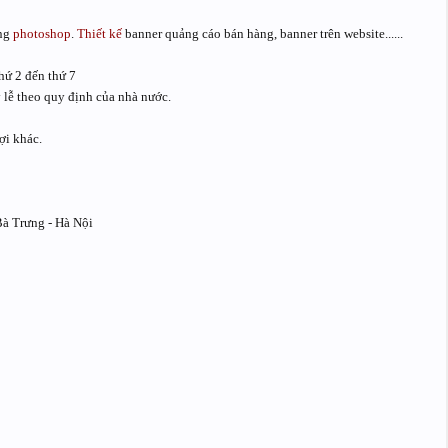
ng
photoshop
.
Thiết kế
banner quảng cáo bán hàng, banner trên website......
hứ 2 đến thứ 7
 lễ theo quy định của nhà nước.
ợi khác.
Bà Trưng - Hà Nội