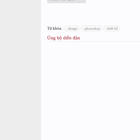
Từ khóa:
design
photoshop
thiết kế
Ủng hộ diễn đàn