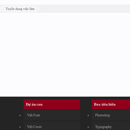
Tuyển dụng việc làm
Dự án con
Box tiêu biểu
Việt Font
Photoshop
Việt Cover
Typography