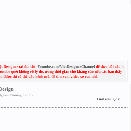
 Designer tại địa chỉ:
Youtube.com/VietDesignerChannel
để theo dõi các
Youtube quét không rõ lý do, trong thời gian chờ kháng cáo nếu các bạn thấy
em được thì có thể vào kênh mới để tìm xem video sơ cua nhé.
Design
Nghiêm Phượng
,
17/5/17
.
Lượt xem: 1,208