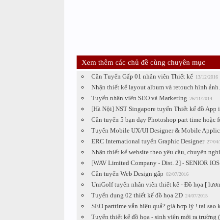
Xem thêm các chủ đề cùng chuyên mục
Cần Tuyển Gấp 01 nhân viên Thiết kế
13/12/2016
Nhận thiết kế layout album và retouch hình ảnh.
Tuyển nhân viên SEO và Marketing
26/11/2014
[Hà Nội] NST Singapore tuyển Thiết kế đồ App 
Cần tuyển 5 bạn dạy Photoshop part time hoặc fu
Tuyển Mobile UX/UI Designer & Mobile Applica
ERC International tuyển Graphic Designer
27/04
Nhận thiết kế website theo yêu cầu, chuyên ngh
[WAV Limited Company - Dist. 2] - SENIOR IO
Cần tuyển Web Design gấp
02/07/2016
UniGolf tuyển nhân viên thiết kế - Đồ họa [ lương
Tuyển dụng 02 thiết kế đồ họa 2D
24/07/2015
SEO parttime vẫn hiệu quả? giá hợp lý ! tại sao
Tuyển thiết kế đồ họa - sinh viên mới ra trườn