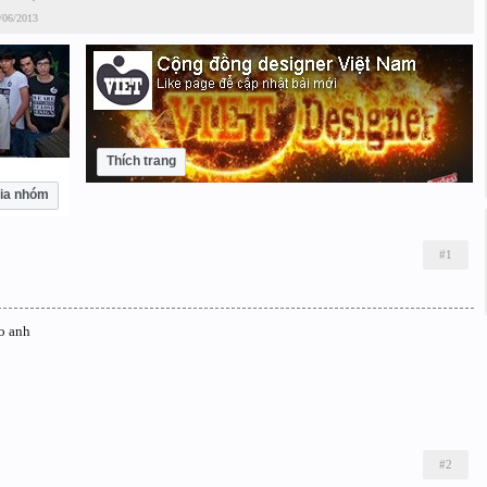
/06/2013
Thích trang
ia nhóm
#1
o anh
#2