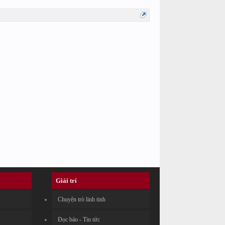
Giải trí
Chuyện trò linh tinh
Đọc báo - Tin tức