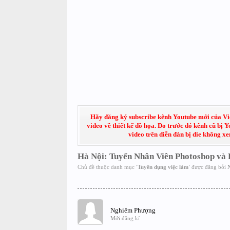
Hãy đăng ký subscribe kênh Youtube mới của Việt
video về thiết kế đồ họa. Do trước đó kênh cũ bị 
video trên diễn đàn bị die không x
Hà Nội: Tuyển Nhân Viên Photoshop và 
Chủ đề thuộc danh mục
'
Tuyển dụng việc làm
'
được đăng bởi
Nghiêm Phượng
Mới đăng kí