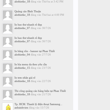
alothietke_18
đăng vào
Thứ ba at 3:42 PM
Quảng cáo Bình Thuận
alothietke_18
đăng vào
Thứ hai at 4:00 PM
In bao thư nhanh rẻ đẹp
alothietke_07
đăng vào
30/7/26
In bao thư nhanh rẻ đẹp
alothietke_07
đăng vào
30/7/26
In băng rôn - banner tại Phan Thiết
alothietke_04
đăng vào
27/7/26
In bìa menu da theo yêu cầu
alothietke_15
đăng vào
23/7/26
In tem nhãn giá rẻ
alothietke_18
đăng vào
22/7/26
Thi công quảng cáo bảng hiệu tại Phan Thiết
alothietke_18
đăng vào
21/7/26
Tp. HCM. Thanh lý điện thoại Samsung...
anhsinhvien
đăng vào
15/7/26