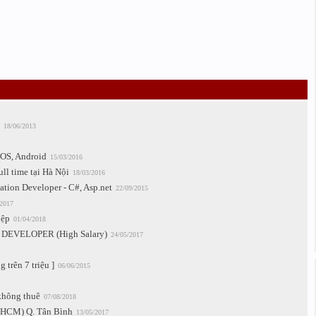
18/06/2013
iOS, Android
15/03/2016
ll time tại Hà Nội
18/03/2016
tion Developer - C#, Asp.net
22/09/2015
/2017
iệp
01/04/2018
S DEVELOPER (High Salary)
24/05/2017
 trên 7 triệu ]
06/06/2015
 không thuê
07/08/2018
g (HCM) Q. Tân Bình
13/05/2017