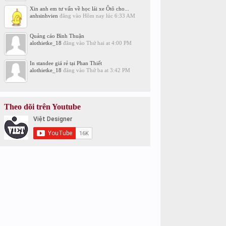
Xin anh em tư vấn về học lái xe Ôtô cho...
anhsinhvien
đăng vào
Hôm nay lúc 6:33 AM
Quảng cáo Bình Thuận
alothietke_18
đăng vào
Thứ hai at 4:00 PM
In standee giá rẻ tại Phan Thiết
alothietke_18
đăng vào
Thứ ba at 3:42 PM
Theo dõi trên Youtube