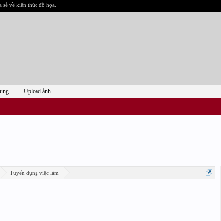
a sẻ về kiến thức đồ họa.
dụng
Upload ảnh
Tuyển dụng việc làm