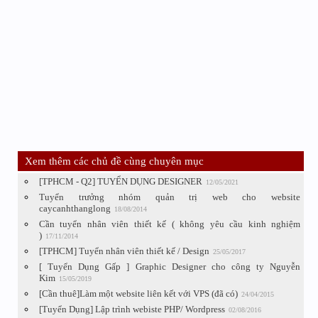
Xem thêm các chủ đề cùng chuyên mục
[TPHCM - Q2] TUYỂN DỤNG DESIGNER
12/05/2021
Tuyển trưởng nhóm quản trị web cho website
caycanhthanglong
18/08/2014
Cần tuyển nhân viên thiết kế ( không yêu cầu kinh nghiệm
)
17/11/2014
[TPHCM] Tuyển nhân viên thiết kế / Design
25/05/2017
[ Tuyển Dụng Gấp ] Graphic Designer cho công ty Nguyễn
Kim
15/05/2019
[Cần thuê]Làm một website liên kết với VPS (đã có)
24/04/2015
[Tuyển Dụng] Lập trình webiste PHP/ Wordpress
02/08/2016