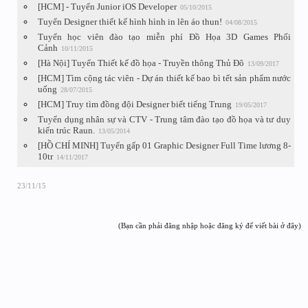
[HCM] - Tuyển Junior iOS Developer
05/10/2015
Tuyển Designer thiết kế hình hình in lên áo thun!
04/08/2015
Tuyển học viên đào tạo miễn phí Đồ Họa 3D Games Phối
Cảnh
10/11/2015
[Hà Nội] Tuyển Thiết kế đồ họa - Truyền thông Thủ Đô
13/09/2017
[HCM] Tìm cộng tác viên - Dự án thiết kế bao bì tết sản phẩm nước
uống
28/07/2015
[HCM] Truy tìm đồng đội Designer biết tiếng Trung
19/05/2017
Tuyển dụng nhân sự và CTV - Trung tâm đào tạo đồ họa và tư duy
kiến trúc Raun.
13/05/2014
[HỒ CHÍ MINH] Tuyển gấp 01 Graphic Designer Full Time lương 8-
10tr
14/11/2017
23/11/15
(Bạn cần phải đăng nhập hoặc đăng ký để viết bài ở đây)