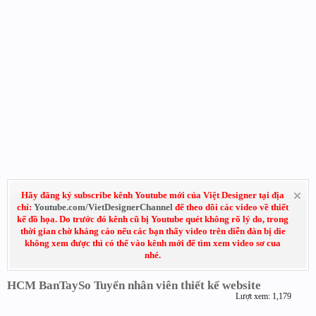
Hãy đăng ký subscribe kênh Youtube mới của Việt Designer tại địa
chỉ:
Youtube.com/VietDesignerChannel
để theo dõi các video về thiết
kế đồ họa. Do trước đó kênh cũ bị Youtube quét không rõ lý do, trong
thời gian chờ kháng cáo nếu các bạn thấy video trên diễn đàn bị die
không xem được thì có thể vào kênh mới để tìm xem video sơ cua
nhé.
HCM BanTaySo Tuyển nhân viên thiết kế website
Lượt xem: 1,179