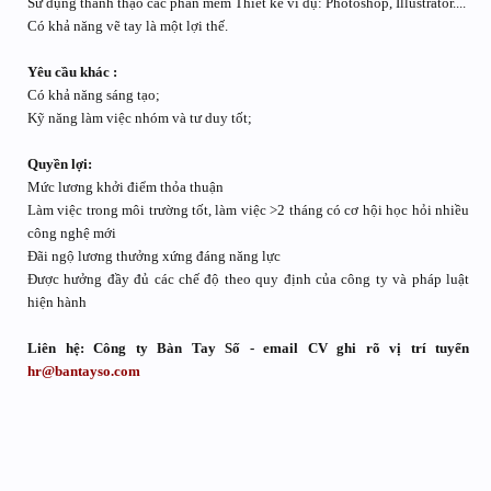
Sử dụng thành thạo các phần mềm Thiết kế ví dụ: Photoshop, Illustrator....
Có khả năng vẽ tay là một lợi thế.
Yêu cầu khác :
Có khả năng sáng tạo;
Kỹ năng làm việc nhóm và tư duy tốt;
Quyền lợi:
Mức lương khởi điểm thỏa thuận
Làm việc trong môi trường tốt, làm việc >2 tháng có cơ hội học hỏi nhiều
công nghệ mới
Đãi ngộ lương thưởng xứng đáng năng lực
Được hưởng đầy đủ các chế độ theo quy định của công ty và pháp luật
hiện hành
Liên hệ: Công ty Bàn Tay Số - email CV ghi rõ vị trí tuyển
hr@bantayso.com