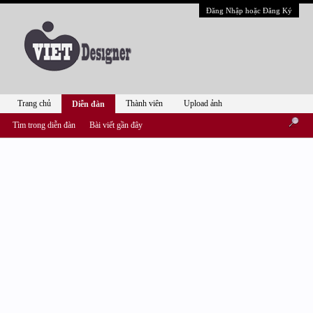
Đăng Nhập hoặc Đăng Ký
Trang chủ
Thành viên
Upload ảnh
Diễn đàn
Tìm trong diễn đàn
Bài viết gần đây