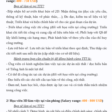
range:
400 - 750 USD
)
Bạn sẽ làm gì tại TTT?
-
Tiếp nhận hồ sơ triển khai bản vẽ 2D
: Nhận thông tin (đọc các yêu cầu,
thông số kỹ thuật, bản vẽ phác thảo,…); Đo đạc, kiểm tra số liệu và kỹ
thuật; Triển khai và hiệu chỉnh bản vẽ cho các giai đoạn của dự án.
-
Triển khai công việc thi công (đối với họa viên tại công trường)
: Triển
khai chi tiết thi công và cung cấp số liệu trên bản vẽ; Phối hợp với QS để
lấy khối lượng các hạng mục; Phát hành bản vẽ theo yêu cầu của chỉ huy
công trường.
-
Lưu trữ bản vẽ
: Lưu trữ các bản vẽ triển khai theo qui định; Thu thập các
chi tiết mới sau mỗi dự án (cập nhật vào cơ sở dữ liệu).
Hành trang bạn cần chuẩn bị để đồng hành cùng TTT là:
- Ứng viên có kinh nghiệm làm việc tại các dự án nội thất / đọc hiểu bản
vẽ Tiếng Anh là một lợi thế.
- Có thể đi công tác tại các dự án
(đối với họa viên tại công trường)
.
- Đọc hiểu tốt các chi tiết cấu tạo bản vẽ thi công, nội thất.
- Đam mê, ham học hỏi, chịu được áp lực cao và có tinh thần trách nhiệm
trong công việc.
2/ Họa viên 3D làm việc tại văn phòng (Salary range:
400 - 800 USD
)
Bạn sẽ làm gì tại TTT?
- Vẽ phối cảnh 3; Dựng hình, áp vật liệu và điều chỉnh ánh sáng, chỉnh sửa