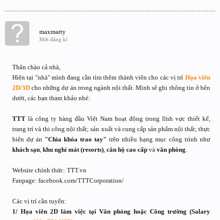
maxmarty
Mới đăng kí
Thân chào cả nhà,
Hiện tại "nhà" mình đang cần tìm thêm thành viên cho các vị trí
Họa viên
2D/3D
cho những dự án trong ngành nội thất. Mình sẽ ghi thông tin ở bên
dưới, các bạn tham khảo nhé:
TTT
là công ty hàng đầu Việt Nam hoạt động trong lĩnh vực thiết kế,
trang trí và thi công nội thất; sản xuất và cung cấp sản phẩm nội thất; thực
hiện dự án
"Chìa khóa trao tay"
trên nhiều hạng mục công trình như
khách sạn
,
khu nghỉ mát (resorts)
,
căn hộ cao cấp
và
văn phòng
.
Website chính thức: TTT.vn
Fanpage: facebook.com/TTTCorporation/
Các vị trí cần tuyển:
1/ Họa viên 2D làm việc tại Văn phòng hoặc Công trường (Salary