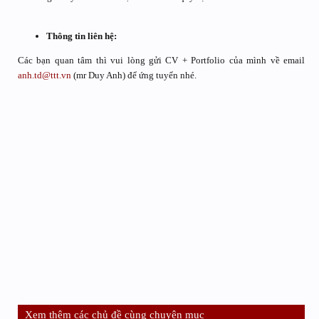
Thông tin liên hệ:
Các bạn quan tâm thì vui lòng gửi CV + Portfolio của mình về email
anh.td@ttt.vn
(mr Duy Anh) để ứng tuyển nhé.
Xem thêm các chủ đề cùng chuyên mục