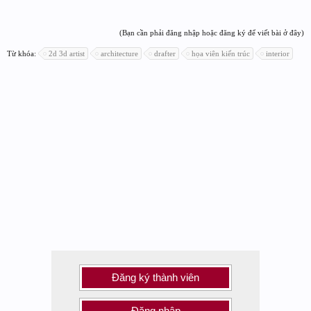
(Bạn cần phải đăng nhập hoặc đăng ký để viết bài ở đây)
Từ khóa:
2d 3d artist
architecture
drafter
họa viên kiến trúc
interior
Đăng ký thành viên