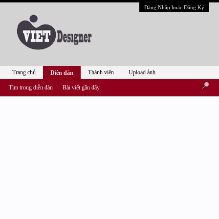
Đăng Nhập hoặc Đăng Ký
Trang chủ
Thành viên
Upload ảnh
Diễn đàn
Tìm trong diễn đàn
Bài viết gần đây