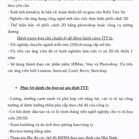
theo yêu cầu
- Xuất ảnh (render); In bản vẽ, hoàn thiện hồ sơ giao cho Kiến Trúc Sư
- Nghiên cứu ứng dụng công nghệ mới cho việc thực hiện phối cảnh 3D
- Thể hiện bản vẽ phối cảnh 2D bằng photoshop hoặc công cụ tương
đương
Hành trang bạn cần chuẩn bị để đồng hành cùng TTT là:
- Tốt nghiệp chuyên ngành kiến trúc (3D) từ trung cấp trở lên.
- Ưu tiên các ứng viên đã có kinh nghiệm làm việc vị trí 3D tối thiểu 1
năm.
- Sử dụng thành thạo các phần mềm 3DMax, Vray và Photoshop. Ưu tiên
các ứng viên biết Lumion, Autocad, Corel, Revit, Sketchup.
Phúc lợi dành cho bạn tại gia đình TTT:
- Lương, thưởng cạnh tranh và phù hợp với năng lực; các vị trí tại công
trường sẽ được hưởng thêm phụ cấp theo chế độ của công ty.
- Cơ hội được đào tạo và có lộ trình thăng tiến nghề nghiệp cho vị trí họa
viên 2D/3D.
- Team building và du lịch theo phòng ban/công ty.
- Review lương hằng năm
- Tham gia đầy đủ các chế độ BHXH theo quy định của Nhà Nước.