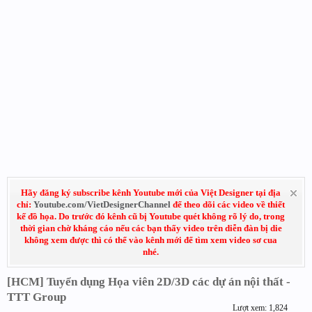
Hãy đăng ký subscribe kênh Youtube mới của Việt Designer tại địa
chỉ:
Youtube.com/VietDesignerChannel
để theo dõi các video về thiết
kế đồ họa. Do trước đó kênh cũ bị Youtube quét không rõ lý do, trong
thời gian chờ kháng cáo nếu các bạn thấy video trên diễn đàn bị die
không xem được thì có thể vào kênh mới để tìm xem video sơ cua
nhé.
[HCM] Tuyển dụng Họa viên 2D/3D các dự án nội thất -
TTT Group
Lượt xem: 1,824