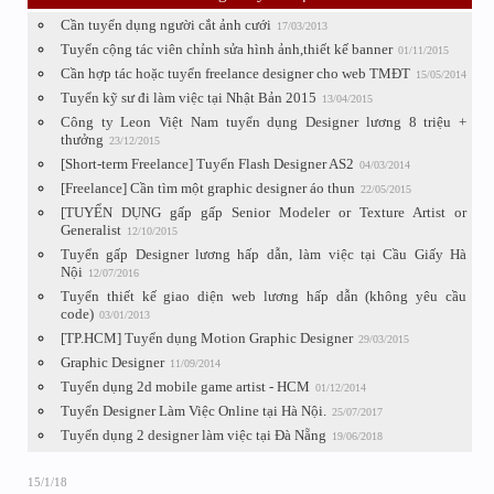
Cần tuyển dụng người cắt ảnh cưới
17/03/2013
Tuyển cộng tác viên chỉnh sửa hình ảnh,thiết kế banner
01/11/2015
Cần hợp tác hoặc tuyển freelance designer cho web TMĐT
15/05/2014
Tuyển kỹ sư đi làm việc tại Nhật Bản 2015
13/04/2015
Công ty Leon Việt Nam tuyển dụng Designer lương 8 triệu +
thưởng
23/12/2015
[Short-term Freelance] Tuyển Flash Designer AS2
04/03/2014
[Freelance] Cần tìm một graphic designer áo thun
22/05/2015
[TUYỂN DỤNG gấp gấp Senior Modeler or Texture Artist or
Generalist
12/10/2015
Tuyển gấp Designer lương hấp dẫn, làm việc tại Cầu Giấy Hà
Nội
12/07/2016
Tuyển thiết kế giao diện web lương hấp dẫn (không yêu cầu
code)
03/01/2013
[TP.HCM] Tuyển dụng Motion Graphic Designer
29/03/2015
Graphic Designer
11/09/2014
Tuyển dụng 2d mobile game artist - HCM
01/12/2014
Tuyển Designer Làm Việc Online tại Hà Nội.
25/07/2017
Tuyển dụng 2 designer làm việc tại Đà Nẵng
19/06/2018
15/1/18