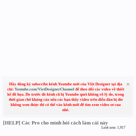
Hãy đăng ký subscribe kênh Youtube mới của Việt Designer tại địa
chỉ:
Youtube.com/VietDesignerChannel
để theo dõi các video về thiết
kế đồ họa. Do trước đó kênh cũ bị Youtube quét không rõ lý do, trong
thời gian chờ kháng cáo nếu các bạn thấy video trên diễn đàn bị die
không xem được thì có thể vào kênh mới để tìm xem video sơ cua
nhé.
[HELP] Các Pro cho mình hỏi cách làm cái này
Lượt xem: 1,917