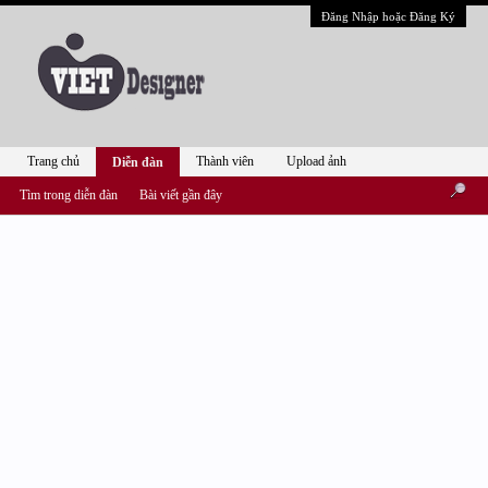
Đăng Nhập hoặc Đăng Ký
Trang chủ
Thành viên
Upload ảnh
Diễn đàn
Tìm trong diễn đàn
Bài viết gần đây