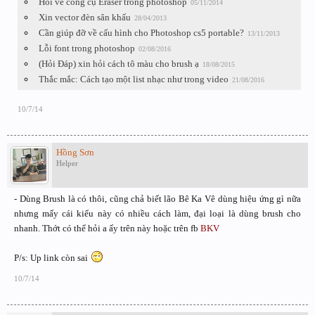
Hỏi về công cụ Eraser trong photoshop
05/11/2014
Xin vector đèn sân khấu
28/04/2013
Cần giúp đỡ về cấu hình cho Photoshop cs5 portable?
13/11/2013
Lỗi font trong photoshop
02/08/2016
(Hỏi Đáp) xin hỏi cách tô màu cho brush ạ
18/08/2015
Thắc mắc: Cách tạo một list nhạc như trong video
21/08/2016
10/7/14
Hồng Sơn
Helper
- Dùng Brush là có thôi, cũng chả biết lão Bê Ka Vê dùng hiệu ứng gì nữa
nhưng mấy cái kiểu này có nhiều cách làm, đại loại là dùng brush cho
nhanh. Thớt có thể hỏi a ấy trên này hoặc trên fb
BKV
P/s: Up link còn sai
10/7/14