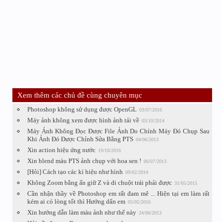
Xem thêm các chủ đề cùng chuyên mục
Photoshop không sử dụng được OpenGL
03/07/2016
Máy ảnh không xem được hình ảnh tải về
03/10/2014
Máy Ảnh Không Đọc Được File Ảnh Do Chính Máy Đó Chụp Sau
Khi Ảnh Đó Được Chỉnh Sửa Bằng PTS
04/06/2013
Xin action hiệu ứng nước
19/10/2016
Xin blend màu PTS ảnh chụp với hoa sen !
06/07/2013
[Hỏi] Cách tạo các kí hiệu như hình
09/02/2014
Không Zoom bằng ấn giữ Z và di chuột trái phải được
31/05/2015
Cần nhận thầy về Photoshop em rất đam mê ... Hiện tại em làm rất
kém ai có lòng tốt thì Hướng dẩn em
05/05/2016
Xin hướng dẫn làm màu ảnh như thế này
24/06/2013