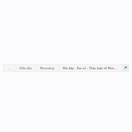
...
Diễn đàn
Photoshop
Hỏi đáp - Xin xỏ - Thảo luận về Photoshop