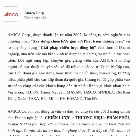
Amica Corp
Thành viên cấp 1
AMICA Corp., được thành lập từ năm 2007, là công ty sớm nghiên cứu
phương pháp
“Xây dựng chiến lược gắn với Phát triển thương hiệu”
và
tư duy ứng dụng
“Giải pháp chiến lược đồng bộ”
vào thực tế Doanh
nghiệp, dựa trên các mô hình kinh tế được thực chứng tại nhiều nước phát
triển. Đội ngũ sáng lập, chuyên gia, giảng viên của AMICA là những
người có học thuật chuyên sâu và đã trải qua các vị trí Quản lý Cấp cao,
trực tiếp tham gia xây dựng hoặc thực thi chiến lược, marketing, thương
hiệu, phân phối cho các Tập đoàn đa quốc gia. Chúng tôi đã góp phần vào
sự thành công của các khách hàng đến từ nhiều lĩnh vực khác nhau như:
Viglacera; FECON; Trung Nguyên; MASAN; TASCO; SPINDEX; Dệt Kim
Đông Xuân; TAKA; Bảo Minh; K+; HAPACO; Thủ Đô...
AMICA Corp., hoạt động tư vấn và đào tạo chuyên sâu với 3 mảng chính
cho Doanh nghiệp là:
CHIẾN LƯỢC > THƯƠNG HIỆU> PHÂN PHỐI
,
là môi trường phù hợp với những ai mong muốn vận dụng kiến thức và
kinh nghiệm vào các dự án doanh nghiệp thực tế, từ đây có thêm học hỏi