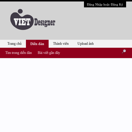
Đăng Nhập hoặc Đăng Ký
Trang chủ
Thành viên
Upload ảnh
Diễn đàn
Tìm trong diễn đàn
Bài viết gần đây