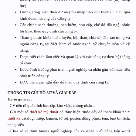
lực).
Lương công việc theo dự án (thu nhập trao đổi thêm) + hiệu quả
kinh doanh chung của Công ty
Các chính sách thưởng, bảo hiểm, phụ cấp, chế độ đãi ngộ, phúc
lợi khác theo quy định của công ty.
Tham gia các khóa huấn luyện, hội thảo, chia sẻ, đào tạo trong và
ngoài công ty, tại Việt Nam và nước ngoài về chuyên môn và kỹ
năng.
Được biết cách làm việc và quản lý với các công cụ theo hệ thống
tổ chức.
Được định hướng phát triển nghề nghiệp cá nhân gắn với mục tiêu
phát triển công ty.
Được tham gia nghỉ đầy đủ theo quy định của công ty.
THÔNG TIN GỬI HỒ SƠ VÀ GIẢI ĐÁP
Hồ sơ gồm có:
- CV nêu rõ quá trình học tập, làm việc, chứng nhận,..
- Gửi một số
thiết kế
mỹ thuật
đã thực hiện trước đây để tham khảo như:
thiết kế
catalog, thiệp, banner, tờ rơi, poster, đồng phục, tem, bao bì, lịch,
bảng biển...
- Chia sẻ về định hướng nghề nghiệp của cá nhân, viết bằng bản word