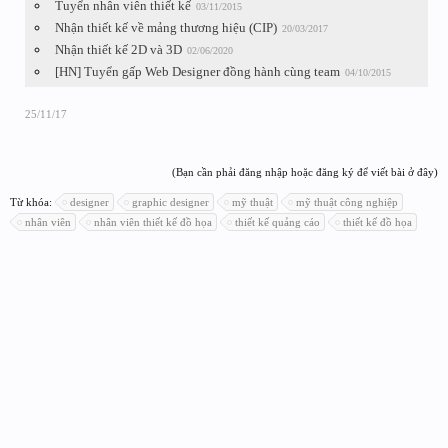
Tuyển nhân viên thiết kế
03/11/2015
Nhận thiết kế về mảng thương hiệu (CIP)
20/03/2017
Nhận thiết kế 2D và 3D
02/06/2020
[HN] Tuyển gấp Web Designer đồng hành cùng team
04/10/2015
25/11/17
(Bạn cần phải đăng nhập hoặc đăng ký để viết bài ở đây)
Từ khóa:
designer
graphic designer
mỹ thuật
mỹ thuật công nghiệp
nhân viên
nhân viên thiết kế đồ họa
thiết kế quảng cáo
thiết kế đồ họa