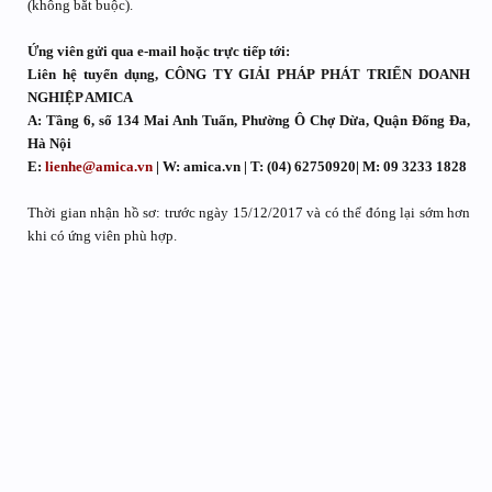
(không bắt buộc).
Ứng viên gửi qua e-mail hoặc trực tiếp tới:
Liên hệ tuyển dụng, CÔNG TY GIẢI PHÁP PHÁT TRIỂN DOANH
NGHIỆP AMICA
A: Tầng 6, số 134 Mai Anh Tuấn, Phường Ô Chợ Dừa, Quận Đống Đa,
Hà Nội
E:
lienhe@amica.vn
| W: amica.vn | T: (04) 62750920| M: 09 3233 1828
Thời gian nhận hồ sơ: trước ngày 15/12/2017 và có thể đóng lại sớm hơn
khi có ứng viên phù hợp.