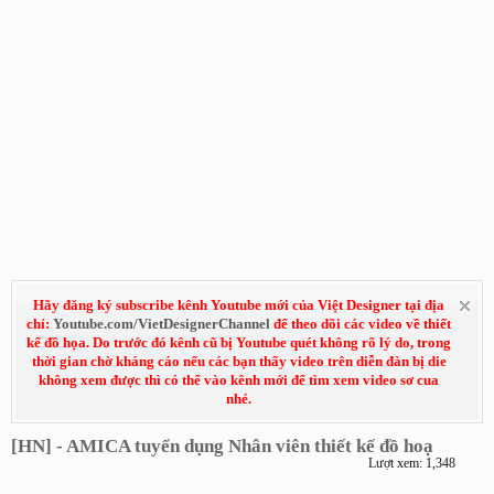
Hãy đăng ký subscribe kênh Youtube mới của Việt Designer tại địa
chỉ:
Youtube.com/VietDesignerChannel
để theo dõi các video về thiết
kế đồ họa. Do trước đó kênh cũ bị Youtube quét không rõ lý do, trong
thời gian chờ kháng cáo nếu các bạn thấy video trên diễn đàn bị die
không xem được thì có thể vào kênh mới để tìm xem video sơ cua
nhé.
[HN] - AMICA tuyển dụng Nhân viên thiết kế đồ hoạ
Lượt xem: 1,348