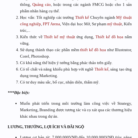
thông,
Quảng cáo
, hoặc trong các ngành FMCG hoặc cho 1 sản
phẩm nhãn hàng cụ thể.
Học vấn: Tốt nghiệp các trường
Thiết kế
Chuyên ngành
Mỹ thuật
công nghiệp
,
FPT Arena
, Viện đại học Mở, Sư phạm
mỹ thuật
, Kiến
trúc,...
Kiến thức về
Thiết kế
mỹ thuật
ứng dụng,
Thiết kế đồ họa
nắm
vững.
Sử dụng thành thạo các phần mềm
thiết kế đồ họa
như Illustrator,
Corel, Photoshop.
Có khả năng thể hiện ý tưởng bằng phác thảo trên giấy.
Có tố chất và năng khiếu phù hợp với nghề
Thiết kế
, sáng tạo ứng
dụng trong Marketing.
Có tư duy màu sắc, bố cục, nhận diện, thẩm mỹ.
***Đặc biệt:
Muốn phát triển trong môi trường làm công việc về Strategy,
Marketing, Branding được tương tác và cọ xát qua các thương hiệu
khác nhau trong dự án.
LƯƠNG, THƯỞNG, LỢI ÍCH VÀ ĐÃI NGỘ
Lương cơ bản từ: 7,000,000VNĐ đến 10,000,000VNĐ (tùy năng