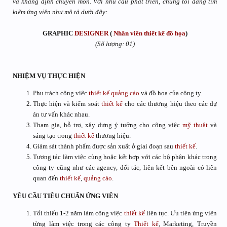
và khẳng định chuyên môn. Với nhu cầu phát triển, chúng tôi đang tìm
kiếm ứng viên như mô tả dưới đây:
GRAPHIC
DESIGNER
(
Nhân viên
thiết kế đồ họa
)
(Số lượng: 01)
NHIỆM VỤ THỰC HIỆN
Phụ trách công việc
thiết kế
quảng cáo
và đồ họa của công ty.
Thực hiện và kiểm soát
thiết kế
cho các thương hiệu theo các dự
án tư vấn khác nhau.
Tham gia, hỗ trợ, xây dựng ý tưởng cho công việc
mỹ thuật
và
sáng tạo trong
thiết kế
thương hiệu.
Giám sát thành phẩm được sản xuất ở giai đoạn sau
thiết kế
.
Tương tác làm việc cùng hoặc kết hợp với các bộ phận khác trong
công ty cũng như các agency, đối tác, liên kết bên ngoài có liên
quan đến
thiết kế
,
quảng cáo
.
YÊU CẦU TIÊU CHUẨN ỨNG VIÊN
Tối thiểu 1-2 năm làm công việc
thiết kế
liên tục. Ưu tiên ứng viên
từng làm việc trong các công ty
Thiết kế
, Marketing, Truyền