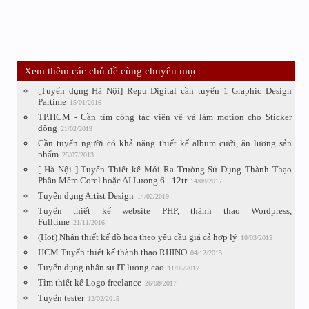
Xem thêm các chủ đề cùng chuyên mục
[Tuyển dụng Hà Nội] Repu Digital cần tuyển 1 Graphic Design
Partime
15/01/2016
TP.HCM - Cần tìm cộng tác viên vẽ và làm motion cho Sticker
động
21/02/2019
Cần tuyển người có khả năng thiết kế album cưới, ăn lương sản
phẩm
25/07/2013
[ Hà Nội ] Tuyển Thiết kế Mới Ra Trường Sử Dụng Thành Thạo
Phần Mềm Corel hoặc AI Lương 6 - 12tr
14/08/2017
Tuyển dụng Artist Design
14/02/2019
Tuyển thiết kế website PHP, thành thạo Wordpress,
Fulltime
21/11/2016
(Hot) Nhận thiết kế đồ họa theo yêu cầu giá cả hợp lý
10/03/2015
HCM Tuyển thiết kế thành thạo RHINO
04/12/2015
Tuyển dụng nhân sự IT lương cao
11/05/2017
Tìm thiết kế Logo freelance
26/08/2017
Tuyển tester
12/02/2015