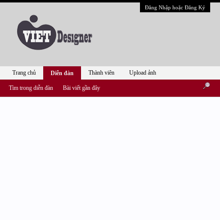
Đăng Nhập hoặc Đăng Ký
Trang chủ
Thành viên
Upload ảnh
Diễn đàn
Tìm trong diễn đàn
Bài viết gần đây