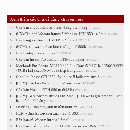
Xem thêm các chủ đề cùng chuyên mục
Cần bán chuột microsoft, mới dùng 1-2 tháng
07/12/2017
(HN) Cần bán Wacom Intuos 5 Medium PTH-650 - 4.8tr
23/03/2015
Bán bảng vẽ Huion H 640 P mới mua
11/03/2018
(HCM) bán wacom bamboo ít sài giá rẻ 800k..
08/03/2016
Bán Cintiq Companion 2
21/03/2018
Cần bán Intuos Pro medium PTH-660 Paper
18/04/2017
Macbook Pro Retina-ME662 / 13.3" / Core i5 2.6GHz / 256GB SSD
/ 8GB (4x2) Ram/New 99% Đẹp Long Lanh
19/03/2014
Giao lưu Intuos CTH 680 lấy intuos 5 hoặc pro size S
27/05/2015
[HCM] Cần bán Wacom intuos5 medium
31/03/2017
Cần bán Wacom CTH-680 (mới98%)
07/01/2017
[HCM] Bán Wacom Intuos Pro Small (PTH-451) giá 3,5 triệu, còn
bảo hành 10 tháng
27/09/2016
Đà Nẵng - Bán máy ảnh in liền mini 25
04/06/2014
HCM - Bán laptop acer xách tay từ USA
17/03/2013
Bán bản vẽ Wacom Intous 3 Small !
27/08/2014
Cần bán 1 bảng vẽ Intuos CTH 680 và bộ phát Wifi
02/07/2014