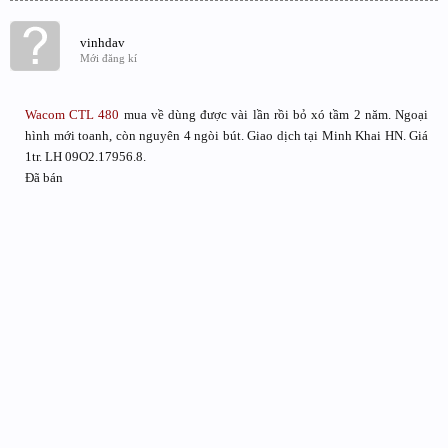
vinhdav
Mới đăng kí
Wacom
CTL 480
mua về dùng được vài lần rồi bỏ xó tầm 2 năm. Ngoại
hình mới toanh, còn nguyên 4 ngòi bút. Giao dịch tại Minh Khai HN. Giá
1tr. LH 09O2.17956.8.
Đã bán