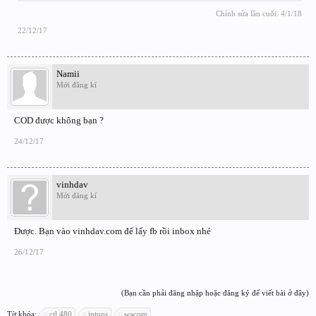
Chỉnh sửa lần cuối:
4/1/18
22/12/17
Namii
Mới đăng kí
COD được không bạn ?
24/12/17
vinhdav
Mới đăng kí
Được. Bạn vào vinhdav.com để lấy fb rồi inbox nhé
26/12/17
(Bạn cần phải đăng nhập hoặc đăng ký để viết bài ở đây)
Từ khóa:
ctl 480
intuos
wacom