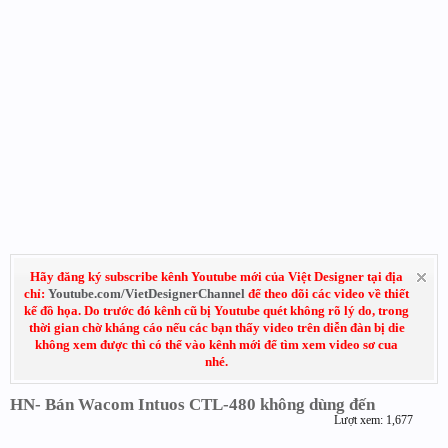
Hãy đăng ký subscribe kênh Youtube mới của Việt Designer tại địa
chỉ:
Youtube.com/VietDesignerChannel
để theo dõi các video về thiết
kế đồ họa. Do trước đó kênh cũ bị Youtube quét không rõ lý do, trong
thời gian chờ kháng cáo nếu các bạn thấy video trên diễn đàn bị die
không xem được thì có thể vào kênh mới để tìm xem video sơ cua
nhé.
HN- Bán Wacom Intuos CTL-480 không dùng đến
Lượt xem: 1,677