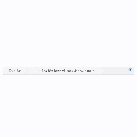
Diễn đàn
...
Rao bán bảng vẽ, máy ảnh và hàng công nghệ khác