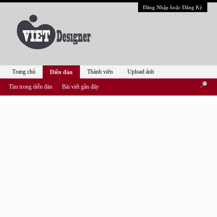
Đăng Nhập hoặc Đăng Ký
Trang chủ
Thành viên
Upload ảnh
Diễn đàn
Tìm trong diễn đàn
Bài viết gần đây