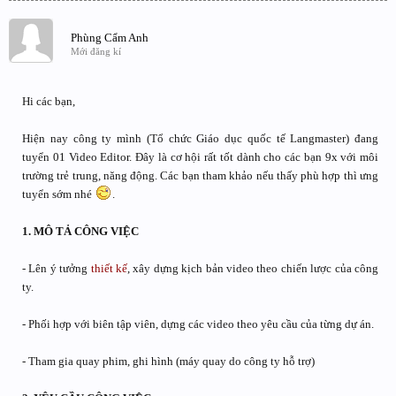
Phùng Cẩm Anh
Mới đăng kí
Hi các bạn,
Hiện nay công ty mình (Tổ chức Giáo dục quốc tế Langmaster) đang
tuyển 01 Video Editor. Đây là cơ hội rất tốt dành cho các bạn 9x với môi
trường trẻ trung, năng động. Các bạn tham khảo nếu thấy phù hợp thì ưng
tuyển sớm nhé
.
1. MÔ TẢ CÔNG VIỆC
- Lên ý tưởng
thiết kế
, xây dựng kịch bản video theo chiến lược của công
ty.
- Phối hợp với biên tập viên, dựng các video theo yêu cầu của từng dự án.
- Tham gia quay phim, ghi hình (máy quay do công ty hỗ trợ)