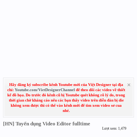
Hãy đăng ký subscribe kênh Youtube mới của Việt Designer tại địa
chỉ:
Youtube.com/VietDesignerChannel
để theo dõi các video về thiết
kế đồ họa. Do trước đó kênh cũ bị Youtube quét không rõ lý do, trong
thời gian chờ kháng cáo nếu các bạn thấy video trên diễn đàn bị die
không xem được thì có thể vào kênh mới để tìm xem video sơ cua
nhé.
[HN] Tuyển dụng Video Editor fulltime
Lượt xem: 1,479