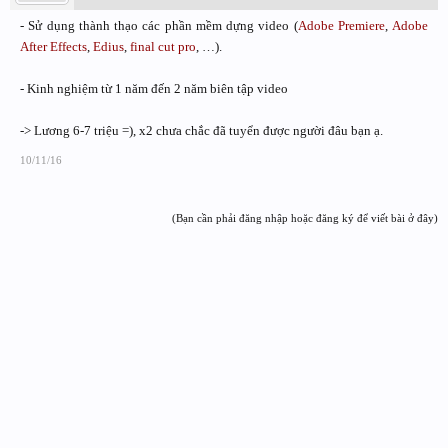
- Sử dụng thành thạo các phần mềm dựng video (
Adobe Premiere
,
Adobe
After Effects
,
Edius
,
final cut pro
, …).
- Kinh nghiệm từ 1 năm đến 2 năm biên tập video
-> Lương 6-7 triệu =), x2 chưa chắc đã tuyển được người đâu bạn ạ.
10/11/16
(Bạn cần phải đăng nhập hoặc đăng ký để viết bài ở đây)