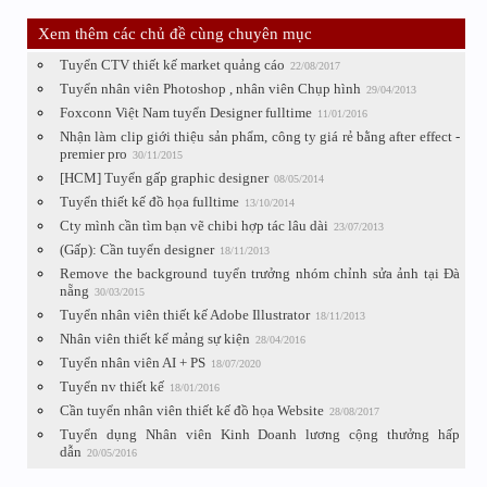
Xem thêm các chủ đề cùng chuyên mục
Tuyển CTV thiết kế market quảng cáo
22/08/2017
Tuyển nhân viên Photoshop , nhân viên Chụp hình
29/04/2013
Foxconn Việt Nam tuyển Designer fulltime
11/01/2016
Nhận làm clip giới thiệu sản phẩm, công ty giá rẻ bằng after effect -
premier pro
30/11/2015
[HCM] Tuyển gấp graphic designer
08/05/2014
Tuyển thiết kế đồ họa fulltime
13/10/2014
Cty mình cần tìm bạn vẽ chibi hợp tác lâu dài
23/07/2013
(Gấp): Cần tuyển designer
18/11/2013
Remove the background tuyển trưởng nhóm chỉnh sửa ảnh tại Đà
nẵng
30/03/2015
Tuyển nhân viên thiết kế Adobe Illustrator
18/11/2013
Nhân viên thiết kế mảng sự kiện
28/04/2016
Tuyển nhân viên AI + PS
18/07/2020
Tuyển nv thiết kế
18/01/2016
Cần tuyển nhân viên thiết kế đồ họa Website
28/08/2017
Tuyển dụng Nhân viên Kinh Doanh lương cộng thưởng hấp
dẫn
20/05/2016