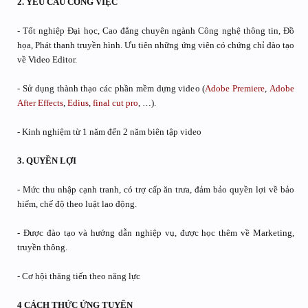
2. YÊU CẦU CÔNG VIỆC
- Tốt nghiệp Đại học, Cao đẳng chuyên ngành Công nghệ thông tin, Đồ
họa, Phát thanh truyền hình. Ưu tiên những ứng viên có chứng chỉ đào tạo
về Video Editor.
- Sử dụng thành thạo các phần mềm dựng video (
Adobe Premiere
,
Adobe
After Effects
,
Edius
,
final cut pro
, …).
- Kinh nghiệm từ 1 năm đến 2 năm biên tập video
3. QUYỀN LỢI
- Mức thu nhập cạnh tranh, có trợ cấp ăn trưa, đảm bảo quyền lợi về bảo
hiểm, chế độ theo luật lao động.
- Được đào tạo và hướng dẫn nghiệp vụ, được học thêm về Marketing,
truyền thông.
- Cơ hội thăng tiến theo năng lực
4 CÁCH THỨC ỨNG TUYỂN