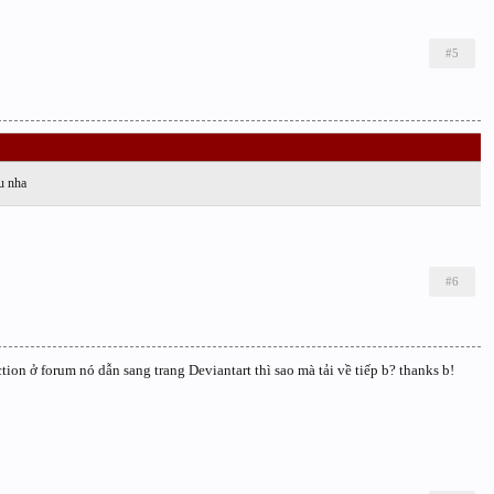
#5
u nha
#6
action ở forum nó dẫn sang trang Deviantart thì sao mà tải về tiếp b? thanks b!