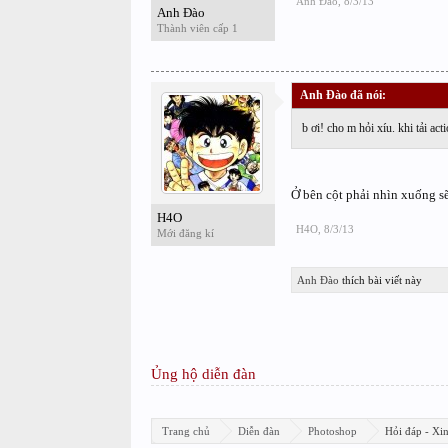
Anh Đào
,
8/3/13
Anh Đào
Thành viên cấp 1
Anh Đào đã nói:
↑
b ơi! cho m hỏi xíu. khi tải ac
Ở bên cột phải nhìn xuống s
H4O
H4O
,
8/3/13
Mới đăng kí
Anh Đào
thích bài viết này
Ủng hộ diễn đàn
Trang chủ
Diễn đàn
Photoshop
Hỏi đáp - Xi