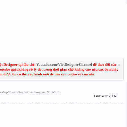
 Designer tại địa chỉ:
Youtube.com/VietDesignerChannel
để theo dõi các
Youtube quét không rõ lý do, trong thời gian chờ kháng cáo nếu các bạn thấy
em được thì có thể vào kênh mới để tìm xem video sơ cua nhé.
toshop
'
được đăng bởi
htruongquoc90
,
6/3/13
.
Lượt xem: 2,332