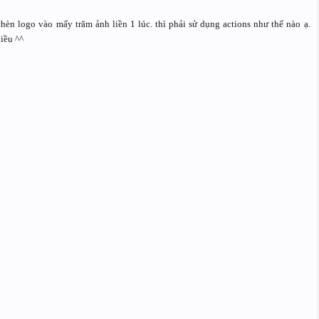
èn logo vào mấy trăm ảnh liền 1 lúc. thì phải sử dụng actions như thế nào ạ.
iều ^^