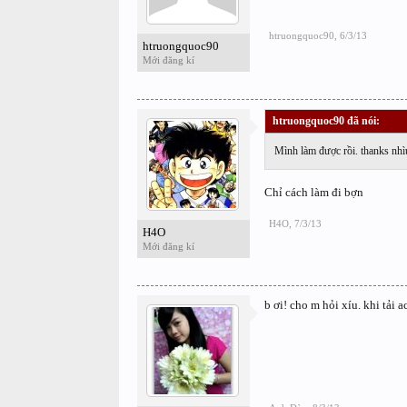
htruongquoc90
,
6/3/13
htruongquoc90
Mới đăng kí
htruongquoc90 đã nói:
↑
Mình làm được rồi. thanks nhì
Chỉ cách làm đi bợn
H4O
,
7/3/13
H4O
Mới đăng kí
b ơi! cho m hỏi xíu. khi tải 