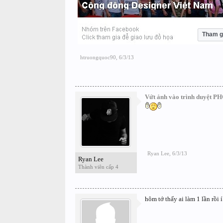
Tham g
htruongquoc90
,
6/3/13
Vứt ảnh vào trình duyệt
Ryan Lee
,
6/3/13
Ryan Lee
Thành viên cấp 4
hôm tớ thấy ai làm 1 lần rồi