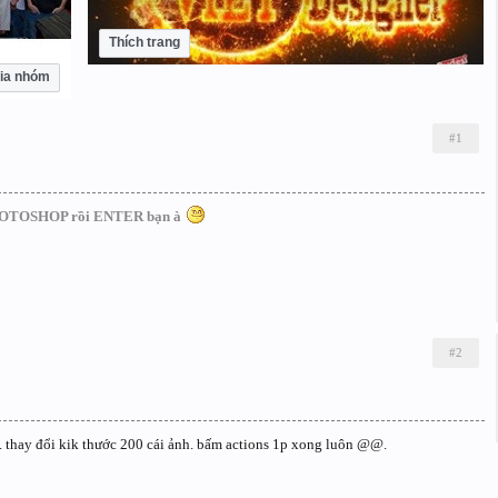
Thích trang
ia nhóm
#1
 PHOTOSHOP rồi ENTER bạn à
#2
 í. thay đổi kik thước 200 cái ảnh. bấm actions 1p xong luôn @@.