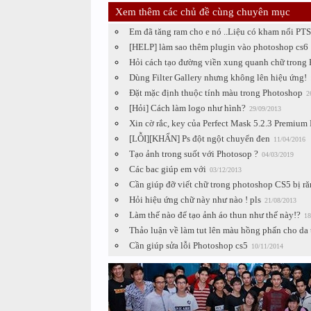
Xem thêm các chủ đề cùng chuyên mục
Em đã tăng ram cho e nó ..Liệu có kham nổi P
[HELP] làm sao thêm plugin vào photoshop cs6
Hỏi cách tạo đường viền xung quanh chữ trong
Dùng Filter Gallery nhưng không lên hiệu ứng!
Đặt mặc định thuộc tính màu trong Photoshop
2
[Hỏi] Cách làm logo như hình?
29/09/2013
Xin cờ rắc, key của Perfect Mask 5.2.3 Premium 
[LỖI][KHẨN] Ps đột ngột chuyển đen
11/04/2016
Tạo ảnh trong suốt với Photosop ?
04/03/2019
Các bac giúp em với
03/12/2013
Cần giúp đỡ viết chữ trong photoshop CS5 bị ră
Hỏi hiệu ứng chữ này như nào ! pls
21/08/2013
Làm thế nào để tạo ảnh áo thun như thế này!?
18
Thảo luận về làm tut lên màu hồng phấn cho da
Cần giúp sửa lỗi Photoshop cs5
10/11/2014