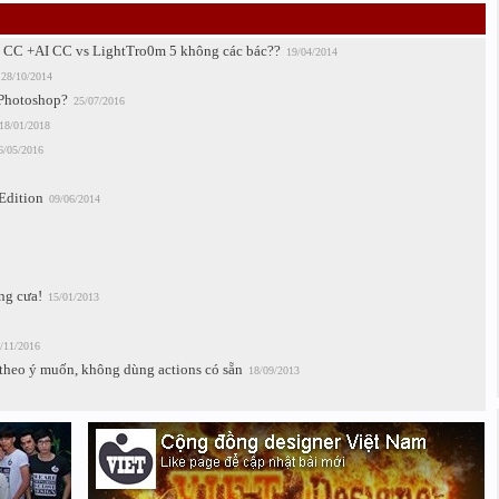
TS CC +AI CC vs LightTro0m 5 không các bác??
19/04/2014
28/10/2014
 Photoshop?
25/07/2016
18/01/2018
6/05/2016
Edition
09/06/2014
ng cưa!
15/01/2013
/11/2016
 theo ý muốn, không dùng actions có sẵn
18/09/2013