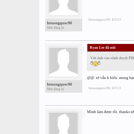
htruongquoc90
,
6/3/13
htruongquoc90
Mới đăng kí
Ryan Lee đã nói:
↑
Vứt ảnh vào trình duyệt 
@@. tớ vẫn k hiểu. mong bạn
htruongquoc90
htruongquoc90
,
6/3/13
Mới đăng kí
Mình làm được rồi. thanks n