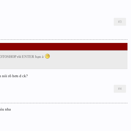
#3
PHOTOSHOP rồi ENTER bạn à
 nói rõ hơn d ck?
#4
hìu nha