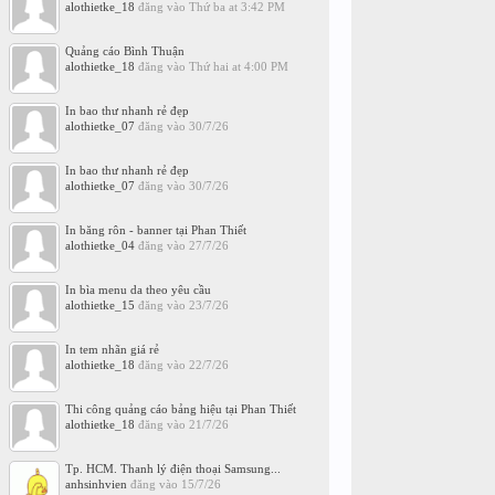
alothietke_18
đăng vào
Thứ ba at 3:42 PM
Quảng cáo Bình Thuận
alothietke_18
đăng vào
Thứ hai at 4:00 PM
In bao thư nhanh rẻ đẹp
alothietke_07
đăng vào
30/7/26
In bao thư nhanh rẻ đẹp
alothietke_07
đăng vào
30/7/26
In băng rôn - banner tại Phan Thiết
alothietke_04
đăng vào
27/7/26
In bìa menu da theo yêu cầu
alothietke_15
đăng vào
23/7/26
In tem nhãn giá rẻ
alothietke_18
đăng vào
22/7/26
Thi công quảng cáo bảng hiệu tại Phan Thiết
alothietke_18
đăng vào
21/7/26
Tp. HCM. Thanh lý điện thoại Samsung...
anhsinhvien
đăng vào
15/7/26