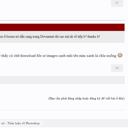
#7
tion ở forum nó dẫn sang trang Deviantart thì sao mà tải về tiếp b? thanks b!
ẽ thấy có chữ donwload file or images cạnh mũi tên màu xanh lá chĩa xuống
#8
(Bạn cần phải đăng nhập hoặc đăng ký để viết bài ở đây)
n xỏ - Thảo luận về Photoshop