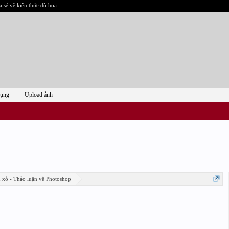
a sẻ về kiến thức đồ họa.
dụng
Upload ảnh
n xỏ - Thảo luận về Photoshop