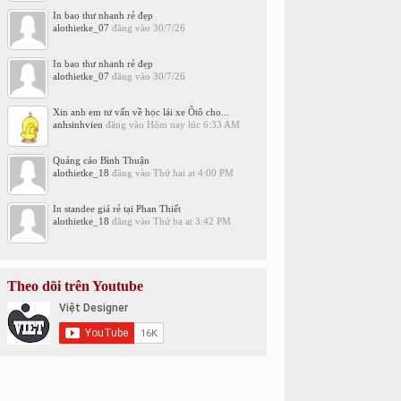
In bao thư nhanh rẻ đẹp
alothietke_07
đăng vào
30/7/26
In bao thư nhanh rẻ đẹp
alothietke_07
đăng vào
30/7/26
Xin anh em tư vấn về học lái xe Ôtô cho...
anhsinhvien
đăng vào
Hôm nay lúc 6:33 AM
Quảng cáo Bình Thuận
alothietke_18
đăng vào
Thứ hai at 4:00 PM
In standee giá rẻ tại Phan Thiết
alothietke_18
đăng vào
Thứ ba at 3:42 PM
Theo dõi trên Youtube