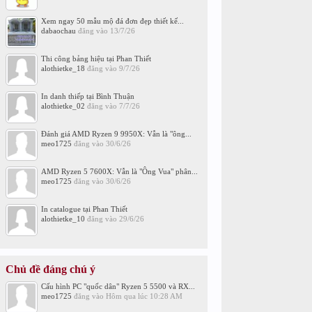
Xem ngay 50 mẫu mộ đá đơn đẹp thiết kế...
dabaochau
đăng vào
13/7/26
Thi công bảng hiệu tại Phan Thiết
alothietke_18
đăng vào
9/7/26
In danh thiếp tại Bình Thuận
alothietke_02
đăng vào
7/7/26
Đánh giá AMD Ryzen 9 9950X: Vẫn là "ông...
meo1725
đăng vào
30/6/26
AMD Ryzen 5 7600X: Vẫn là "Ông Vua" phân...
meo1725
đăng vào
30/6/26
In catalogue tại Phan Thiết
alothietke_10
đăng vào
29/6/26
Chủ đề đáng chú ý
Cấu hình PC "quốc dân" Ryzen 5 5500 và RX...
meo1725
đăng vào
Hôm qua lúc 10:28 AM