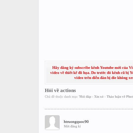
Hãy đăng ký subscribe kênh Youtube mới của Việt
video về thiết kế đồ họa. Do trước đó kênh cũ bị 
video trên diễn đàn bị die không x
Hỏi về actions
Chủ đề thuộc danh mục
'
Hỏi đáp - Xin xỏ - Thảo luận về Pho
htruongquoc90
Mới đăng kí