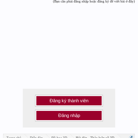
(Bạn cần phải đăng nhập hoặc đăng ký để viết bài ở đây)
Đăng ký thành viên
Đăng nhập
Trang chủ
Diễn đàn
Đồ họa 3D
Hỏi đáp - Thảo luận về 3D