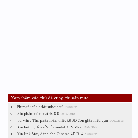
Xem thêm các chủ đề cùng chuyên mục
Phím tắt của orbit suboject?
26/08/2013
Xin phần mềm matrix 8.0
20/05/2018
Tư Vấn : Tìm phần mêm thiết kế 3D đơn giản hiệu quả
14/07/2013
Xin hướng dẫn sửa lỗi model 3DS Max
13/04/2014
Xin link Vray dành cho Cinema 4D R14
16/06/2015