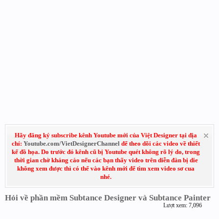
Hãy đăng ký subscribe kênh Youtube mới của Việt Designer tại địa
chỉ:
Youtube.com/VietDesignerChannel
để theo dõi các video về thiết
kế đồ họa. Do trước đó kênh cũ bị Youtube quét không rõ lý do, trong
thời gian chờ kháng cáo nếu các bạn thấy video trên diễn đàn bị die
không xem được thì có thể vào kênh mới để tìm xem video sơ cua
nhé.
Hỏi về phần mềm Subtance Designer và Subtance Painter
Lượt xem: 7,096