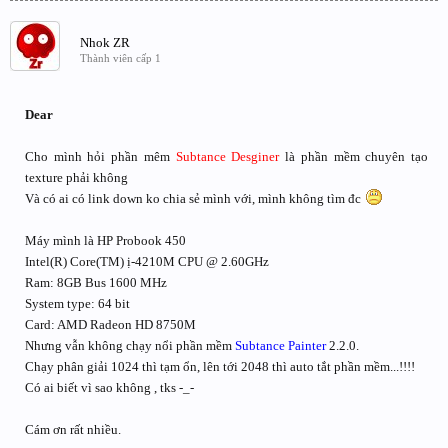
Nhok ZR
Thành viên cấp 1
Dear
Cho mình hỏi phần mêm
Subtance Desginer
là phần mềm chuyên tạo
texture phải không
Và có ai có link down ko chia sẻ mình với, mình không tìm đc
Máy mình là HP Probook 450
Intel(R) Core(TM) ị-4210M CPU @ 2.60GHz
Ram: 8GB Bus 1600 MHz
System type: 64 bit
Card: AMD Radeon HD 8750M
Nhưng vẫn không chạy nổi phần mềm
Subtance Painter
2.2.0.
Chạy phân giải 1024 thì tạm ổn, lên tới 2048 thì auto tắt phần mềm...!!!!
Có ai biết vì sao không , tks -_-
Cám ơn rất nhiều.