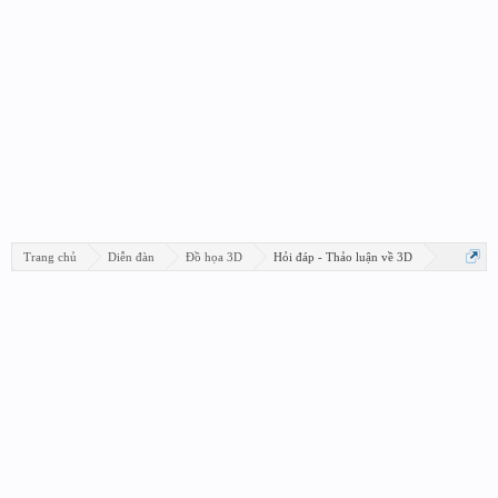
Trang chủ
Diễn đàn
Đồ họa 3D
Hỏi đáp - Thảo luận về 3D