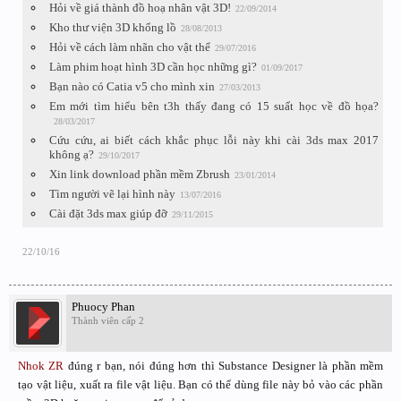
Hỏi về giá thành đồ hoạ nhân vật 3D!
22/09/2014
Kho thư viện 3D khổng lồ
28/08/2013
Hỏi về cách làm nhãn cho vật thể
29/07/2016
Làm phim hoạt hình 3D cần học những gì?
01/09/2017
Bạn nào có Catia v5 cho mình xin
27/03/2013
Em mới tìm hiểu bên t3h thấy đang có 15 suất học về đồ họa?
28/03/2017
Cứu cứu, ai biết cách khắc phục lỗi này khi cài 3ds max 2017
không ạ?
29/10/2017
Xin link download phần mềm Zbrush
23/01/2014
Tìm người vẽ lại hình này
13/07/2016
Cài đặt 3ds max giúp đỡ
29/11/2015
22/10/16
Phuocy Phan
Thành viên cấp 2
Nhok ZR
đúng r bạn, nói đúng hơn thì Substance Designer là phần mềm
tạo vật liệu, xuất ra file vật liệu. Bạn có thể dùng file này bỏ vào các phần