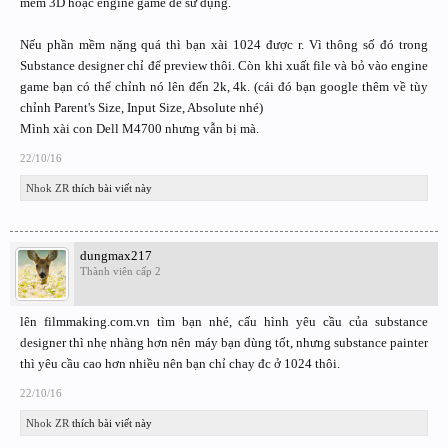
mềm 3D hoặc engine game để sử dụng.
Nếu phần mềm nặng quá thì bạn xài 1024 được r. Vì thông số đó trong
Substance designer chỉ để preview thôi. Còn khi xuất file và bỏ vào engine
game bạn có thể chỉnh nó lên đến 2k, 4k. (cái đó bạn google thêm về tùy
chỉnh Parent's Size, Input Size, Absolute nhé)
Mình xài con Dell M4700 nhưng vẫn bị mà.
22/10/16
Nhok ZR
thích bài viết này
dungmax217
Thành viên cấp 2
lên filmmaking.com.vn tìm bạn nhé, cấu hình yêu cầu của substance
designer thì nhẹ nhàng hơn nên máy bạn dùng tốt, nhưng substance painter
thì yêu cầu cao hơn nhiều nên bạn chỉ chay đc ở 1024 thôi.
22/10/16
Nhok ZR
thích bài viết này