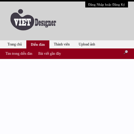
Đăng Nhập hoặc Đăng Ký
Trang chủ
Thành viên
Upload ảnh
Diễn đàn
Tìm trong diễn đàn
Bài viết gần đây